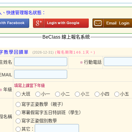
入、快速管理報名狀態：
BeClass 線上報名系統
字教學回饋單
(2026-12-31)
(報名期限146.1天。)
生姓名
行動電話
※
EMAIL
填寫上課當下年級
年級
※
大班
小一
小二
小三
小四
小五
寫字正姿教學（親子）
寒暑假寫字五日特訓班（學生）
程名稱
寫字正姿個別教學
其它：