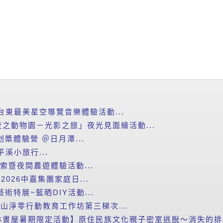
台東最美星空導覽音樂體驗活動...
之動物園－光影之旅」夜光見面繪活動...
划槳體驗營 ＠日月潭...
平溪小旅行...
探索暨夜間農遊體驗活動...
2026中嘉集團家庭日...
藝術特展~藍晒DIY活動...
里山淨零行動教育工作坊第三梯次...
書屋暑期限定活動】原住民族文化親子密室逃脫～消失的排灣