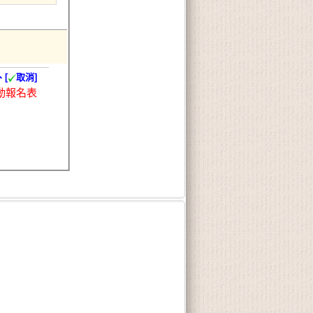
、[
取消]
動報名表