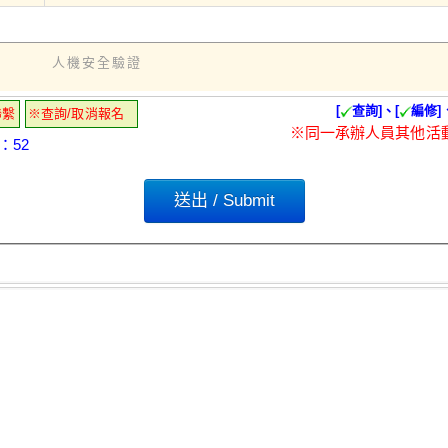
人機安全驗證
[
查詢]、[
編修]
聯繫
※查詢/取消報名
※同一承辦人員其他活
：52