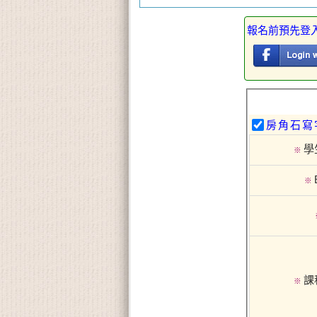
報名前預先登
房角石寫
學
※
※
課
※