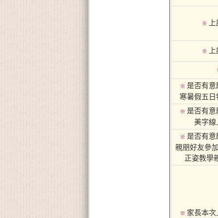
上
※
上
※
是否有意
※
寒暑假五日
是否有意
※
美字線
是否有意
※
親朋好友參加
正姿教學親
家長本次
※