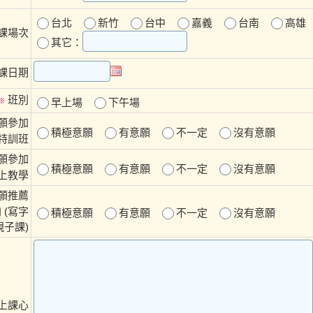
台北
新竹
台中
嘉義
台南
高雄
課場次
其它：
課日期
班別
※
早上場
下午場
願參加
積極意願
有意願
不一定
沒有意願
特訓班
願參加
積極意願
有意願
不一定
沒有意願
上教學
願推薦
 (寫字
積極意願
有意願
不一定
沒有意願
子課)
上課心