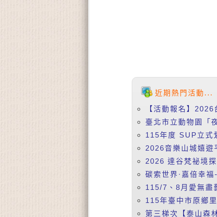
近期熱門活動...
【活動報名】2026
臺北市立動物園「夜
115年度 SUP立式
2026音樂山城嬉遊
2026 達谷梵祕境
碳索世界·嘉倍幸福-
115/7、8月愛無盡
115年臺中市原鄉
第三梯次【泰山森林