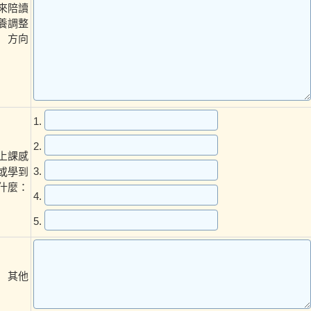
來陪讀
養調整
方向
1.
2.
上課感
3.
或學到
什麼：
4.
5.
其他