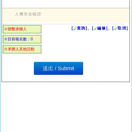
人機安全驗證
[
查詢]、[
編修]、[
取消]
※聯繫承辦人
※目前報名數：0
※承辦人其他活動