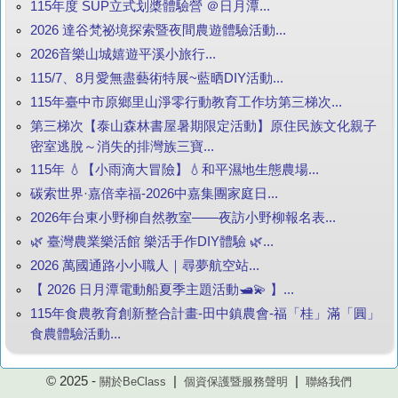
115年度 SUP立式划槳體驗營 ＠日月潭...
2026 達谷梵祕境探索暨夜間農遊體驗活動...
2026音樂山城嬉遊平溪小旅行...
115/7、8月愛無盡藝術特展~藍晒DIY活動...
115年臺中市原鄉里山淨零行動教育工作坊第三梯次...
第三梯次【泰山森林書屋暑期限定活動】原住民族文化親子
密室逃脫～消失的排灣族三寶...
115年 💧【小雨滴大冒險】💧和平濕地生態農場...
碳索世界·嘉倍幸福-2026中嘉集團家庭日...
2026年台東小野柳自然教室——夜訪小野柳報名表...
🌿 臺灣農業樂活館 樂活手作DIY體驗 🌿...
2026 萬國通路小小職人｜尋夢航空站...
【 2026 日月潭電動船夏季主題活動🛥️💫 】...
115年食農教育創新整合計畫-田中鎮農會-福「桂」滿「圓」
食農體驗活動...
© 2025 -
|
|
關於BeClass
個資保護暨服務聲明
聯絡我們