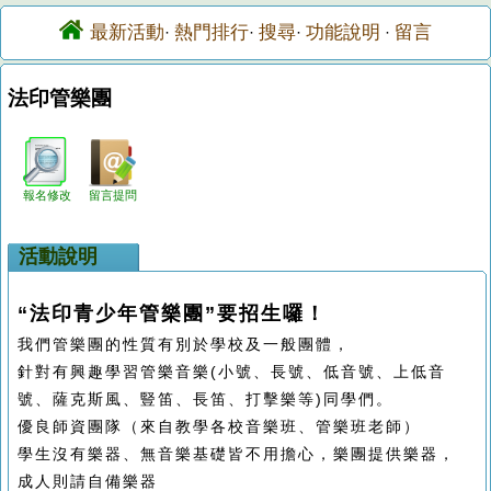
最新活動
熱門排行
搜尋
功能說明
留言
·
·
·
·
法印管樂團
報名修改
留言提問
活動說明
“法印青少年管樂團”要招生囉！
我們管樂團的性質有別於學校及一般團體，
針對有興趣學習管樂音樂(小號、長號、低音號、上低音
號、薩克斯風、豎笛、長笛、打擊樂等)同學們。
優良師資團隊（來自教學各校音樂班、管樂班老師）
學生沒有樂器、無音樂基礎皆不用擔心，樂團提供樂器，
成人則請自備樂器