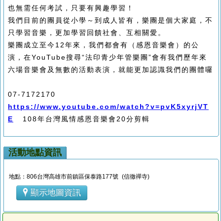
也無需任何考試，只要有興趣學習！
我們目前的團員從小學～到成人皆有，樂團是個大家庭，不
只學習音樂，更加學習回饋社會、互相關愛。
樂團成立至今12年來，我們都會有（感恩音樂會）的公
演，在YouTube搜尋“法印青少年管樂團”會有我們歷年來
六場音樂會及無數的活動表演，就能更加認識我們的團體囉
07-7172170
https://www.youtube.com/watch?v=pvK5xyrjVT
E
108年台灣風情感恩音樂會20分剪輯
活動地點資訊
地點：806台灣高雄市前鎮區保泰路177號 (信徹禪寺)
顯示地圖資訊