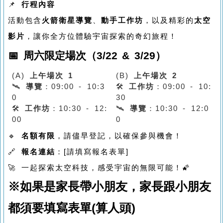
📌
行程內容
活動包含
火箭衛星導覽
、
動手工作坊
，以及精彩的
太空
影片
，讓你全方位體驗宇宙探索的奇幻旅程！
📅
周六限定場次（3/22 & 3/29）
(A)
上午場次 1
(B)
上午場次 2
🛰️
導覽
：09:00 - 10:3
🛠
工作坊
：09:00 - 10:
0
30
🛠
工作坊
：10:30 - 12:
🛰️
導覽
：10:30 - 12:0
00
0
🔹
名額有限
，請儘早登記，以確保參與機會！
🔗
報名連結
：[請填寫報名表單]
🚀 一起探索太空科技，感受宇宙的無限可能！🌠
※如果是家長帶小朋友，家長跟小朋友
都須要填寫表單(算人頭)