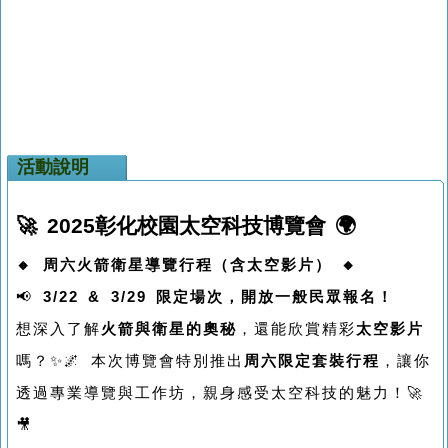
活動說明
🚀 2025彰化校園太空科技博覽會 🌍
🔸 周六火箭衛星導覽行程（含太空影片） 🔸
📢
3/22 & 3/29 限定場次，開放一般民眾報名！
想深入了解
火箭與衛星的奧秘
，還能欣賞精彩
太空影片
嗎？✨🌌 本次博覽會特別推出
周六限定套裝行程
，讓你
透過專業導覽與工作坊，親身感受太空科技的魅力！🚀
🎥