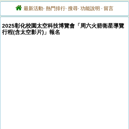
最新活動
熱門排行
搜尋
功能說明
留言
·
·
·
·
2025彰化校園太空科技博覽會「周六火箭衛星導覽
行程(含太空影片)」報名