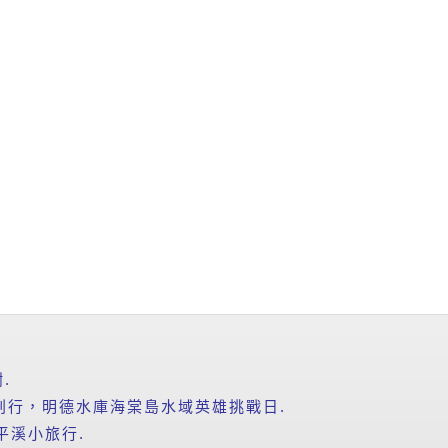
.
爸」氣划行，明德水庫海棠島水域英雄挑戰日.
平溪小旅行.