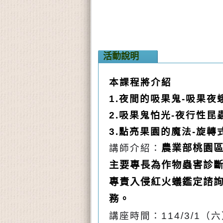
活動說明
本課程將介紹
1.夜間的吸果鬼-吸果
2.吸果鬼怕光-夜行性
3.點亮果園的魔法-旋
講師介紹：
農業部桃園區
主要專長為作物蟲害診
專責入侵紅火蟻鑑定諮
務。
講座時間：
114/3/1
（六