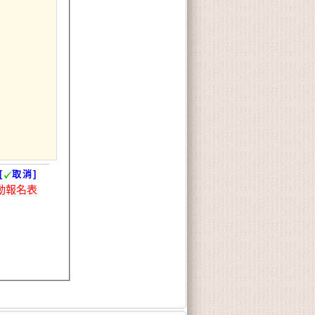
[
取消]
動報名表