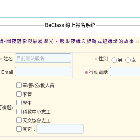
BeClass 線上報名系統
講-闇夜魅影與驅魔聖光 - 吸果夜蛾與旋轉式避蛾燈的故事
(2
姓名
性別
※
※
男
女
Email
行動電話
※
軍/警/公/教人員
家管
學生
可複選)
科教中心志工
天文協會志工
其它：