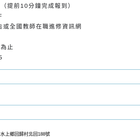
0
（提前
10
分鐘完成報到）
F
告或全國教師在職進修資訊網
滿為止
5
水上鄉回歸村北回188號