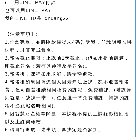
(
二
)
用
LINE PAY
付款
也可以用
LINE PAY
我的
LINE ID
是
chuang22
【注意事項】
:
1.
匯款完畢，並將匯款帳號末
4
碼告訴我，並說明報名哪
課程，才算完成報名。
2.
報名截止期限：上課前
1
天截止，
(
但如果提前額滿，
即截止報名；若有興趣請及早報名
)
。
3.
報名後，課程如果取消，將全額退款。
4.
報名後如果因為您個人因素無法上課，恕不退還報名
費，但可自選後續相同收費的課程，免費補課。
(
補課原
則就是：缺課一堂，可任意選一堂免費補課；補課的課
程不必跟報名時相同
)
。
5.
因智慧財產權等問題，本課程不提供上課錄影檔回播
以及上課簡報檔。
6.
請自行斟酌上述事項，再決定是否參加。