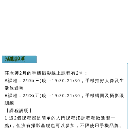
活動說明
莊老師2
月的手機攝影線上課程有
2
堂：
A
課程：
2/26(
三
)
晚上19:30-21:30，手機拍好人像及生
活旅遊照
B
課程：
2/28(
五
)
晚上19:30-21:30，手機構圖及攝影眼
訓練
【課程說明】
1.
這
2
個課程都是簡單的入門課程
(B
課程稍微進階一
點
)
，但沒有攝影基礎也可以參加，不限使用手機品牌。