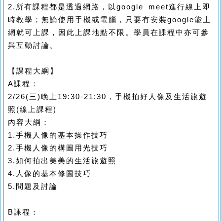
2.
所有課程都是透過網路，以
google meet
進行線上即
時教學；無論使用手機或電腦，只要有安裝
google
能上
網就可上課，因此上課地點不限。學員在課程中亦可參
與互動討論。
【課程大綱】
A
課程：
2/26(
三
)
晚上
19:30-21:30
，手機拍好人像及生活旅遊
照
(
線上課程
)
內容大綱：
1.
手機人像的基本操作技巧
2.
手機人像的構圖用光技巧
3.
如何拍出美美的生活旅遊照
4.
人像的基本修圖技巧
5.
問題及討論
B
課程：