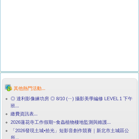
其他熱門活動...
◎ 達利影像練功房 ◎ 8/10 (ㄧ) 攝影美學編修 LEVEL 1 下午
班...
繳費資訊表...
2026蓮花寺工作假期~食蟲植物棲地監測與維護...
「2026發現土城•拾光」短影音創作競賽｜新北市土城區公
所...