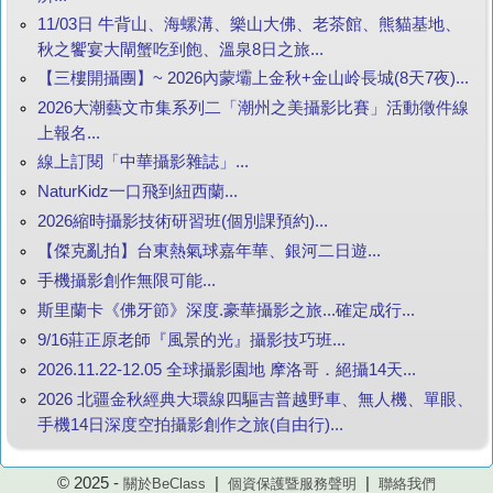
11/03日 牛背山、海螺溝、樂山大佛、老茶館、熊貓基地、
秋之饗宴大閘蟹吃到飽、溫泉8日之旅...
【三樓開攝團】~ 2026內蒙壩上金秋+金山岭長城(8天7夜)...
2026大潮藝文市集系列二「潮州之美攝影比賽」活動徵件線
上報名...
線上訂閱「中華攝影雜誌」...
NaturKidz一口飛到紐西蘭...
2026縮時攝影技術研習班(個別課預約)...
【傑克亂拍】台東熱氣球嘉年華、銀河二日遊...
手機攝影創作無限可能...
斯里蘭卡《佛牙節》深度.豪華攝影之旅...確定成行...
9/16莊正原老師『風景的光』攝影技巧班...
2026.11.22-12.05 全球攝影園地 摩洛哥．絕攝14天...
2026 北疆金秋經典大環線四驅吉普越野車、無人機、單眼、
手機14日深度空拍攝影創作之旅(自由行)...
© 2025 -
|
|
關於BeClass
個資保護暨服務聲明
聯絡我們