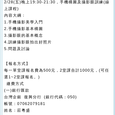
2/28(
五
)
晚上
19:30-21:30
，手機構圖及攝影眼訓練
(
線
上課程
)
內容大綱：
1.
手機攝影美學入門
2.
手機攝影基本構圖
3.
攝影眼的基本概念
4.
訓練攝影眼拍出好照片
5.
問題及討論
【報名方式】
每一單堂課報名費為
500
元，
2
堂課合計
1000
元，
(
可任
選
1~2
堂課報名。
)
繳費方式
(
一
)
銀行匯款
台灣企銀
復興分行
(
銀行代碼：
050)
帳號：
07062079181
姓名：莊粵盛