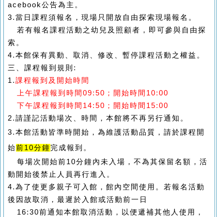
acebook公告為主。
3.
當日課程須報名，現場只開放自由探索現場報名。
若有報名課程活動之幼兒及照顧者，即可參與自由探
索。
4.
本館保有異動、取消、修改、暫停課程活動之權益。
三、課程報到規則:
1.
課程報到及開始時間
上午課程報到時間09:50；開始時間10:00
下午課程報到時間14:50；開始時間15:00
2.
請謹記活動場次、時間，本館將不再另行通知。
3.本館活動皆準時開始，為維護活動品質，請於課程開
始
前10分鐘
完成報到。
每場次開始前10分鐘內未入場，不為其保留名額，活
動開始後禁止人員再行進入。
4.
為了使更多親子可入館，館內空間使用。若報名活動
後因故取消，最遲於入館或活動前一日
16:30
前通知本館取消活動，以便遞補其他人使用，