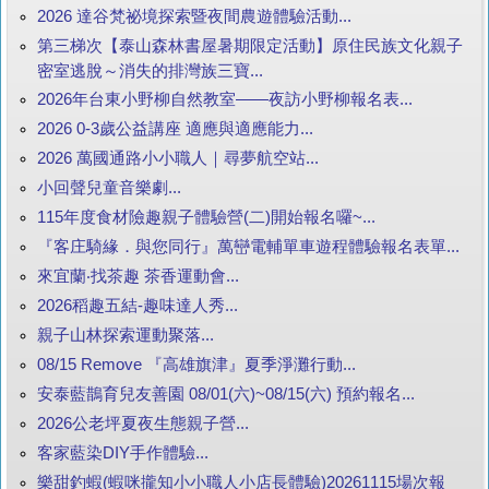
2026 達谷梵祕境探索暨夜間農遊體驗活動...
第三梯次【泰山森林書屋暑期限定活動】原住民族文化親子
密室逃脫～消失的排灣族三寶...
2026年台東小野柳自然教室——夜訪小野柳報名表...
2026 0-3歲公益講座 適應與適應能力...
2026 萬國通路小小職人｜尋夢航空站...
小回聲兒童音樂劇...
115年度食材險趣親子體驗營(二)開始報名囉~...
『客庄騎緣．與您同行』萬巒電輔單車遊程體驗報名表單...
來宜蘭‧找茶趣 茶香運動會...
2026稻趣五結-趣味達人秀...
親子山林探索運動聚落...
08/15 Remove 『高雄旗津』夏季淨灘行動...
安泰藍鵲育兒友善園 08/01(六)~08/15(六) 預約報名...
2026公老坪夏夜生態親子營...
客家藍染DIY手作體驗...
樂甜釣蝦(蝦咪攏知小小職人小店長體驗)20261115場次報