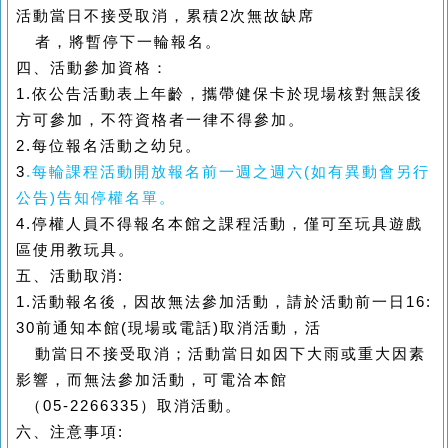
活動當日不接受取消，累積2次無故缺席
者，將暫停下一輪報名。
四、活動參加資格：
1.
依公告活動表上年齡，攜帶健保卡於現場核對無誤後
方可參加，不符資格者一律不得參加。
2.
每位報名活動之幼兒。
3
.
每輪課程活動開放報名前一週之週六(如有異動會另行
公告)告知停權名單。
4.
停權人員不得報名本館之課程活動，僅可至玩具遊戲
區使用教玩具。
五、活動取消:
1.
活動報名後，因故無法參加活動，請於活動前一日16:
30前通知本館(現場或電話)取消活動，活
動當日不接受取消；活動當日如因下大雨或重大因素
影響，而無法參加活動，可電洽本館
（05-2266335）取消活動。
六、注意事項: