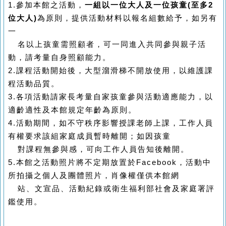
1.
參加本館之活動，
一組以一位大人及一位孩童(至多2
位大人)
為原則，提供活動材料以報名組數給予，如另有
一
名以上孩童需照顧者，可一同進入共同參與親子活
動，請考量自身照顧能力。
2.
課程活動開始後，大型溜滑梯不開放使用，以維護課
程活動品質。
3.
各項活動請家長考量自家孩童參與活動適應能力，以
適齡適性及本館規定年齡為原則。
4.
活動期間，如不守秩序影響授課老師上課，工作人員
有權要求該組家庭成員暫時離開；如因孩童
對課程無參與感，可向工作人員告知後離開。
5.
本館之活動照片將不定期放置於Facebook，活動中
所拍攝之個人及團體照片，肖像權僅供本館網
站、文宣品、活動紀錄或衛生福利部社會及家庭署評
鑑使用。