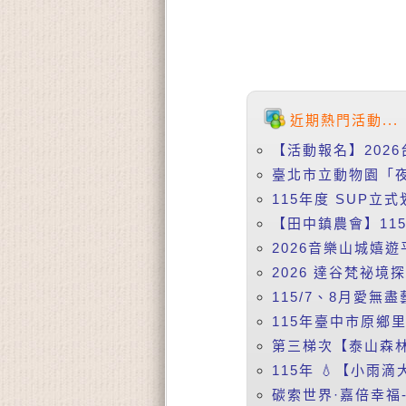
近期熱門活動...
【活動報名】2026
臺北市立動物園「夜
115年度 SUP立式
【田中鎮農會】115
2026音樂山城嬉遊
2026 達谷梵祕境
115/7、8月愛無盡
115年臺中市原鄉
第三梯次【泰山森林
115年 💧【小雨
碳索世界·嘉倍幸福-