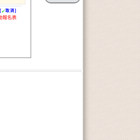
[
取消]
動報名表