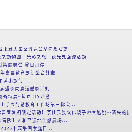
台東最美星空導覽音樂體驗活動...
之動物園－光影之旅」夜光見面繪活動...
划槳體驗營 ＠日月潭...
年食農教育創新整合計畫...
平溪小旅行...
探索暨夜間農遊體驗活動...
藝術特展~藍晒DIY活動...
里山淨零行動教育工作坊第三梯次...
書屋暑期限定活動】原住民族文化親子密室逃脫～消失的排灣
滴大冒險】💧和平濕地生態農場...
2026中嘉集團家庭日...