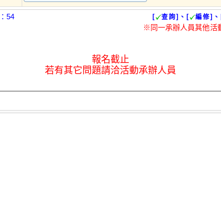
：54
[
查詢]、[
編修]、
※同一承辦人員其他活
報名截止
若有其它問題請洽活動承辦人員