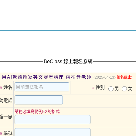
BeClass 線上報名系統
/13 用AI軟體撰寫英文履歷講座 盧柏蒼老師
(2025-04-13)
(報名截止)
姓名
性別
※
※
男
女
動電話
請務必填寫範例EX的格式
EX:護一忠
學號
※