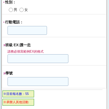
性別：
*
男
女
行動電話：
*
班級 EX:護一忠
※
請務必填寫範例EX的格式
學號
※
※目前報名數：55
※承辦人其他活動