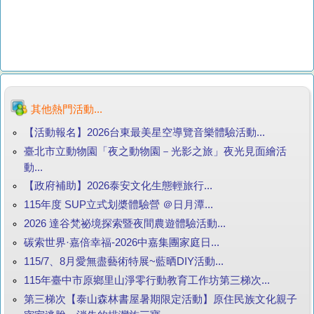
其他熱門活動...
【活動報名】2026台東最美星空導覽音樂體驗活動...
臺北市立動物園「夜之動物園－光影之旅」夜光見面繪活
動...
【政府補助】2026泰安文化生態輕旅行...
115年度 SUP立式划槳體驗營 ＠日月潭...
2026 達谷梵祕境探索暨夜間農遊體驗活動...
碳索世界·嘉倍幸福-2026中嘉集團家庭日...
115/7、8月愛無盡藝術特展~藍晒DIY活動...
115年臺中市原鄉里山淨零行動教育工作坊第三梯次...
第三梯次【泰山森林書屋暑期限定活動】原住民族文化親子