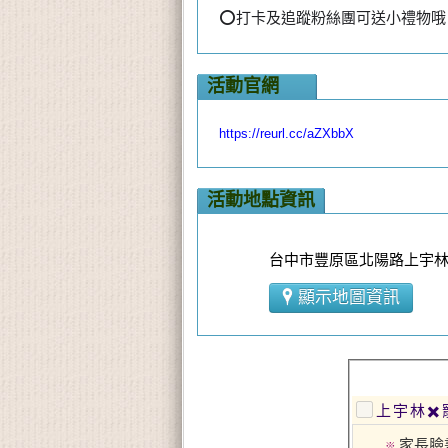
⭕️打卡及追蹤粉絲團可送小禮物哦
活動官網
https://reurl.cc/aZXbbX
活動地點資訊
台中市豐原區北陽路上宇林
顯示地圖資訊
上宇林✖
家長臉
※