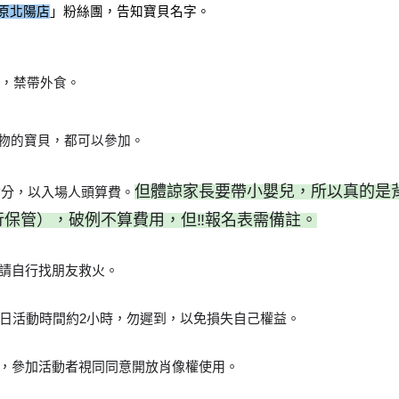
豐原北陽店
」粉絲團，告知寶貝名字。
，禁帶外食。
動物的寶貝，都可以參加。
但體諒家長要帶小嬰兒，所以真的是
均分，以入場人頭算費
。
行保管
）
，破例不算費用，但‼️報名表需備註。
，請自行找朋友救火。
當日活動時間約2小時，勿遲到，以免損失自己權益。
片，參加活動者視同同意開放肖像權使用。