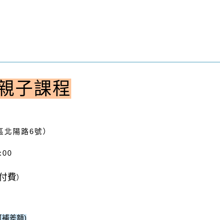
物親子課程
區北陽路6號）
:00
付費
）
可補差額)