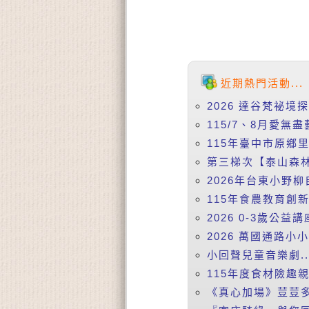
近期熱門活動...
2026 達谷梵祕境
115/7、8月愛無盡
115年臺中市原鄉
第三梯次【泰山森林
2026年台東小野柳
115年食農教育創
2026 0-3歲公益
2026 萬國通路小
小回聲兒童音樂劇..
115年度食材險趣親
《真心加場》荳荳多