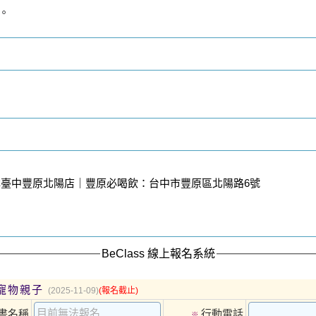
。
臺中豐原北陽店｜豐原必喝飲：台中市豐原區北陽路6號
BeClass 線上報名系統
️寵物親子
(2025-11-09)
(報名截止)
書名稱
行動電話
※