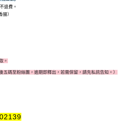
0不退費。
香腸）
取。
後五碼至粉絲團
，
逾期即釋出，若需保留，請先私訊告知。）
02139