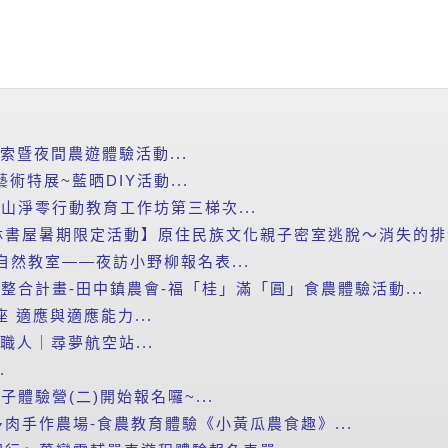
探索暨夜間農遊體驗活動...
藝術特展~藍晒DIY活動...
里山淨零行動教育工作坊第三梯次...
書屋暑期限定活動】原住民族文化親子密室逃脫～消失的排灣
自然教室——夜訪小野柳報名表...
新整合計畫-田中鎮農會-福「桂」滿「圓」食農體驗活動...
講座 適應與適應能力...
小職人｜尋夢航空站...
.
子體驗營(二)開始報名囉~...
肉手作農場-食農教育體驗《小黃瓜農食趣》...