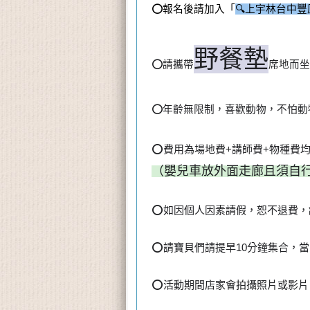
⭕報名後請加入「
🔍上宇林台中
野餐墊
⭕️請攜帶
席地而坐
⭕️年齡無限制，喜歡動物，不怕
⭕️費用為場地費+講師費+物種費
（嬰兒車放外面走廊且須自
⭕️如因個人因素請假，恕不退費
⭕️請寶貝們請提早10分鐘集合，
⭕️活動期間店家會拍攝照片或影