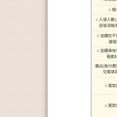
報
※
入場人數(
※
孩皆須報名
加購吃不
※
腸燒$
加購美味
※
莓脆$
備註(無付費
兒需填
匯款
※
匯款
※