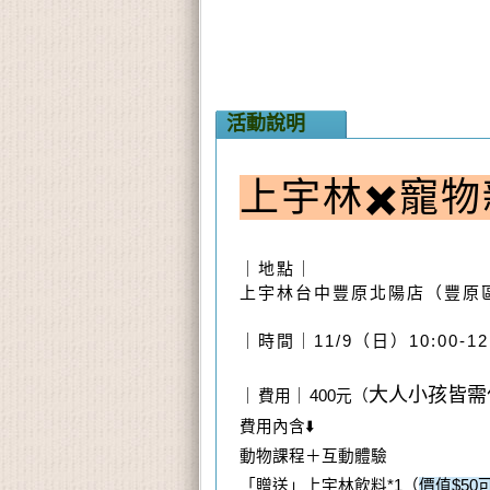
活動說明
上宇林✖️寵
｜地點｜
上宇林台中豐原北陽店️（豐原
｜時間｜11/9（日）10:00-12
大人小孩皆需
｜
｜
費用
400元（
費用內含⬇️
動物課程＋互動體驗
「贈送」上宇林飲料*1（
價值$50