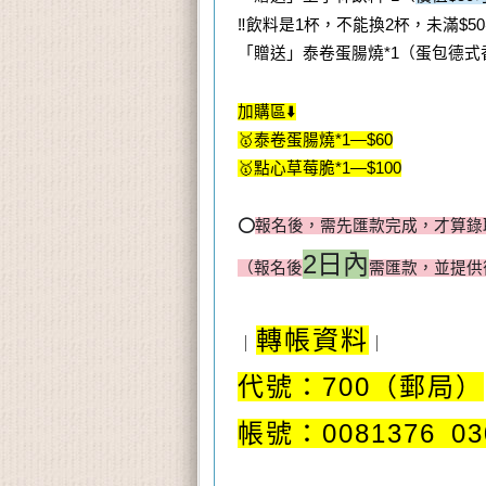
‼️飲料是1杯，不能換2杯，未滿$5
「贈送」泰卷蛋腸燒*1（蛋包德式
加購區⬇️
🥇泰卷蛋腸燒*1—$60
🥇點心草莓脆*1—$100
⭕️
報名後，需先匯款完成，才算錄
2日內
（報名後
需匯款，並提供
轉帳資料
｜
｜
代號：700（郵局）
帳號：0081376 03