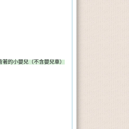
背著的
小嬰兒（不含嬰兒車）