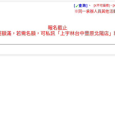
、
[
查詢]
[X不可編修]、[
※同一承辦人員其他活
報名截止
經額滿，若需名額，可私訊「上宇林台中豐原北陽店」