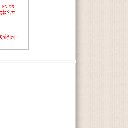
X不可取消]
動報名表
粉絲團。