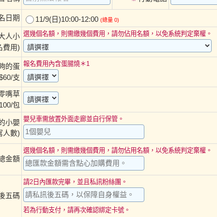
名日期
11/9(日)10:00-12:00
(總量 0)
選幾個名額，則需繳幾個費用，請勿佔用名額，以免系統判定棄權。
大人小
費用)
報名費用內含蛋腸燒＊1
夠的蛋
60/支
零嘴草
100/包
嬰兒車需放置外面走廊並自行保管。
的小嬰
寫人數)
選幾個名額，則需繳幾個費用，請勿佔用名額，以免系統判定棄權。
總金額
請2日內匯款完畢，並且私訊粉絲團。
後五碼
若為行動支付，請再次確認綁定卡號。