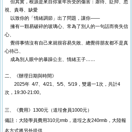
但其實，根源是來自你童年所受的傷害：虐待、貶抑、忽
視、責辱、缺愛
以致你的「情緒調節」出了問題，讓你
——
擁有一顆易破碎的玻璃心、常為了別人的一句話而喪失信
心、
覺得事情沒有自己來就很容易失敗、總覺得朋友都不是真
心待己、
成為別人眼中的暴躁公主、情緒王子
……
二、《辦理日期與時間
》
2025
年
4/7
、
4/21
、
5/5
、
5/19
，雙週一
1
次，共計
4
次，
19:30-21:00
。
三、《費用
》
1300
元（道埕會員
1000
元）
備註：大陸學員費用
310
元
rmb
，道埕之友
240rmb
，大陸報
名方式將另外提供