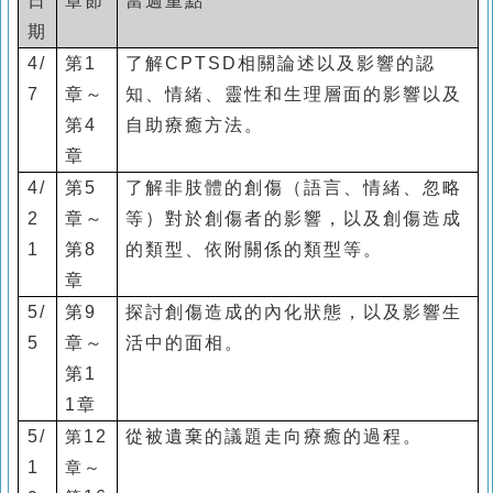
日
章節
當週重點
期
4/
第
1
了解
CPTSD
相關論述以及影響的認
7
章～
知、情緒、靈性和生理層面的影響以及
第
4
自助療癒方法。
章
4/
第
5
了解非肢體的創傷（語言、情緒、忽略
2
章～
等）對於創傷者的影響，以及創傷造成
1
第
8
的類型、依附關係的類型等。
章
5/
第
9
探討創傷造成的內化狀態，以及影響生
5
章～
活中的面相。
第
1
1
章
5/
第
12
從被遺棄的議題走向療癒的過程。
1
章～