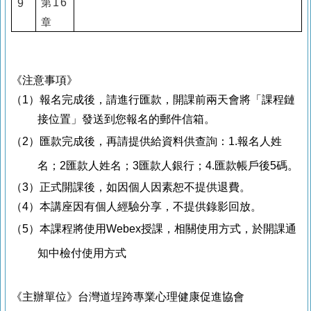
第
16
9
章
《注意事項》
（
1
）報名完成後，請進行匯款，開課前兩天會將「課程鏈
接位置」發送到您報名的郵件信箱。
（
2
）匯款完成後，再請提供給資料供查詢：
1.
報名人姓
名；
2
匯款人姓名；
3
匯款人銀行；
4.
匯款帳戶後
5
碼。
（
3
）正式開課後，如因個人因素恕不提供退費。
（
4
）本講座因有個人經驗分享，不提供錄影回放。
（
5
）本課程將使用
Webex
授課，相關使用方式，於開課通
知中檢付使用方式
《主辦單位》
台灣道埕跨專業心理健康促進協會