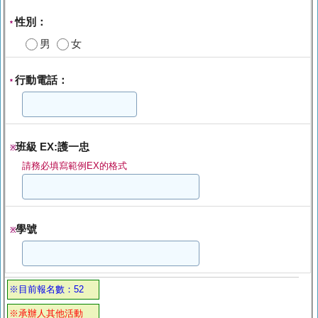
性別：
*
男
女
行動電話：
*
班級 EX:護一忠
※
請務必填寫範例EX的格式
學號
※
※目前報名數：52
※承辦人其他活動