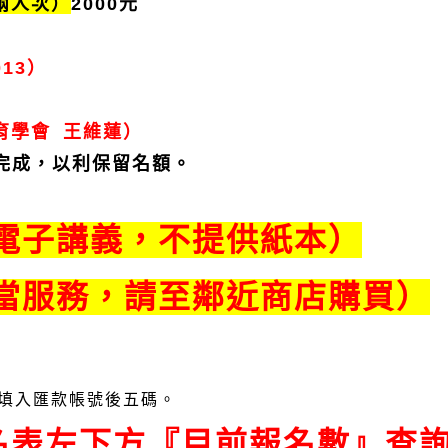
兩人次）
2000元
13）
育學會 王維蓮）
費完成，以利保留名額。
供電子講義，不提供紙本）
便當服務，請至鄰近商店購買）
請填入匯款帳號後五碼。
名表左下方『目前報名數』查