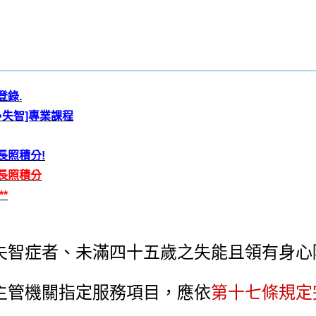
登錄.
•失智]專業課程
長照積分!
長照積分
*
失智症
者、未滿四十五歲之失能且領有
身心
主管機關指定服務項目，應依
第十七條規定