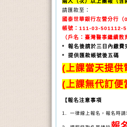
兩人（次）以上團報（含
請匯款至：
國泰世華銀行左營分行（0
帳號：111-03-501112-5
（戶名：臺灣醫事繼續教
* 報名後請於三日內繳
* 提供匯款帳號後五碼
(上課當天提
(上課無代訂
【報名注意事項
1. 一律線上報名，報名時
報