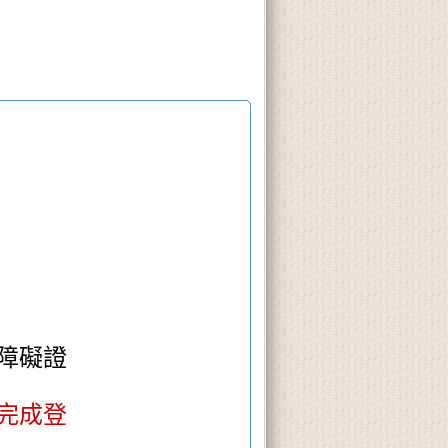
障礙
證
完成登