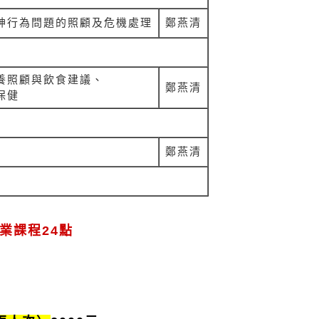
神行為問題的照顧及危機處理
鄭燕清
養照顧與飲食建議、
鄭燕清
保健
鄭燕清
專業課程24點