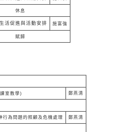
休息
生活促進與活動安排
施富強
賦歸
鄭燕清
課室教學
)
神行為問題的照顧及危機處理
鄭燕清