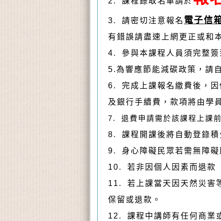
2. 課程錄取名單請於
電子信
3. 請密切注意報名
有錯誤請盡速上網更正或和
4. 參與本課程人員須完整
5.為響應節能減碳政策，請
6. 完成上課報名繳費後，
及銀行手續費，款項將由學
7. 退費申請需於該課程上課
8. 課程開課後將自動登錄
9. 身心障礙民眾若需無障
10. 若非因個人因素而退
11. 若上課當天因天然災
保留或退款。
12. 課程中講師有任何商