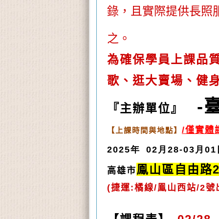
錄，
且實際提供長照
之。
為確保學員上課品質
歌、逛大賣場、健
-
『主辦單位』
/僅實體
【上課時間與地點】
2025年 02月28-03月0
鳯山區自由路2
高雄市
(捷運:橘線/鳯山西站/2號