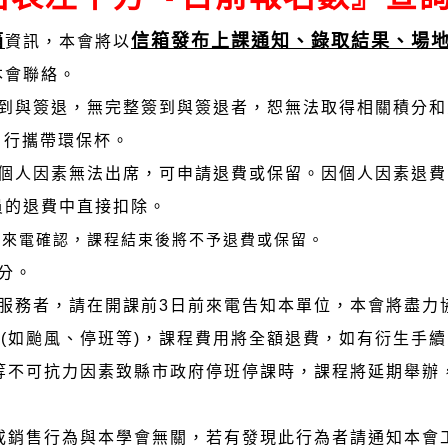
箱
信箱發布上課通知、錄取結果、場地變
資訊，本會將以
本會聯絡。
簽到與簽退，無完整簽到與簽退者，恕無法取得相關積分
自行攜帶環保杯。
因個人因素無法出席，可申請退費或保留。因個人因素退費
員的退費中直接扣除。
前來電確認，課程結束後將不予退費或保留。
積分。
礙服務者，請在開課前3日前來電告知本單位，本會將盡力
款 (如颱風、停班等)，課程費用將全額退費，如有衍生手
害等不可抗力因素致縣市政府停班停課時，課程將延期舉
業或銷售行為與本學會無關，若有發現此行為者請通知本會