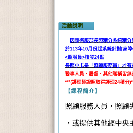
活動說明
因應衛服部長照積分系統積分
於113年10月份起系統針對[身障
<照服員>核發24點
長照小卡是「照顧服務員」才有
醫事人員、居督、其他職稱皆無
***(護理師證照取得護理24積分)**
【課程簡介】
照顧服務人員，照顧
，或提供其他經中央