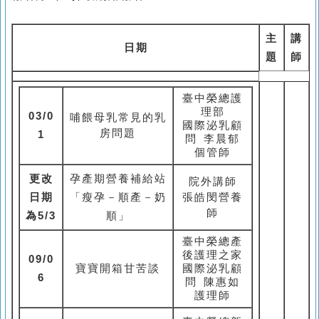
主
講
日期
題
師
臺中榮總護
理部
03/0
哺餵母乳常見的乳
國際泌乳顧
房問題
1
問 李晨郁
個管
師
更改
孕產期營養補給站
院外講師
日期
「瘦孕－順產－奶
張皓閔營養
師
為5/3
順」
臺中榮總產
後護理之家
09/0
寶寶開箱甘苦談
國際泌乳顧
6
問 陳惠如
護理師