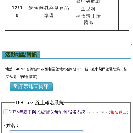
臺中榮總新
12/0
安全離乳與副食品
生兒科
6
準備
林怡瑄主治
醫師
活動地點資訊
地點：40705台灣台中市西屯區台灣大道四段1650號 (臺中榮民總醫院第二醫
療大樓，第8會議室)
顯示地圖資訊
BeClass 線上報名系統
2025年臺中榮民總醫院母乳會報名系統
(2025-12-07)
(報名截止)
姓名：
*