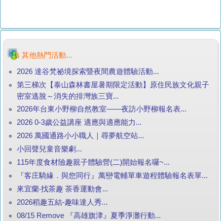
其他熱門活動...
2026 達谷梵祕境探索暨夜間農遊體驗活動...
第三梯次【泰山森林書屋暑期限定活動】原住民族文化親子
密室逃脫～消失的排灣族三寶...
2026年台東小野柳自然教室——夜訪小野柳報名表...
2026 0-3歲公益講座 適應與適應能力...
2026 萬國通路小小職人｜尋夢航空站...
小回聲兒童音樂劇...
115年度食材險趣親子體驗營(二)開始報名囉~...
『客庄騎緣．與您同行』萬巒電輔單車遊程體驗報名表單...
來宜蘭‧找茶趣 茶香運動會...
2026稻趣五結-趣味達人秀...
08/15 Remove 『高雄旗津』夏季淨灘行動...