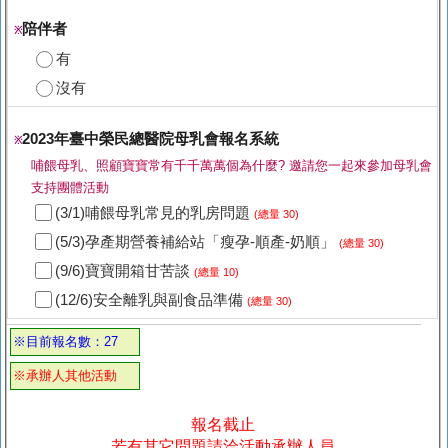
陪伴者
※
有
沒有
2023年臺中榮民總醫院母乳會報名系統
※
哺餵母乳、照顧寶寶常有千千萬萬個為什麼? 邀請您一起來參加母乳會
支持團體活動
(3/1)哺餵母乳常見的乳房問題
(總量 30)
(5/3)孕產期營養補給站「瘦孕-順產-奶順」
(總量 30)
(9/6)寶寶開箱甘苦談
(總量 10)
(12/6)安全離乳與副食品準備
(總量 30)
※目前報名數：27
※承辦人其他活動
報名截止
若有其它問題請洽活動承辦人員