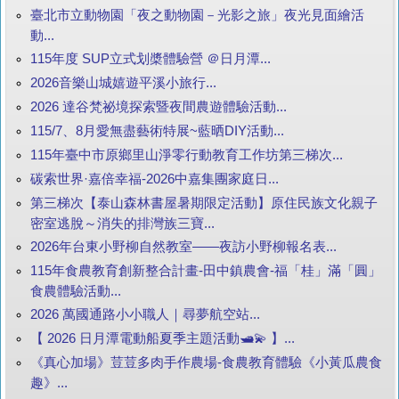
臺北市立動物園「夜之動物園－光影之旅」夜光見面繪活
動...
115年度 SUP立式划槳體驗營 ＠日月潭...
2026音樂山城嬉遊平溪小旅行...
2026 達谷梵祕境探索暨夜間農遊體驗活動...
115/7、8月愛無盡藝術特展~藍晒DIY活動...
115年臺中市原鄉里山淨零行動教育工作坊第三梯次...
碳索世界·嘉倍幸福-2026中嘉集團家庭日...
第三梯次【泰山森林書屋暑期限定活動】原住民族文化親子
密室逃脫～消失的排灣族三寶...
2026年台東小野柳自然教室——夜訪小野柳報名表...
115年食農教育創新整合計畫-田中鎮農會-福「桂」滿「圓」
食農體驗活動...
2026 萬國通路小小職人｜尋夢航空站...
【 2026 日月潭電動船夏季主題活動🛥️💫 】...
《真心加場》荳荳多肉手作農場-食農教育體驗《小黃瓜農食
趣》...