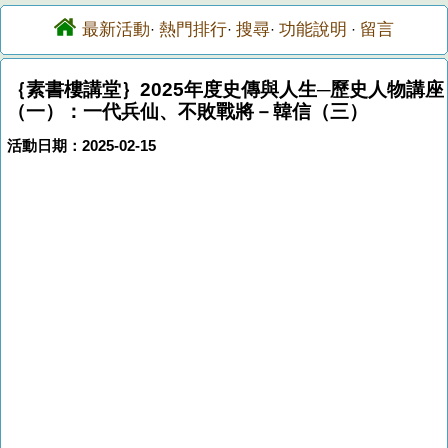
最新活動
熱門排行
搜尋
功能說明
留言
·
·
·
·
｛素書樓講堂｝2025年度史傳與人生─歷史人物講座
（一）：一代兵仙、不敗戰將－韓信（三）
活動日期：2025-02-15