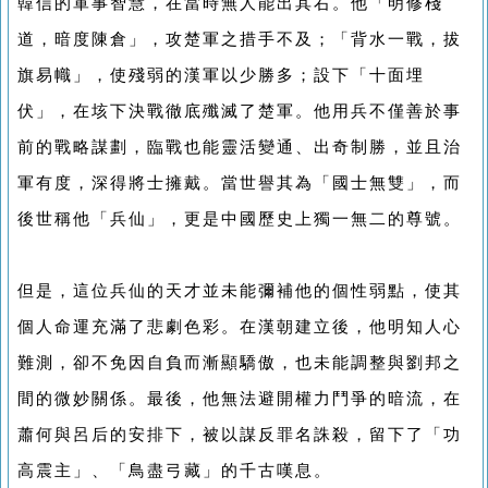
韓信的軍事智慧，在當時無人能出其右。他「明修棧
道，暗度陳倉」，攻楚軍之措手不及；「背水一戰，拔
旗易幟」，使殘弱的漢軍以少勝多；設下「十面埋
伏」，在垓下決戰徹底殲滅了楚軍。他用兵不僅善於事
前的戰略謀劃，臨戰也能靈活變通、出奇制勝，並且治
軍有度，深得將士擁戴。當世譽其為「國士無雙」，而
後世稱他「兵仙」，更是中國歷史上獨一無二的尊號。
但是，這位兵仙的天才並未能彌補他的個性弱點，使其
個人命運充滿了悲劇色彩。在漢朝建立後，他明知人心
難測，卻不免因自負而漸顯驕傲，也未能調整與劉邦之
間的微妙關係。最後，他無法避開權力鬥爭的暗流，在
蕭何與呂后的安排下，被以謀反罪名誅殺，留下了「功
高震主」、「鳥盡弓藏」的千古嘆息。