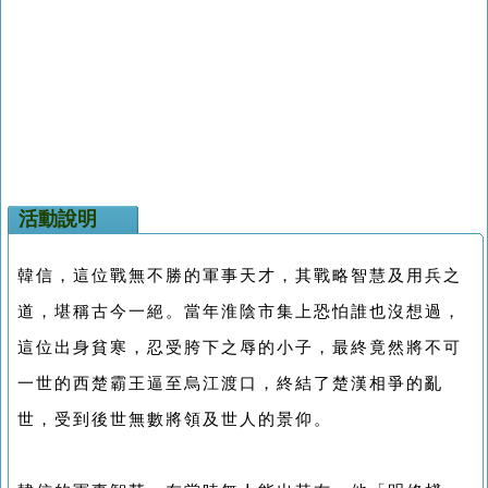
活動說明
韓信，這位戰無不勝的軍事天才，其戰略智慧及用兵之
道，堪稱古今一絕。當年淮陰市集上恐怕誰也沒想過，
這位出身貧寒，忍受胯下之辱的小子，最終竟然將不可
一世的西楚霸王逼至烏江渡口，終結了楚漢相爭的亂
世，受到後世無數將領及世人的景仰。