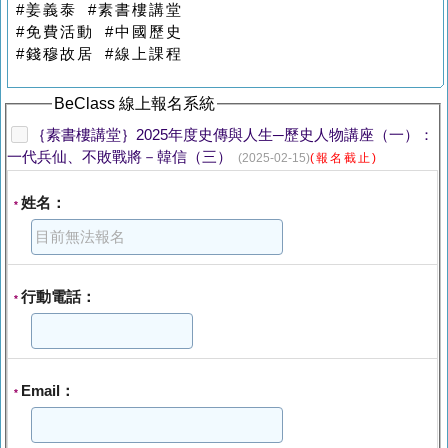
#姜義泰 #素書樓講堂
#免費活動 #中國歷史
#錢穆故居 #線上課程
BeClass 線上報名系統
｛素書樓講堂｝2025年度史傳與人生─歷史人物講座（一）：
一代兵仙、不敗戰將－韓信（三）
(2025-02-15)
(報名截止)
姓名：
*
行動電話：
*
Email：
*