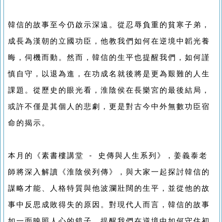
韓信的故事至今仍啟示深遠。從忍辱負重的貧寒子弟，
成長為漢朝的立國功臣，他教我們如何在逆境中韜光養
晦，伺機而動。然而，韓信的生平也提醒我們，如何謹
慎自守，以退為進，在功成名就後將是更為艱難的人生
課題。從歷史的眼光看，淮陰侯在長樂宮的最後結局，
或許不僅是其個人的悲劇，更是對古今中外無數功臣宿
命的揭示。
本月的《素書樓講堂 - 史傳與人生系列》，姜義泰老
師將深入解讀《淮陰侯列傳》，與大家一起探討韓信的
謀略才能、人格特質與他波瀾壯闊的生平，並從他的故
事中反思成敗得失的原因。對現代人而言，韓信的故事
如一面映照人心的鏡子，提醒我們在逆境中如何守住初