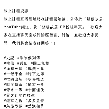
線上課程資訊
線上課程直播網址將在課程開始後，公佈於「錢穆故居-
YouTube頻道」及「錢穆故居-FB粉絲專頁」！歡迎大
家在直播聊天室或評論區留言、討論，並歡迎大家提
問，我們將會請老師回答：）
#史記 #淮陰侯列傳
#韓信 #兵仙 #國士無雙
#漢初三傑 #戰無不勝
#一飯千金 #胯下之辱
#推陳出新 #明修棧道
#暗度陳倉 #解衣推食
#背水一戰 #十面埋伏
#置之死地而後生
#鐘室之禍 #多多益善
#鳥盡弓藏 #楚漢相爭