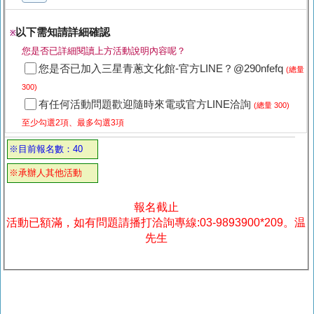
以下需知請詳細確認
※
您是否已詳細閱讀上方活動說明內容呢？
您是否已加入三星青蔥文化館-官方LINE？@290nfefq
(總量
300)
有任何活動問題歡迎隨時來電或官方LINE洽詢
(總量 300)
至少勾選2項、最多勾選3項
※目前報名數：40
※承辦人其他活動
報名截止
活動已額滿，如有問題請播打洽詢專線:03-9893900*209。温
先生