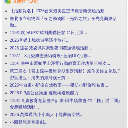
其他熱門活動...
【活動報名】2026台東最美星空導覽音樂體驗活動...
臺北市立動物園「夜之動物園－光影之旅」夜光見面繪活
動...
115年度 SUP立式划槳體驗營 ＠日月潭...
2026音樂山城嬉遊平溪小旅行...
2026 達谷梵祕境探索暨夜間農遊體驗活動...
115/7、8月愛無盡藝術特展~藍晒DIY活動...
115年臺中市原鄉里山淨零行動教育工作坊第三梯次...
第三梯次【泰山森林書屋暑期限定活動】原住民族文化親子
密室逃脫～消失的排灣族三寶...
2026年台東小野柳自然教室——夜訪小野柳報名表...
2026 0-3歲公益講座 適應與適應能力...
115年食農教育創新整合計畫-田中鎮農會-福「桂」滿「圓」
食農體驗活動...
2026 萬國通路小小職人｜尋夢航空站...
小回聲兒童音樂劇...