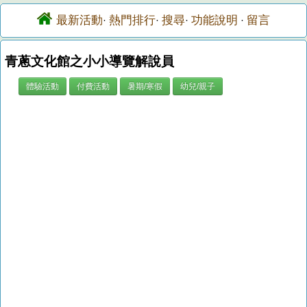
最新活動
熱門排行
搜尋
功能說明
留言
·
·
·
·
青蔥文化館之小小導覽解說員
體驗活動
付費活動
暑期/寒假
幼兒/親子