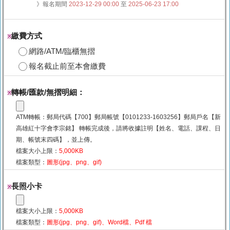
》報名期間
2023-12-29 00:00
至
2025-06-23 17:00
繳費方式
※
網路/ATM/臨櫃無摺
報名截止前至本會繳費
轉帳/匯款/無摺明細：
※
ATM轉帳：郵局代碼【700】郵局帳號【0101233-1603256】郵局戶名【新
高雄紅十字會李宗銘】 轉帳完成後，請將收據註明【姓名、電話、課程、日
期、帳號末四碼】，並上傳。
檔案大小上限：
5,000KB
檔案類型：
圖形(jpg、png、gif)
長照小卡
※
檔案大小上限：
5,000KB
檔案類型：
圖形(jpg、png、gif)、Word檔、Pdf 檔