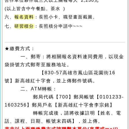
合作單位夥伴或三人以上團報每人 2,250元
(
以上皆含中午餐點、茶水 )
六、
報名資料
：長照小卡、職登畫面截圖。
七、
研習積分
：長照積分申請中~~~
★繳費方式：
一、郵寄：將相關報名資料連同費用，以現金
袋掛號方式郵寄至服務地址。
【830-57高雄市鳳山區花園街16
號】新高雄紅十字會，並上傳郵件號碼。
二、ATM轉帳：
郵局代碼【700】郵局帳號【0101233-
1603256】郵局戶名【新高雄紅十字會李宗銘】
轉帳完成後，請將收據註明【姓名、電
話、課程、日期、帳號末四碼】，並上傳。