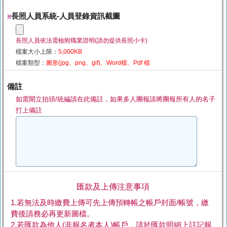
長照人員系統-人員登錄資訊截圖
※
長照人員依法需檢附職業證明(請勿提供長照小卡)
檔案大小上限：
5,000KB
檔案類型：
圖形(jpg、png、gif)、Word檔、Pdf 檔
備註
如需開立抬頭/統編請在此備註，如果多人團報請將團報所有人的名子
打上備註
匯款及上傳注意事項
1.若無法及時繳費上傳可先上傳預轉帳之帳戶封面/帳號，繳
費後請務必再更新圖檔。
2.若匯款為他人(非報名者本人)帳戶，請於匯款明細上註記報