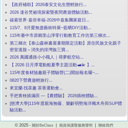
【政府補助】2026泰安文化生態輕旅行...
2026 達谷梵祕境探索暨夜間農遊體驗活動...
碳索世界·嘉倍幸福-2026中嘉集團家庭日...
115/7、8月愛無盡藝術特展~藍晒DIY活動...
115年臺中市原鄉里山淨零行動教育工作坊第三梯次...
第三梯次【泰山森林書屋暑期限定活動】原住民族文化親子
密室逃脫～消失的排灣族三寶...
2026 萬國通路小小職人｜尋夢航空站...
【 2026 日月潭電動船夏季主題活動🛥️💫 】...
115年度食材險趣親子體驗營(二)開始報名囉~...
0820下營農遊輕旅行...
來宜蘭‧找茶趣 茶香運動會...
手把青秧插滿田 —【農體驗】 2026插秧體驗...
[慈濟大學]115年度親海無礙、樂齡弱勢海洋獨木舟與SUP體
驗活動...
© 2025 -
|
|
關於BeClass
個資保護暨服務聲明
聯絡我們