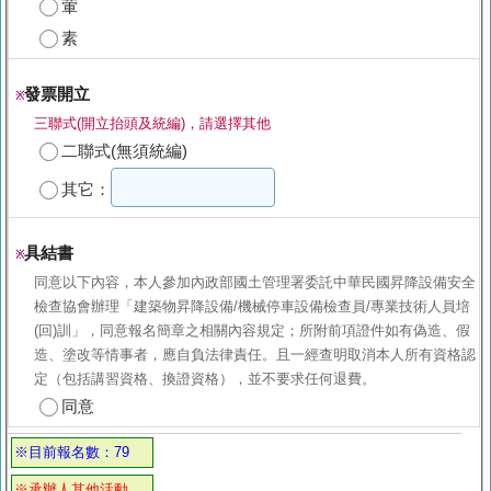
葷
素
發票開立
※
三聯式(開立抬頭及統編)，請選擇其他
二聯式(無須統編)
其它：
具結書
※
同意以下內容，本人參加內政部國土管理署委託中華民國昇降設備安全
檢查協會辦理「建築物昇降設備/機械停車設備檢查員/專業技術人員培
(回)訓」，同意報名簡章之相關內容規定；所附前項證件如有偽造、假
造、塗改等情事者，應自負法律責任。且一經查明取消本人所有資格認
定（包括講習資格、換證資格），並不要求任何退費。
同意
※目前報名數：79
※承辦人其他活動