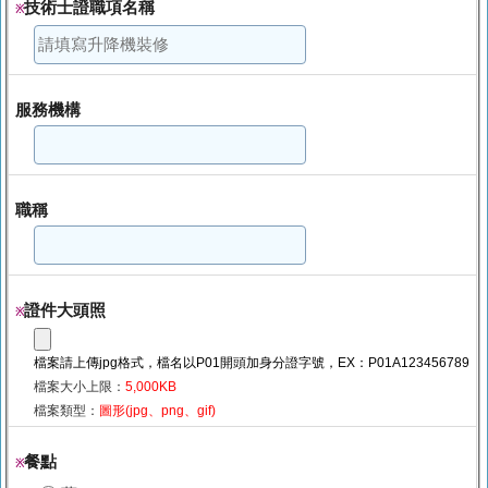
技術士證職項名稱
※
服務機構
職稱
證件大頭照
※
檔案請上傳jpg格式，檔名以P01開頭加身分證字號，EX：P01A123456789
檔案大小上限：
5,000KB
檔案類型：
圖形(jpg、png、gif)
餐點
※