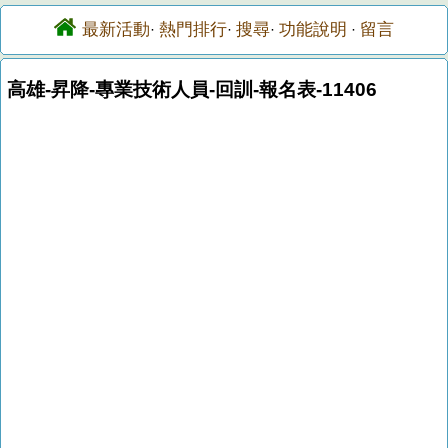
最新活動
熱門排行
搜尋
功能說明
留言
·
·
·
·
高雄-昇降-專業技術人員-回訓-報名表-11406