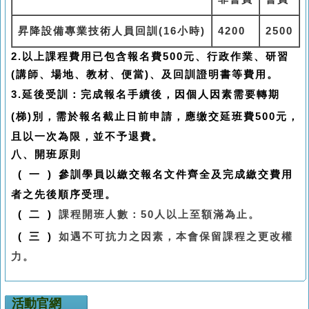
昇降設備專業技術人員回訓(16小時)
4200
2500
2.以上課程
費用已包含報名費
500
元、行政作業、研習
(
講師、場地、教材、便當
)
、及回訓證明書等費用。
3.
延後受訓：完成報名手續後，因個人因素需要轉期
(
梯
)
別，需於報名截止日前申請，應缴交延班費
500
元，
且以一次為限，並不予退費。
八、開班原則
(
一
)
參訓學員以繳交報名文件齊全及完成繳交費用
者之先後順序受理。
(
二
)
課程開班人數：
50
人以上至額滿為止。
(
三
)
如遇不可抗力之因素，本會保留課程之更改權
力。
活動官網