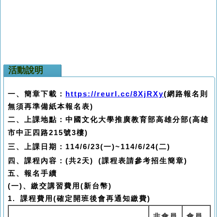
活動說明
一、簡章下載：
https://reurl.cc/8XjRXy
(網路報名則
無須再準備紙本報名表)
二、上課地點：
中國文化大學推廣教育部高雄分部(高雄
市中正四路215號3樓)
三、上課日期：
114/6/23(一)~114/6/24(二)
四、課程內容：(共2天) (課程表請參考招生簡章)
五、
報名手續
(
一
)
、繳交講習費用
(
新台幣
)
1. 課程費用(確定開班後會再通知繳費)
非會員
會員