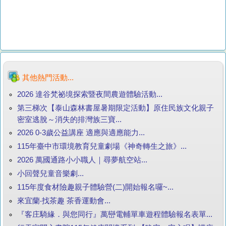
其他熱門活動...
2026 達谷梵祕境探索暨夜間農遊體驗活動...
第三梯次【泰山森林書屋暑期限定活動】原住民族文化親子
密室逃脫～消失的排灣族三寶...
2026 0-3歲公益講座 適應與適應能力...
115年臺中市環境教育兒童劇場《神奇轉生之旅》...
2026 萬國通路小小職人｜尋夢航空站...
小回聲兒童音樂劇...
115年度食材險趣親子體驗營(二)開始報名囉~...
來宜蘭‧找茶趣 茶香運動會...
『客庄騎緣．與您同行』萬巒電輔單車遊程體驗報名表單...