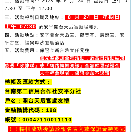
二、活動時間:：2025 年 8 月 24 日 星期日 上午 0
7:30 至 下午 17:00
8 月 24 日 星期日
三、
活動報到日期及地點：
上午 07:30
於安平開台天后宮廟埕報到
四、
活動地點：安平開台天后宮、觀音亭、廣濟宮、安
平古堡、福爾摩沙遊艇酒店
五、活動費用：保證金新台幣壹仟元整
需完整參加全程活動，於當日活動結束
後憑「收據聯」或「網路轉帳資訊」全額歸還保證金
未全程參與者，保證金恕不退還
轉帳及匯款方式：
台南第三信用合作社安平分社
戶名：開台天后宮盧友禮
金融機構代碼：188
帳號：00047110011110
！！轉帳成功後請於報名表內或保證金轉帳完