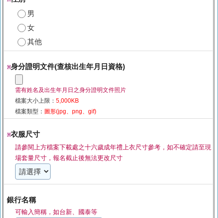
男
女
其他
身分證明文件(查核出生年月日資格)
※
需有姓名及出生年月日之身分證明文件照片
檔案大小上限：
5,000KB
檔案類型：
圖形(jpg、png、gif)
衣服尺寸
※
請參閱上方檔案下載處之十六歲成年禮上衣尺寸參考，如不確定請至現
場套量尺寸，報名截止後無法更改尺寸
銀行名稱
可輸入簡稱，如台新、國泰等