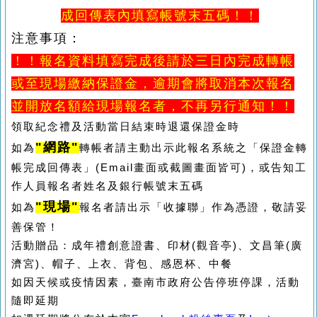
成回傳表內填寫帳號末五碼！！
注意事項：
！！報名資料填寫完成後請於三日內完成轉帳
或至現場繳納保證金，逾期會將取消本次報名
並開放名額給現場報名者，不再另行通知！！
領取紀念禮及活動當日結束時退還保證金時
"網路
"
如為
轉帳者請主動出示此報名系統之「保證金轉
帳完成回傳表」(Email畫面或截圖畫面皆可)，或告知工
作人員報名者姓名及銀行帳號末五碼
"現場"
如為
報名者請出示「收據聯」作為憑證，敬請妥
善保管！
活動贈品：成年禮創意證書、印材(觀音亭)、文昌筆(廣
濟宮)、帽子、上衣、背包、感恩杯、中餐
如因天候或疫情因素，臺南市政府公告停班停課，活動
隨即延期