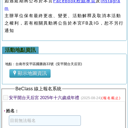
如遇延期將公布於本宮
Facebook粉絲專頁
及
Instagra
m
主辦單位保有最終更改、變更、活動解釋及取消本活動
之權利，若有相關異動將公告於本宮FB及IG，恕不另行
通知
活動地點資訊
地點：台南市安平區國勝路33號 (安平開台天后宮)
顯示地圖資訊
BeClass 線上報名系統
安平開台天后宮 2025年十六歲成年禮
(2025-08-24)
(報名截止)
姓名：
*