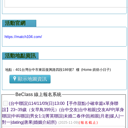
活動官網
https://match104.com/
活動地點資訊
地點：401台灣台中市東區復興路四段186號7 樓 (Home.烘焙小日子)
顯示地圖資訊
BeClass 線上報名系統
(台中聯誼)114/11/09(日)13:00【手作甜點小確幸篇x單身聯
誼】23~39歲（女早鳥399元）(台中交友|台中相親|交友APP|單身
聯誼|中科聯誼|男女1:1|菁英聯誼|未婚二春伴侶|相親|月老|媒人|一
對一|dating|唐果|婚姻介紹所)
(2025-11-09)
(報名截止)