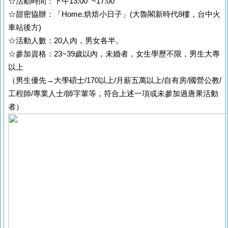
☆活動時間：下午13:00 ~17:00
☆甜密協辦：「Home.烘焙小日子」(大魯閣新時代8樓，台中火
車站後方)
☆活動人數：20人內，男女各半。
☆參加資格：23~39歲以內，未婚者，女生學歷不限，男生大專
以上
（男生優先→大學碩士/170以上/月薪五萬以上/自有房/國營公教/
工程師/專業人士/師字輩等，符合上述一項或未參加過唐果活動
者）