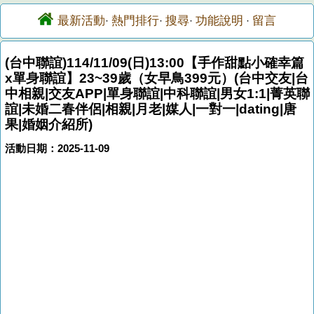
最新活動
熱門排行
搜尋
功能說明
留言
·
·
·
·
(台中聯誼)114/11/09(日)13:00【手作甜點小確幸篇
x單身聯誼】23~39歲（女早鳥399元）(台中交友|台
中相親|交友APP|單身聯誼|中科聯誼|男女1:1|菁英聯
誼|未婚二春伴侶|相親|月老|媒人|一對一|dating|唐
果|婚姻介紹所)
活動日期：2025-11-09