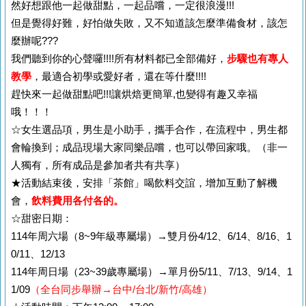
然好想跟他一起做甜點，一起品嚐，一定很浪漫!!!
但是覺得好難，好怕做失敗，又不知道該怎麼準備食材，該怎
麼辦呢???
我們聽到你的心聲囉!!!!所有材料都已全部備好，
步驟也有專人
教學
，最適合初學或愛好者，還在等什麼!!!!
趕快來一起做甜點吧!!!讓烘焙更簡單,也變得有趣又幸福
哦！！！
☆女生選品項，男生是小助手，攜手合作，在流程中，男生都
會輪換到；成品現場大家同樂品嚐，也可以帶回家哦。（非一
人獨有，所有成品是參加者共有共享）
★活動結束後，安排「茶館」喝飲料交誼，增加互動了解機
會，
飲料費用各付各的。
☆甜密日期：
114年周六場（8~9年級專屬場）→雙月份4/12、6/14、8/16、1
0/11、12/13
114年周日場（23~39歲專屬場）→單月份5/11、7/13、9/14、1
1/09
（全台同步舉辦→台中/台北/新竹/高雄）