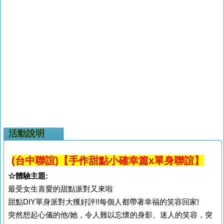
活動說明
(台中聯誼)【手作甜點小確幸篇x單身聯誼】
☆體驗主題:
最受女生喜愛的甜點派對又來啦
甜點DIY單身派對大獲好評!!每個人都帶著幸福的笑容回家!
突然想起心儀的他/她，令人難以忘懷的身影、迷人的笑容，突