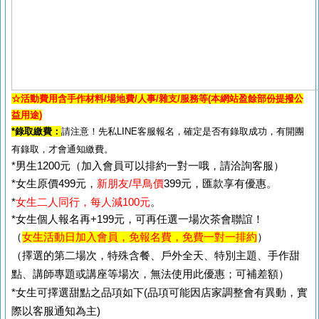
☆活動費用含手作材料/場地費/人事/雜支/服務等(本網站盈餘部份提撥公
益用途)
*錄取繳費：
請注意！先私LINE客服報名，確定是否有錄取成功，有開團
有錄取，才會通知繳費。
*男生1200元（加入會員可以排約一對一哦，請洽詢客服）
*女生原價499元，
新朋友/早鳥價
399元，匯款享有優惠。
*
女生二人同行，每人減100元
。
*女生個人報名再+199元，可再任選一場次茶會聯誼！
（
女生活動日加入會員，免報名費，免費一對一排約
）
（擇選的第二場次，特殊含餐、戶外全天、特別主題、手作甜
點、講師專題或講座等場次，無法使用此優惠；可補差額）
*女生可擇選甜點之品項如下(品項可能因店家調整會有異動，實
際以客服通知為主)