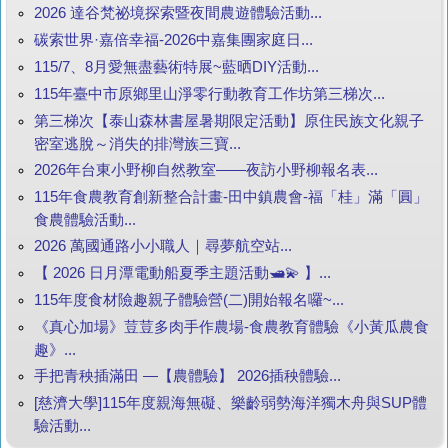
2026 達谷梵祕境探索暨夜間農遊體驗活動...
碳索世界·嘉倍幸福-2026中嘉集團家庭日...
115/7、8月愛無盡藝術特展~藍晒DIY活動...
115年臺中市原鄉里山淨零行動教育工作坊第三梯次...
第三梯次【泰山森林書屋暑期限定活動】原住民族文化親子
密室逃脫～消失的排灣族三寶...
2026年台東小野柳自然教室——夜訪小野柳報名表...
115年食農教育創新整合計畫-田中鎮農會-福「桂」滿「圓」
食農體驗活動...
2026 萬國通路小小職人｜尋夢航空站...
【 2026 日月潭電動船夏季主題活動🛥️💫 】...
115年度食材險趣親子體驗營(二)開始報名囉~...
《真心加場》荳荳多肉手作農場-食農教育體驗《小黃瓜農食
趣》...
手把青秧插滿田 —【農體驗】 2026插秧體驗...
[慈濟大學]115年度親海無礙、樂齡弱勢海洋獨木舟與SUP體
驗活動...