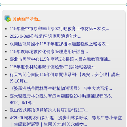
其他熱門活動...
115年臺中市原鄉里山淨零行動教育工作坊第三梯次...
2026 0-3歲公益講座 適應與適應能力...
永康區龍潭國小115學年度課後照顧服務線上報名表...
115年度職場數位化健康管理應用研討會...
臺北市照管中心115年度第3次長照人員在職教育訓練...
115年度食材險趣親子體驗營(二)開始報名囉~...
行天宮問心書院115年健康關懷系列-【晚安，安心眠】講座
(9-10月)...
《婆羅洲熱帶雨林野生動植物巡迴展》 台中大遠百場...
臺大醫院雲林分院失智症照顧服務20小時訓練課程(9/5、
9/12、9/19)...
龜山舊城英語導覽解說人員培訓課程(二)...
🌿2026 楊梅淺山森活趣｜漫步山林森呼吸｜微觀生態小學堂
｜生態藝術展覽｜生態 X 地創 X 永續🐞...