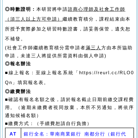
◎時數證明：
本研習將申請
諮商心理師及
社會工作師
（須三人以上方可申請）
繼續教育積分，課程結束由本
所授予實際參加之研習時數證書，請妥善保管，遺失恕
不補發。
(
社會工作師繼續教育積分需申請者
滿三人
方由本所協助
申請，未達三人將提供所需資料由個人申請)
◎報名辦法
■
線上報名：至線上報名系統
「
https://reurl.cc/RLO0
Qn
」填寫報名表。
◎繳費辦法
■
確認有報名名額之後，請於報名截止日期前繳交課程費
用。（逾期未繳費者視同放棄，本所不另通知，將依序
通知候補名額）
■
繳費方式：（手續費恕請自行負擔）
AT
銀行全名：華南商業銀行 南都分行（銀行代