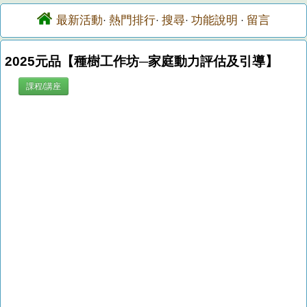
最新活動
熱門排行
搜尋
功能說明
留言
·
·
·
·
2025元品【種樹工作坊─家庭動力評估及引導】
課程/講座