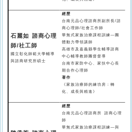
經歷
台南元品心理諮商所副所長/諮
商心理師/社會工作師
石麗如 諮商心理
華無式家族治療課程訓練
—
團
體動力帶領講師
師
/
社工師
高雄市及嘉義縣學生輔導諮商
國立彰化師範大學輔導
中心輔導教師團督督導
與諮商研究所碩士
台南市家防中心、家扶中心長
期合作心理師
著作
《家族治療師的練功房：轉
化、成長與精進》
經歷
台南元品心理諮商所 諮商心理
師
華無式家族治療課程訓練—與