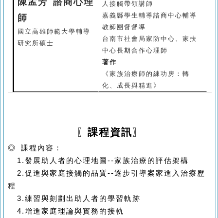
陳孟芳 諮商心理
人接觸帶領講師
嘉義縣學生輔導諮商中心輔導
師
教師團督督導
國立高雄師範大學輔導
台南市社會局家防中心、家扶
研究所碩士
中心長期合作心理師
著作
《家族治療師的練功房：轉
化、成長與精進》
〖
課程資訊
〗
◎ 課程內容：
1.
發展助人者的心理地圖--家族治療的評估架構
2.
促進與家庭接觸的品質--逐步引導案家進入治療歷
程
3.
練習與刻劃出助人者的學習軌跡
4.
增進家庭理論與實務的接軌