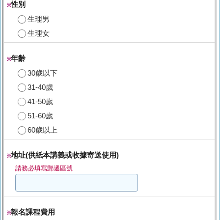
性別
※
生理男
生理女
年齡
※
30歲以下
31-40歲
41-50歲
51-60歲
60歲以上
地址(供紙本講義或收據寄送使用)
※
請務必填寫郵遞區號
報名課程費用
※