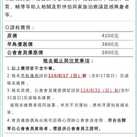
育、輔導等助人相關及對伴侶與家族治療議題感興趣者
等。
◎課程費用：
原價
4200
元
早鳥優惠價
3800
元
公會會員優惠價
3800
元
報名截止與注意事項
：
1.
以上費用皆不含午餐。
2.
報名
早鳥優惠
請於
114/8/17
（日）
前
（含
8/17
當日）完成
報名繳費，
3.
報名原價、公會會員優惠價皆請於
114/8/31
（日）前
(
含
8/
31
當日
)
完成報名繳費，
逾期未繳費者視同放棄，本所不另通知，將依序通知候補名
單。
4
.
會員優惠價為台南市諮商心理師公會會員使用，
符合合辦
單位公會會員資格者，需提供公會會員之證明。