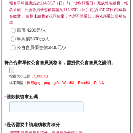
報名早鳥優惠請於114/8/17（日）前（含8/17當日）完成報名繳費；報
名原價、公會會員優惠價皆請於114/8/31（日）前(含8/31當日)完成報
名繳費， 逾期未繳費者視同放棄，本所不另通知，將依序通知候補名
單。
原價 4200元/人
早鳥價3800元/人
公會會員優惠價3800元/人
符合合辦單位公會會員資格者，需提供公會會員之證明。
檔案大小上限：
5,000KB
檔案類型：
圖形(jpg、png、gif)、Word檔、Excel檔、Pdf 檔
匯款帳號末五碼
※
是否需要申請繼續教育積分
※
如需申請繼續教育積分，請填寫身分證字號。