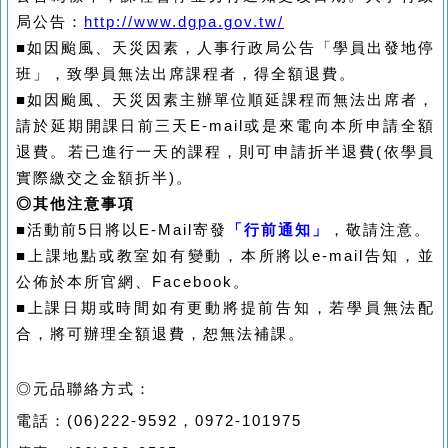
局公告：
http://www.dgpa.gov.tw/
■
如因颱風、天災因素，人事行政局公告「學員出發地停
班」，致學員無法出席課程者，得全額退費。
■
如因颱風、天災因素主辦單位順延課程而無法出席者，
請於延期開課日前三天E-mail或是
來電向本所申請全額
退費。若已進行一天的課程，則可申請折半退費(依學員
實際繳交之金額折半)。
◎其他注意事項
■
活動前5日將以E-Mail寄發
「行前通知」
，敬請注意。
■
上課地點或教室如有變動，本所將以e-mail告知，並
公佈於本所官網、Facebook。
■
上課日期或時間如有更動將提前告知，若學員無法配
合，將可辦理全額退費，恕無法補課。
◎元品聯絡方式：
電話：(06)222-9592，0972-101975