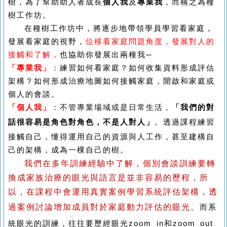
樹，為了幫助助人者成長
個人我
及
專業我
，而稱之為種
樹工作坊。
在種樹工作坊中，將逐步地帶領學員學習看家庭，
發展看家庭的視野，
位移看家庭問題角度，發展對人的
接觸和了解，
也協助你發展出兩種我
─
「專業我」
：練習如何看家庭？如何收集資料形成評估
架構？如何形成治療地圖如何
接觸家庭，開啟和家庭或
個人的會談。
「個人我」
：不管專業場域或是日常生活，
「我們的對
話很容易是角色對角色，不是
人對人」
。透過課程練習
接觸自己，懂得運用自己的資源與人工作，甚
至建構自
己的架構，成為一棵自己的樹。
我們在多年訓練經驗中了解，個別會談訓練要轉
換成家族治療的眼光與語言是並非容易的歷程，所
以，在課程中會運用真實案例學習系統評估架構，透
過案例討論增加成員對於家庭動力評估的眼光。
而系
統眼光的訓練，往往要歷經眼光
zoom in
和
zoom out