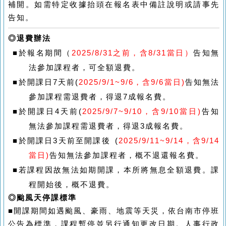
補開。如需特定收據抬頭在報名表中備註說明或請事先
告知
。
◎退費辦法
■
於報名期間（
202
5
/8/31
之前，含
8/31
當日）
告知無
法參加課程者，可全額退費。
■
於開課日
7
天前
(
2025/9/1~9/6
，含
9/6
當日
)
告知無法
參加課程需退費者，得退7成報名費。
■
於開課日
4
天前
(
2025/9/7~9/10
，含
9/10
當日
)
告知
無法參加課程需退費者，得退3成報名費。
■
於開課日
3
天前至開課後
(
2025/9/11~9/14
，含
9/14
當日
)
告知無法參加課程者，概不退還報名費。
■
若課程因故無法如期開課，本所將無息全額退費。課
程開始後，概不退費。
◎颱風天停課標準
■
開課期間如遇颱風、豪雨、地震等天災，依台南市停班
公告為標準，課程暫停並另行通知更改日期。人事行政