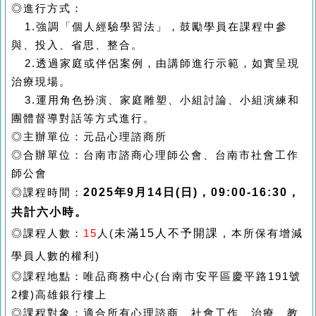
◎進行方式：
1.
強調「個人經驗學習法」，鼓勵學員在課程中參
與、投入、省思、整合。
2.
透過家庭或伴侶案例，由講師進行示範，如實呈現
治療現場。
3.
運用角色扮演、家庭雕塑、小組討論、小組演練和
團體督導對話等方式進行。
◎主辦單位：元品心理諮商所
◎合辦單位：台南市諮商心理師公會、台南市社會工作
師公會
2025
年
9
月
14
日
(
日
)
，
09:00-16:30
，
◎課程時間
：
共計六小時。
未滿
15
人不予開課，
◎課程人數：
15
人(
本所保有增減
學員人數的權利)
◎課程地點：唯品商務中心(台南市安平區慶平路191號
2樓)高雄銀行樓上
◎課程對象：適合所有心理諮商、社會工作、治療、教