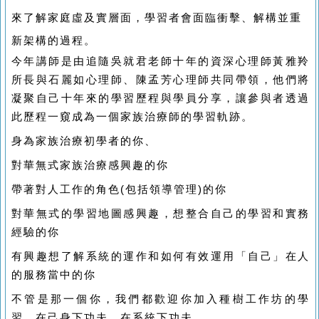
來了解家庭虛及實層面，學
習
者會面臨衝擊、解構並重
新架構的過程。
今年講師是由追隨吳就君老師十年的資深心理師黃雅羚
所長與石麗如心理師、陳孟芳心理師共同帶領，他們將
凝聚自己十年來的學習歷程與學員分享，
讓參與者透過
此歷程一窺成為一個家族治療師的學習軌跡。
身為家族治療初學者的你、
對
華無式家族治療感興趣的你
帶著對人工作的角色
(
包括領導管理
)
的你
對華無式的學習地圖感興趣，想整合自己的學習和實務
經驗的你
有興趣想了解系統的運作和如何有效運用「自己」在人
的服務當中的你
不管是那一個你，我們都歡迎你加入種樹工作坊的學
習，在己身下功夫，在系統下功夫。