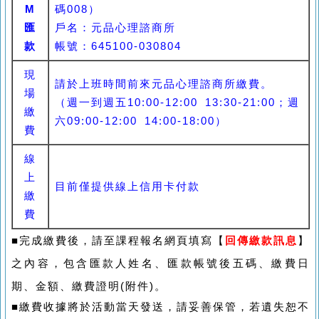
M
碼008）
匯
戶名：元品心理諮商所
款
帳號：645100-030804
現
請於上班時間前來元品心理諮商所繳費。
場
（週一到週五10:00-12:00 13:30-21:00；週
繳
六09:00-12:00 14:00-18:00）
費
線
上
目前僅提供線上信用卡付款
繳
費
■
完成繳費後，請
至課程報名網頁填寫【
回傳繳款訊息
】
之內容，包含匯款人姓名、匯款帳號後五碼、繳費日
期、金額、繳費證明(附件)。
■
繳費收據將於活動當天發送，請妥善保管，若遺失恕不