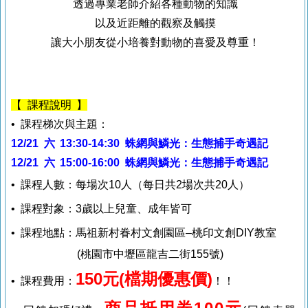
透過專業老師介紹各種動物的知識
以及近距離的觀察及觸摸
讓大小朋友從小培養對動物的喜愛及尊重！
【 課程說明 】
• 課程梯次與主題：
12/21 六 13:30-14:30 蛛網與鱗光：生態捕手奇遇記
12/21
六
15:00-16:00 蛛網與鱗光：生態捕手奇遇記
• 課程人數：每場次
10
人（每日共
2
場次共2
0
人）
• 課程對象：3歲以上兒童、成年皆可
• 課程
地點：馬祖新村眷村文創園區–桃印文創DIY教室
(
桃園市中壢區龍吉二街
155
號
)
150元(檔期優惠價)
• 課程費用
：
！！