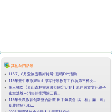
其他熱門活動...
115/7、8月愛無盡藝術特展~藍晒DIY活動...
115年臺中市原鄉里山淨零行動教育工作坊第三梯次...
第三梯次【泰山森林書屋暑期限定活動】原住民族文化親子
密室逃脫～消失的排灣族三寶...
115年食農教育創新整合計畫-田中鎮農會-福「桂」滿「圓」
食農體驗活動...
2026 萬國通路小小職人｜尋夢航空站...