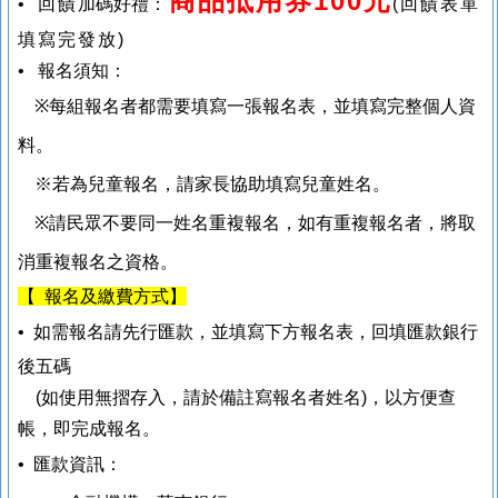
商品抵用券100元
•
回饋
加碼好禮
：
(回饋表單
填寫完發放)
•
報名須知：
※
每組報名者都需要填寫一張報名表，並填寫完整個人資
料。
※若為兒童
報名，請家長協助填寫兒童姓名。
※
請民眾不要同一姓名重複報名，如有重複報名者，將取
消重複報名之資格。
【 報名及繳費方式】
• 如需報名請先行匯款，並填寫下方報名表，
回填匯款銀行
後五碼
(
如使用無摺存入，請於備註寫報名者姓名
)
，以方便查
帳，即完成報名。
• 匯款資訊：