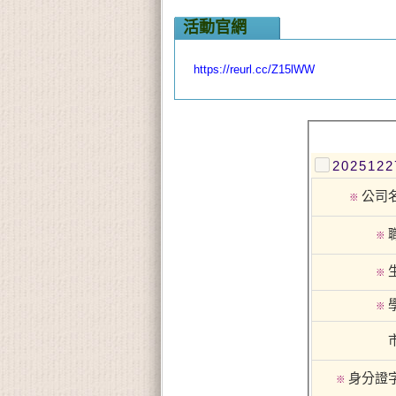
活動官網
https://reurl.cc/Z15lWW
20251
公司
※
※
※
※
身分證
※