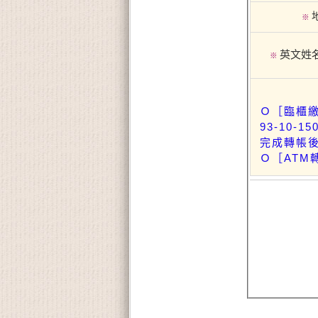
※
英文姓
※
Ｏ［臨櫃繳
93-10-15
完成轉帳後
Ｏ［ATM