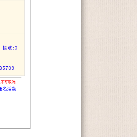
帳號:0
5709
X不可取消]
報名活動