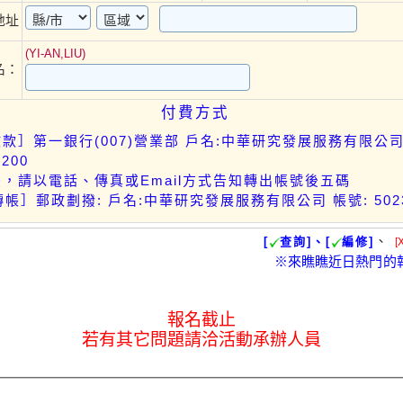
地址
(YI-AN,LIU)
名：
付費方式
款］第一銀行(007)營業部 戶名:中華研究發展服務有限公司 
0200
，請以電話、傳真或Email方式告知轉出帳號後五碼
轉帳］郵政劃撥: 戶名:中華研究發展服務有限公司 帳號: 5023
、
[
查詢]、[
編修]
[
※來瞧瞧近日熱門的
報名截止
若有其它問題請洽活動承辦人員