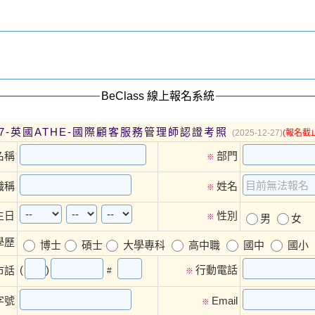
BeClass 線上報名系統
227-英國ATHE-國際顧客服務管理師認證考照
(2025-12-27)
(報名截
名稱
部門
※
職稱
姓名
※
生日
性別
※
男
女
學歷
博士
碩士
大學專科
高中職
國中
國小
(
)
行動電話
市話
#
※
字號
Email
※