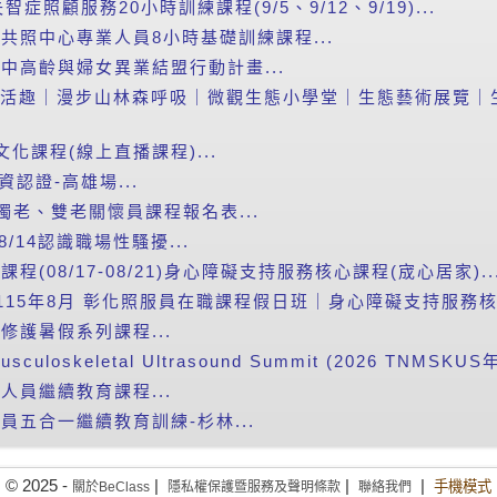
照顧服務20小時訓練課程(9/5、9/12、9/19)...
智共照中心專業人員8小時基礎訓練課程...
進中高齡與婦女異業結盟行動計畫...
山森活趣｜漫步山林森呼吸｜微觀生態小學堂｜生態藝術展覽｜生態
文化課程(線上直播課程)...
資認證-高雄場...
獨老、雙老關懷員課程報名表...
/14認識職場性騷擾...
程(08/17-08/21)身心障礙支持服務核心課程(宬心居家)..
115年8月 彰化照服員在職課程假日班｜身心障礙支持服務核心
繪修護暑假系列課程...
 Musculoskeletal Ultrasound Summit (2026 TNMSKUS年
人員繼續教育課程...
員五合一繼續教育訓練-杉林...
© 2025 -
|
|
|
手機模式
關於BeClass
隱私權保護暨服務及聲明條款
聯絡我們