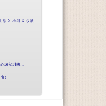
 X 地創 X 永續
.
課程訓練...
會)...