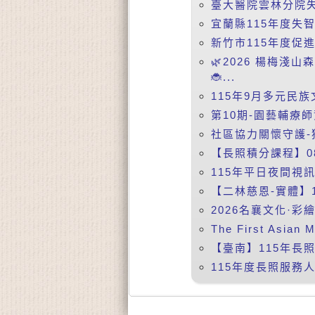
臺大醫院雲林分院失智症
宜蘭縣115年度失
新竹市115年度促
🌿2026 楊梅淺
🐞...
115年9月多元民族
第10期-園藝輔療師
社區協力關懷守護-
【長照積分課程】08
115年平日夜間視訊課
【二林慈恩-實體】
2026名襄文化·彩
The First Asian
【臺南】115年長照
115年度長照服務人