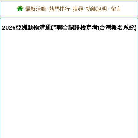
最新活動
熱門排行
搜尋
功能說明
留言
·
·
·
·
2026亞洲動物溝通師聯合認證檢定考(台灣報名系統)