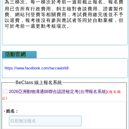
為三梯次。
每一
梯次於
考前一週前截止
報名。
報名費
用已含所有行政費用、飼主核對會談費用、證書製作
費、網站刊登費等相關費用，考試費用繳完後並不予
以退費，報考後沒有參與應試者等同於自動棄權，但
可於考前一週更動考核場次。
活動官網
https://www.facebook.com/taccaworld/
BeClass 線上報名系統
2026亞洲動物溝通師聯合認證檢定考(台灣報名系統)
(報名截
止)
姓名：
*