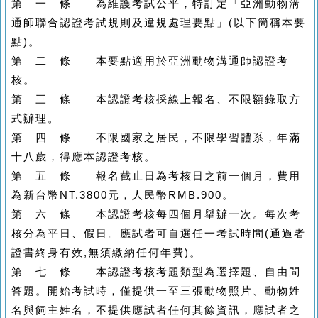
第 一 條
為維護考試公平，特訂定「亞洲動物溝
通師聯合認證考試規則及違規處理要點」(以下簡稱本要
點)。
第 二 條 本要點適用於亞洲動物溝通師認證考
核。
第 三 條 本認證考核採線上報名、不限額錄取方
式辦理。
第 四 條 不限國家之居民，不限學習體系，年滿
十八歲，得應本認證考核。
第 五 條 報名截止日為考核日之前一個月，費用
為新台幣NT.3800元，人民幣RMB.900。
第 六 條 本認證考核每四個月舉辦一次。每次考
核分為平日、假日。應試者可自選任一考試時間(通過者
證書終身有效,無須繳納任何年費)。
第 七 條 本認證考核考題類型為選擇題、自由問
答題。開始考試時，僅提供一至三張動物照片、動物姓
名與飼主姓名，不提供應試者任何其餘資訊，應試者之