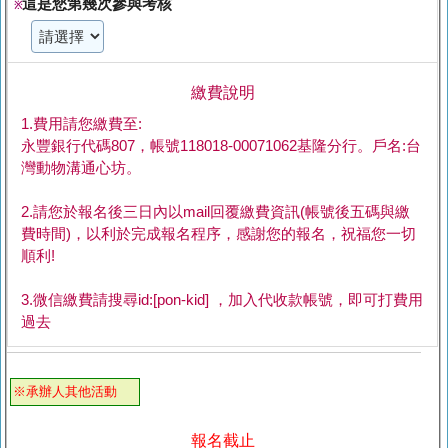
這是您第幾次參與考核
※
繳費說明
1.費用請您繳費至:
永豐銀行代碼807，帳號118018-00071062基隆分行。戶名:台
灣動物溝通心坊。
2.請您於報名後三日內以mail回覆繳費資訊(帳號後五碼與繳
費時間)，以利於完成報名程序，感謝您的報名，祝福您一切
順利!
3.微信繳費請搜尋id:[pon-kid] ，加入代收款帳號，即可打費用
過去
※承辦人其他活動
報名截止