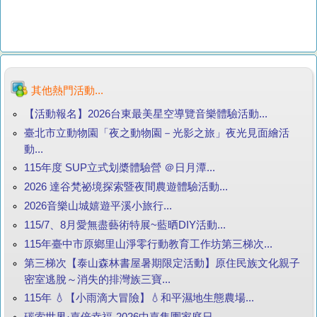
其他熱門活動...
【活動報名】2026台東最美星空導覽音樂體驗活動...
臺北市立動物園「夜之動物園－光影之旅」夜光見面繪活
動...
115年度 SUP立式划槳體驗營 ＠日月潭...
2026 達谷梵祕境探索暨夜間農遊體驗活動...
2026音樂山城嬉遊平溪小旅行...
115/7、8月愛無盡藝術特展~藍晒DIY活動...
115年臺中市原鄉里山淨零行動教育工作坊第三梯次...
第三梯次【泰山森林書屋暑期限定活動】原住民族文化親子
密室逃脫～消失的排灣族三寶...
115年 💧【小雨滴大冒險】💧和平濕地生態農場...
碳索世界·嘉倍幸福-2026中嘉集團家庭日...