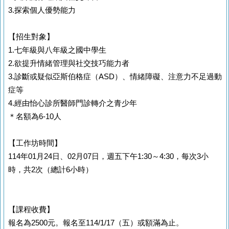
3.探索個人優勢能力
【招生對象】
1.七年級與八年級之國中學生
2.欲提升情緒管理與社交技巧能力者
3.診斷或疑似亞斯伯格症（ASD）、情緒障礙、注意力不足過動
症等
4.經由怡心診所醫師門診轉介之青少年
＊名額為6-10人
【工作坊時間】
114年01月24日、02月07日，週五下午1:30～4:30，每次3小
時，共2次（總計6小時）
【課程收費】
報名為2500元。報名至114/1/17（五）或額滿為止。