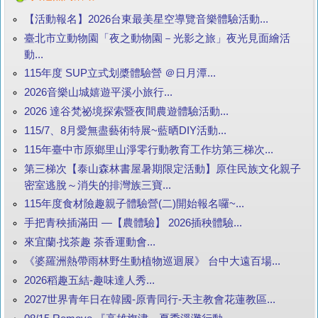
【活動報名】2026台東最美星空導覽音樂體驗活動...
臺北市立動物園「夜之動物園－光影之旅」夜光見面繪活
動...
115年度 SUP立式划槳體驗營 ＠日月潭...
2026音樂山城嬉遊平溪小旅行...
2026 達谷梵祕境探索暨夜間農遊體驗活動...
115/7、8月愛無盡藝術特展~藍晒DIY活動...
115年臺中市原鄉里山淨零行動教育工作坊第三梯次...
第三梯次【泰山森林書屋暑期限定活動】原住民族文化親子
密室逃脫～消失的排灣族三寶...
115年度食材險趣親子體驗營(二)開始報名囉~...
手把青秧插滿田 —【農體驗】 2026插秧體驗...
來宜蘭‧找茶趣 茶香運動會...
《婆羅洲熱帶雨林野生動植物巡迴展》 台中大遠百場...
2026稻趣五結-趣味達人秀...
2027世界青年日在韓國-原青同行-天主教會花蓮教區...