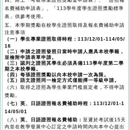
四、附上「考取專業證照獎勵金申請表」、「證照報
名費補助申請表」、「113學年度學生證照獎勵標準
表」供參考使用。
五、本學期獎勵在校學生
證照取得及報名費補助
申請
注意事項
（
一）學
生專業
證照取得時程：113/12/01-114/05/
16
（二）
申請之證照發照日當時申請人應具本校學籍，
並檢附申請表單申請。
（三）
認列之證照其學生必須具備113學年度第二學
期之本校學籍。
（四）每張證照獎勵以向本校申請一次為限。
（五）語文證照同一檢定方式僅能擇一等級申請
。
（六）
取得之證照為學生畢業門檻規定者，不得申請
獎勵。
（七）英、日語證照報名費補助時程：
113/12/01-1
14/05/01
（八）
英、日語證照報名費補助：
至遲於考試後
15
天
內
並在教學發展中心訂定之申請時間內向本中心提出