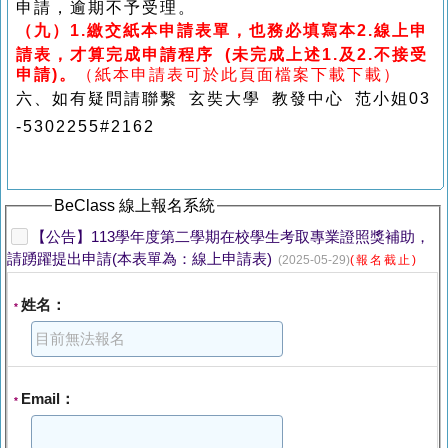
申請，逾期不予受理。
（九
）
1.
繳交紙本申請表單，也務必填寫本
2.
線上申
請表，才算完成申請程序
(
未完成上述
1.
及
2.
不接受
申請
)
。
（紙本申請表可於此頁面檔案下載下載）
六、如有疑問請聯繫 玄奘大學 教發中心 范小姐03
-5302255#2162
BeClass 線上報名系統
【公告】113學年度第二學期在校學生考取專業證照獎補助，
請踴躍提出申請(本表單為：線上申請表)
(2025-05-29)
(報名截止)
姓名：
*
Email：
*