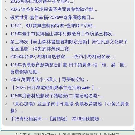
2026音樂山城嬉遊平溪小旅行...
2026 達谷梵祕境探索暨夜間農遊體驗活動...
碳索世界·嘉倍幸福-2026中嘉集團家庭日...
115/7、8月愛無盡藝術特展~藍晒DIY活動...
115年臺中市原鄉里山淨零行動教育工作坊第三梯次...
第三梯次【泰山森林書屋暑期限定活動】原住民族文化親子
密室逃脫～消失的排灣族三寶...
2026年台東小野柳自然教室——夜訪小野柳報名表...
115年食農教育創新整合計畫-田中鎮農會-福「桂」滿「圓」
食農體驗活動...
2026 萬國通路小小職人｜尋夢航空站...
【 2026 日月潭電動船夏季主題活動🛥️💫 】...
115年度食材險趣親子體驗營(二)開始報名囉~...
《真心加場》荳荳多肉手作農場-食農教育體驗《小黃瓜農食
趣》...
手把青秧插滿田 —【農體驗】 2026插秧體驗...