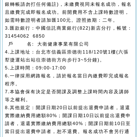
銀轉帳請勿打任何備註)，未繳費視同未報名成功，報名
且繳費完成即報名成功。前開費用不含上課時數證明，
如需時數證明者請加匯100元。證照效期：二年。
3.匯款銀行：中國信託商業銀行(822)新店分行，帳號：
31454062 6850
戶 名: 大衛健康事業有限公司
4.上課地址：台北市信義區崇德街118/120號1樓(六張
犁捷運站出站往崇德街方向步行3~5分鐘)。
5.上課時間：09:00-17:00
6.一律採用網路報名，請於報名當日內繳費即完成報名
程序。
7.本協會保有決定是否開課及調整上課時間內容及講師
等之權利。
8.其他規定：開課日期20日以前提出退費申請者，退還
實際繳納費用總額80%；開課日期10日以前提出退費申
請者，退還實際繳納費用總額40%；開課日期前10日至
當日提出退費申請者，恕不退費。報名成功不會另行通