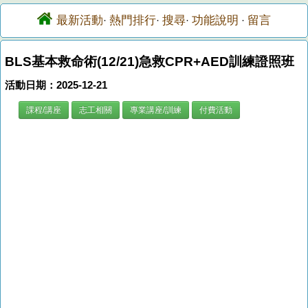
最新活動
熱門排行
搜尋
功能說明
留言
·
·
·
·
BLS基本救命術(12/21)急救CPR+AED訓練證照班
活動日期：2025-12-21
課程/講座
志工相關
專業講座/訓練
付費活動