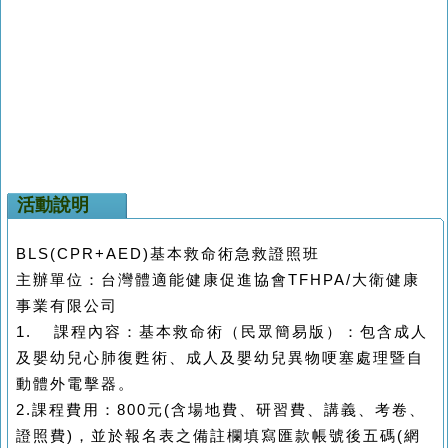
活動說明
BLS(CPR+AED)基本救命術急救證照班
主辦單位：台灣體適能健康促進協會TFHPA/大衛健康
事業有限公司
1. 課程內容：基本救命術（民眾簡易版）：包含成人
及嬰幼兒心肺復甦術、成人及嬰幼兒異物哽塞處理暨自
動體外電擊器。
2.課程費用：800元(含場地費、研習費、講義、考卷、
證照費)，並於報名表之備註欄填寫匯款帳號後五碼(網