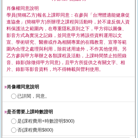
肖像權同意說明
學員(簡稱乙方)報名上課即同意：在參與「台灣體適能健康促
進協會」(簡稱甲方)所辦理之課程與活動時，於不違反個人資
料保護法之範圍內，在尊重隱私原則之下，甲方得以圖像、
影音方式為實況之記錄，並同意甲方將該些資料運用以文
宣、學術研究、醫療或作為相關專業的在職教育、宣導等範
圍內合理之處理與利用，除前述用途外，不作其他使用。另
乙方參與甲方舉辦之各類課程及活動，上課時間禁止拍照錄
音、錄影(除徵得甲方同意)，且甲方所提供之有關文字、相
片、錄影等影音資料，均不得轉載與營利使用。
肖像權同意說明
※
已詳閱，同意。
是否需要上課時數證明
※
是(課程費用+時數證明$900)
否(課程費用$800)