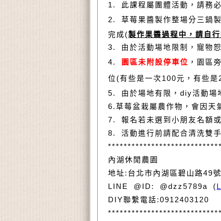
1.
此課程屬團體活動，請務必
2.
草莓果醬製作整場分三鍋製
完成(
製作果醬過程中，請自行
3.
由於活動場地限制，寵物
4.
園區未附設停車位
，園區
位(有些是一次100元，有些是
5.
由於場地有限，diy活動
6.草莓盆栽屬農作物，會因
7.
報名若未選到小朋友名額
8. 活動進行前請配合清洗雙
****************************
內湖休閒農園
地址:台北市內湖區碧山路49
LINE @ID: @dzz5789a (
DIY
聯繫電話:0912403120
****************************