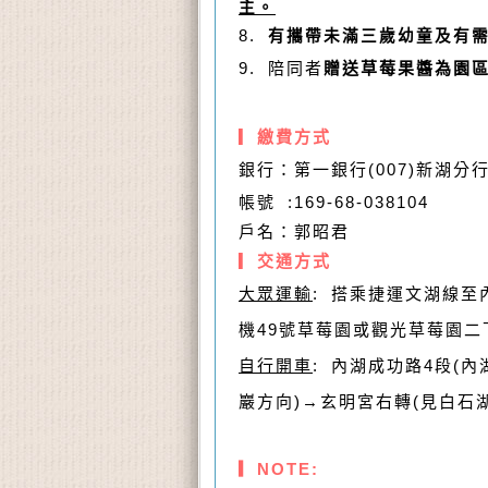
主。
8.
有攜帶未滿三歲幼童
及有
陪同者
贈送草莓果醬為園
9.
▎
繳費方式
銀行：
第一銀行(007)新湖分
帳號 :169-68-038104
戶名：郭昭君
▎
交通方式
大眾運輸
: 搭乘捷運文湖線至
機49號草莓園或觀光草莓園
自行開車
: 內湖成功路4段(內
巖方向)→玄明宮右轉(見白石
▎NOTE: