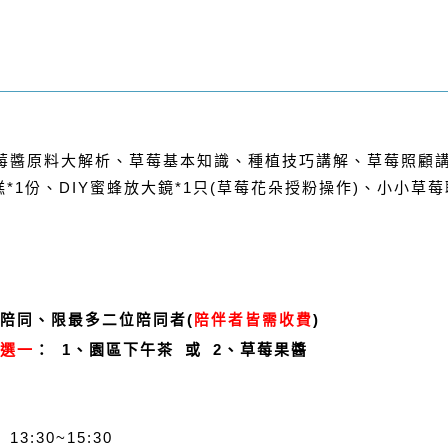
莓醬原料大解析、草莓基本知識、種植技巧講解、草莓照顧講解)
糕*1份、DIY蜜蜂放大鏡*1只(草莓花朵授粉操作)、小小草莓
陪同、限最多二位陪同者(
陪伴者皆需收費
)
選一
： 1、園區下午茶 或 2、草莓果醬
13:30~15:30