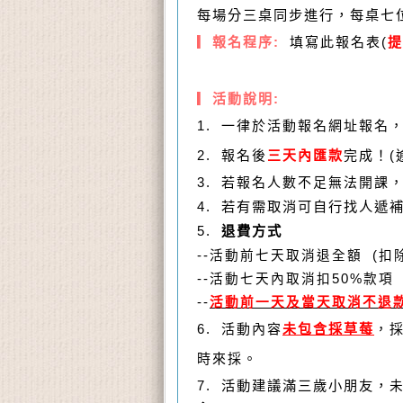
每場分三桌同步進行，每桌七
▎
報名程序:
填寫此報名表(
提
▎
活動說明:
1. 一律於活動報名網址報名
2. 報名後
三天內匯款
完成！(
3.
若報名人數不足無法開課，
4.
若有需取消可自行找人遞
5.
退費方式
--
活動前七天取消退全額
(
扣
--
活動七天內取消扣
50%
款項
--
活動前一天及當天取消不退
6. 活動內容
未包含採草莓
，
時來採。
7.
活動建議滿三歲小朋友，