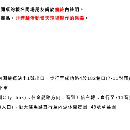
需同桌的報名同場朋友
請於
備註
內註明。
區產品
，
非體驗活動當天現場製作的果醬
。
行
內湖捷運站出1號出口→步行至成功路4段182巷口(7-11對
二下車
湖City link)→往金龍路方向→看到五信右轉→直行至71
湖入口)→沿大條馬路直行至內湖休閒農園 49號草莓園