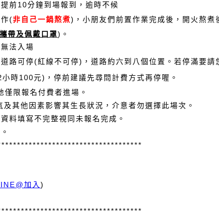
提前10分鐘到場報到，逾時不候
作(
非自己一鍋熬煮
)，小朋友們前置作業完成後，開火熬煮
攜帶及佩戴口罩
)
。
恕無法入場
旁道路可停(紅線不可停)，道路約六到八個位置。若停滿要請
2小時100元)，停前建議先尋問計費方式再停喔。
場地僅限報名付費者進場。
天氣及其他因素影響其生長狀況，介意者勿選擇此場次。
或資料填寫不完整視同未報名完成。
手
。
*************************************
號
LINE@加入
)
*************************************