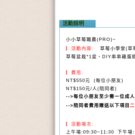
活動說明
小小草莓職農(PRO)~
▎
活動內容
:
草莓小學堂(草
草莓盆栽*1盆、DIY串串雞蛋
▎
費用:
NT$550
元 (每位小朋友)
NT$150
元/人(陪同者)
-->
每位小朋友至少需一位成人
-->陪同者費用贈送以下項目
二
▎
活動場次:
上午場:09:30~11:30 下午場: 