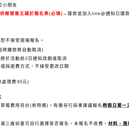
位小朋友
供帳號後五碼於報名表(必填)
→匯款並加入
line@
通知已匯款
，恕不接受現場報名。
逾時繳款將自動取消)
將於活動前2日通知改期或取消
補或採退費方式，不接受更改日期
除處理費
30
元
)
款
採草莓費用另計(依時價)。有需另行採果建議報名
例假日第一
未滿三歲幼童可自行選擇是否報名，未報名不收費。
材料、服