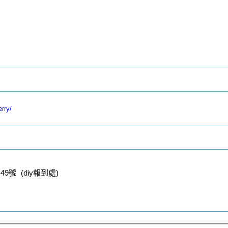
rry/
號 (diy報到處)