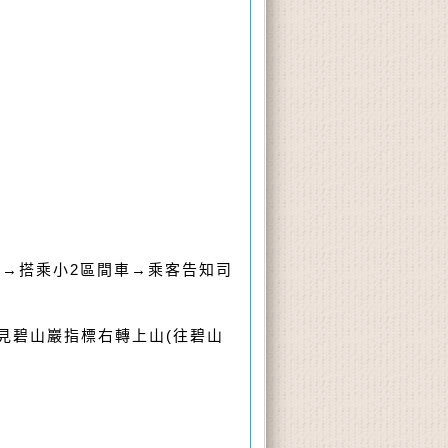
面)→搭乘小2區間車→乘客告知司
1看見碧山巖指標右轉上山(往碧山