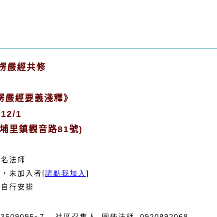
楞嚴經共修
楞嚴經要義淺釋》
12/1
埔里鎮觀音路81號)
十名法師
員，未加入者
[
]
請點我加入
需自行安排
03-3509095~7 社區召集人 圓依法師 0920892068