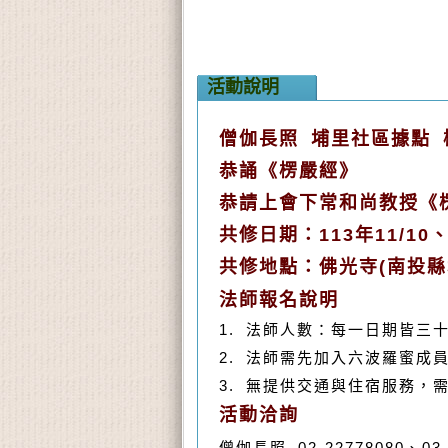
活動說明
僧伽長照 埔里社區據點 
恭誦《楞嚴經》
恭請上會下常和尚教授《
共修日期：113年11/10、
共修地點：
佛光寺(南投縣
法師報名說明
1.
法師人數：每一日期皆三
2.
法師需先加入六波羅蜜成
3. 無提供交通與住宿服務，
活動洽詢
02-22778080、
僧伽長照