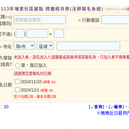
-113年埔里社區據點 楞嚴經共修(法師報名系統)
(2024-11-10)
(
釋○○)
行動電話
※
戒牒同)
(
)
可不填)
#
地址
※
未加入者，請先加入六波羅蜜成員後再填寫報名表，已加入者不需重
入僧伽
成員?
是，我已加入
請選擇您要報名的日期
2024/11/10
(總量 30)
名日期
2024/12/1
(總量 30)
至少勾選1項、最多勾選2項
：20
[
查詢]、[
編修]、
※瞧瞧近日最熱