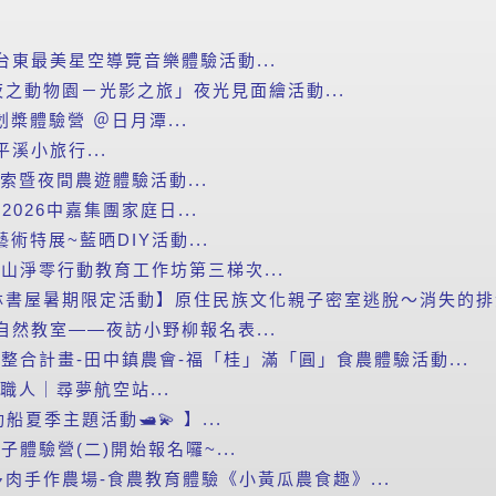
台東最美星空導覽音樂體驗活動...
之動物園－光影之旅」夜光見面繪活動...
划槳體驗營 ＠日月潭...
平溪小旅行...
探索暨夜間農遊體驗活動...
2026中嘉集團家庭日...
藝術特展~藍晒DIY活動...
里山淨零行動教育工作坊第三梯次...
書屋暑期限定活動】原住民族文化親子密室逃脫～消失的排灣
自然教室——夜訪小野柳報名表...
新整合計畫-田中鎮農會-福「桂」滿「圓」食農體驗活動...
小職人｜尋夢航空站...
船夏季主題活動🛥️💫 】...
子體驗營(二)開始報名囉~...
肉手作農場-食農教育體驗《小黃瓜農食趣》...