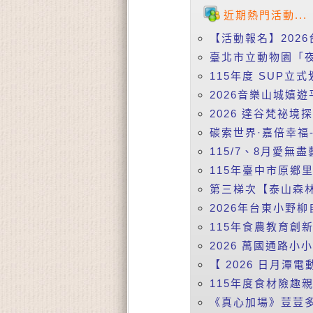
近期熱門活動...
【活動報名】2026
臺北市立動物園「夜
115年度 SUP立式
2026音樂山城嬉遊
2026 達谷梵祕境
碳索世界·嘉倍幸福-
115/7、8月愛無盡
115年臺中市原鄉
第三梯次【泰山森林
2026年台東小野柳
115年食農教育創
2026 萬國通路小
【 2026 日月潭電動
115年度食材險趣親
《真心加場》荳荳多