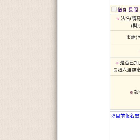
僧伽長照
法名(請寫
※
(與
市話(
是否已加
※
長照六波羅蜜
報
※
※目前報名數