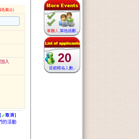
報名截止)
20
覆加入
[
取消]
門的活動