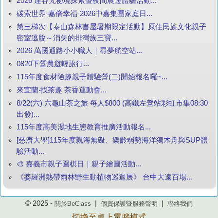
2026 達谷梵祕境探索暨夜間農遊體驗活動...
碳索世界·嘉倍幸福-2026中嘉集團家庭日...
第三梯次【泰山森林書屋暑期限定活動】原住民族文化親子
密室逃脫～消失的排灣族三寶...
2026 萬國通路小小職人｜尋夢航空站...
0820下營農遊輕旅行...
115年度食材險趣親子體驗營(二)開始報名囉~...
來宜蘭‧找茶趣 茶香運動會...
8/22(六) 六龜山茶之旅 每人$800 (高鐵左營站彩虹市集08:30
出發)...
115年度高美濕地生態教育推廣活動報名...
[慈濟大學]115年度親海無礙、樂齡弱勢海洋獨木舟與SUP體
驗活動...
🎨 嘉義市親子圍棋日｜親子繪圖活動...
《婆羅洲熱帶雨林野生動植物巡迴展》 台中大遠百場...
© 2025 -
|
|
關於BeClass
個資保護暨服務聲明
聯絡我們
切換至桌上電腦模式