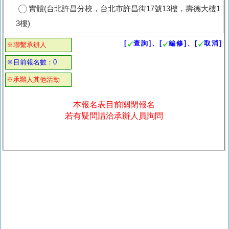
實體(台北許昌分校，台北市許昌街17號13樓，壽德大樓1
3樓)
[
查詢]、[
編修]、[
取消]
※聯繫承辦人
※目前報名數：0
※承辦人其他活動
本報名表目前關閉報名
若有疑問請洽承辦人員詢問