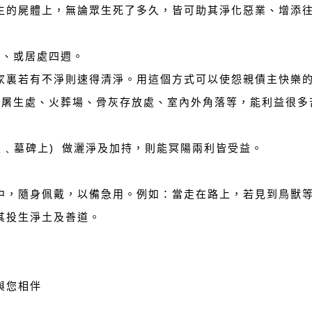
生的屍體上，無論眾生死了多久，皆可助其淨化惡業、增添
角、或居處四週。
家裏若有不淨則速得清淨。用這個方式可以使怨親債主快樂
市場屠生處、火葬場、骨灰存放處、室內外角落等，能利益很多
墓土﹑墓碑上) 做灑淨及加持，則能冥陽兩利皆受益。
中，隨身佩戴，以備急用。例如：當走在路上，若見到鳥獸
其投生淨土及善道。
與您相伴