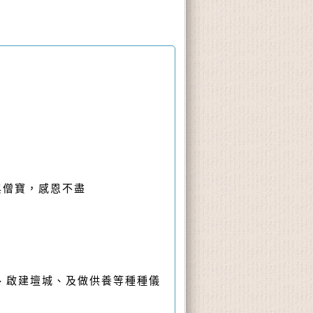
與僧寶，感恩不盡
、啟建壇城、及做供養等種種儀