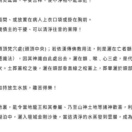
消災延壽、平安吉祥、使不淨物不能靠近！
眉間、或放置在病人上衣口袋或掛在胸前。
親債主的干擾、可以清淨往昔的業障！
頭頂梵穴處(頭頂中央)；若依漢傳佛教用法，則是灑在亡者
遷識法），因其神識由此處出去。灑在額﹑喉﹑心三處，是
次。土葬蓋棺之後，灑在頭部垂直線之棺蓋上，葬畢灑於頭
加持放生水族，離苦得樂！
地裏，能令當地龍王和其眷屬、乃至山神土地等諸神歡喜，利益
湖泊中，灑入壇城金剛沙後，當這清淨的水蒸發到雲層，成