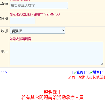
末五碼
如無法選取日期，請填YYYY/MM/DD
款日期
收據
※
如需收據請填寫
地址
：15
[
查詢]、[
編修]、
※同一承辦人員其他活
報名截止
若有其它問題請洽活動承辦人員