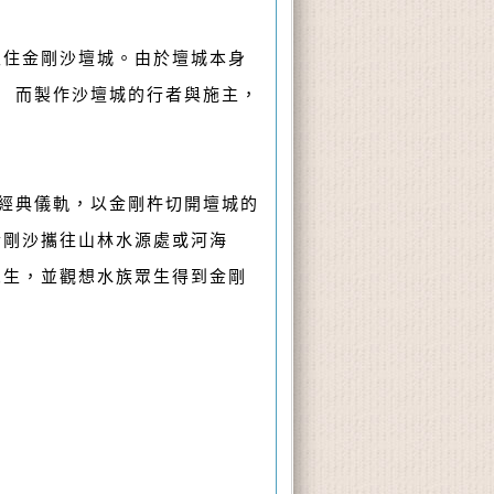
入住金剛沙壇城。由於壇城本身
 而製作沙壇城的行者與施主，
經典儀軌，以金剛杵切開壇城的
金剛沙攜往山林水源處或河海
眾生，並觀想水族眾生得到金剛