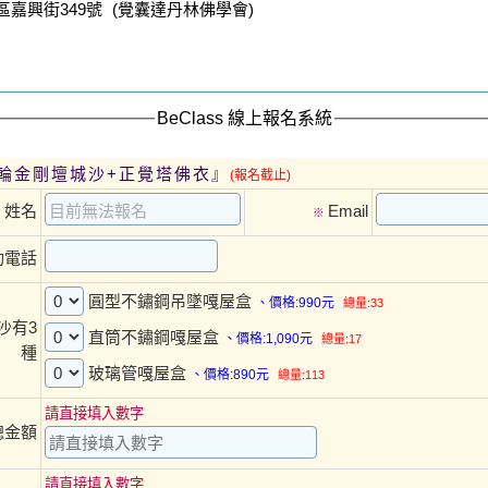
區嘉興街349號 (覺囊達丹林佛學會)
BeClass 線上報名系統
輪金剛壇城沙+正覺塔佛衣』
(報名截止)
姓名
Email
※
※
動電話
圓型不鏽鋼吊墜嘎屋盒
、價格:990元
總量:33
沙有3
直筒不鏽鋼嘎屋盒
、價格:1,090元
總量:17
種
玻璃管嘎屋盒
、價格:890元
總量:113
請直接填入數字
總金額
請直接填入數字