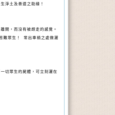
往生淨土及善道之助緣！
的離開，而沒有被趕走的感覺。
苦難眾生！ 常出車禍之處做灑
等一切眾生的屍體，可立刻灑在