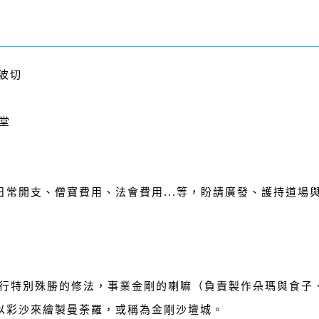
波切
堂
常開支、僧寶費用、法會費用...等，盼請廣發、護持道場
上舉行特別殊勝的修法，事業金剛的喇嘛（負責製作朵瑪與食子
以彩沙來繪製曼荼羅，或稱為金剛沙壇城。