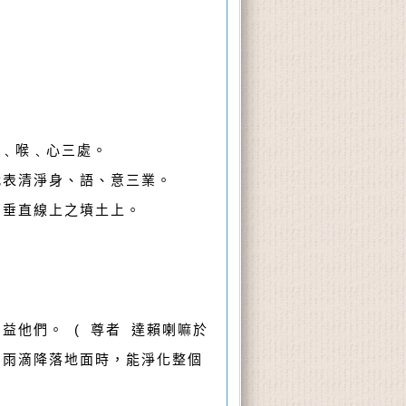
額﹑喉﹑心三處。
代表清淨身、語、意三業。
部垂直線上之墳土上。
他們。 ( 尊者 達賴喇嘛於
為雨滴降落地面時，能淨化整個