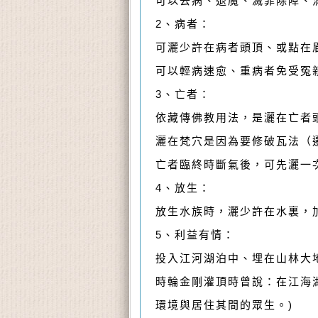
可以去病、退魔、滅罪除障、
2、病者：
可灑少許在病者頭頂、或點在
可以輕病速愈、重病者免受冤
3、亡者：
依藏傳佛教用法，是灑在亡者
灑在梵穴是因為要修破瓦法（
亡者臨終時斷氣後，可先灑一
4、放生：
放生水族時，灑少許在水裏，
5、利益有情：
投入江河湖泊中、埋在山林大
時輪金剛灌頂時曾說：在江海
環境與居住其間的眾生。)