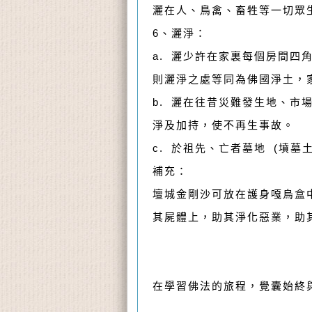
灑在人、鳥禽、畜牲等一切眾
6、灑淨：
a. 灑少許在家裏每個房間四
則灑淨之處等同為佛國淨土，
b. 灑在往昔災難發生地、
淨及加持，使不再生事故。
c. 於祖先、亡者墓地 (墳
補充：
壇城金剛沙可放在護身嘎烏盒
其屍體上，助其淨化惡業，助
在學習佛法的旅程，覺囊始終