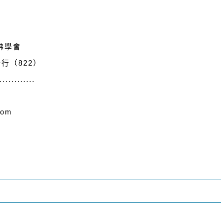
佛學會
行（822）
............
com