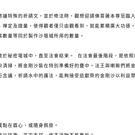
持誦特殊的祈請文，並於修法時，觀想迎請佛菩薩本尊蒞臨
、禪定及證量，使得觀者僅只由觀看到，就能累積廣大功德。
其數量等同於製作沙壇城所用的數量。
放於秘密壇城中，直至法會結束。 在法會最後階段，是依照
央清掃，將金剛沙裝在特別準備好的甕中。法王與喇嘛們將
行念誦，祈請水中的護法，能夠接受這獻祭的金剛沙以利益
或點在眉心、或隨身佩掛。