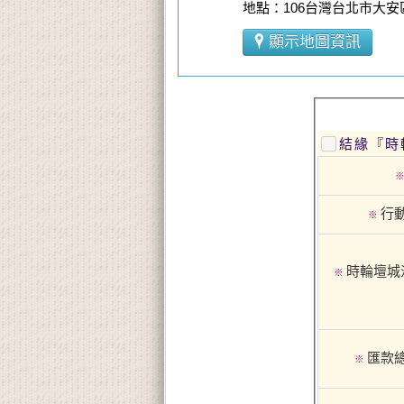
地點：106台灣台北市大安
顯示地圖資訊
結緣『時
行
※
時輪壇城
※
匯款
※