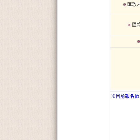
匯款
※
匯
※
※目前報名數