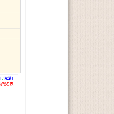
[
取消]
動報名表