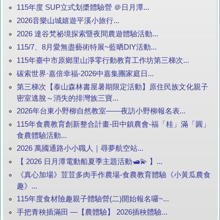
115年度 SUP立式划槳體驗營 ＠日月潭...
2026音樂山城嬉遊平溪小旅行...
2026 達谷梵祕境探索暨夜間農遊體驗活動...
115/7、8月愛無盡藝術特展~藍晒DIY活動...
115年臺中市原鄉里山淨零行動教育工作坊第三梯次...
碳索世界·嘉倍幸福-2026中嘉集團家庭日...
第三梯次【泰山森林書屋暑期限定活動】原住民族文化親子
密室逃脫～消失的排灣族三寶...
2026年台東小野柳自然教室——夜訪小野柳報名表...
115年食農教育創新整合計畫-田中鎮農會-福「桂」滿「圓」
食農體驗活動...
2026 萬國通路小小職人｜尋夢航空站...
【 2026 日月潭電動船夏季主題活動🛥️💫 】...
《真心加場》荳荳多肉手作農場-食農教育體驗《小黃瓜農食
趣》...
115年度食材險趣親子體驗營(二)開始報名囉~...
手把青秧插滿田 —【農體驗】 2026插秧體驗...