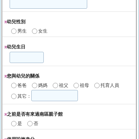
幼兒性別
※
男生
女生
幼兒生日
※
您與幼兒的關係
※
爸爸
媽媽
祖父
祖母
托育人員
其它：
之前是否有來過南區親子館
※
是
否