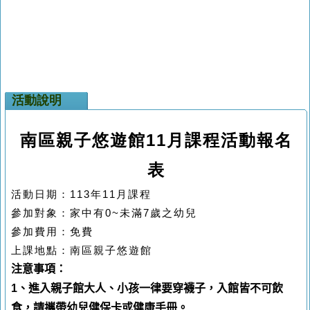
活動說明
南區親子悠遊館11月課程活動報名
表
活動日期：
113
年11
月課程
參加對象：家中有
0~
未滿7
歲之幼兒
參加費用：免費
上課地點：
南區親子悠遊館
注意事項：
1
、進入親子館大人、小孩一律要穿襪子，入館皆不可飲
食，請攜帶幼兒健保卡或健康手冊。