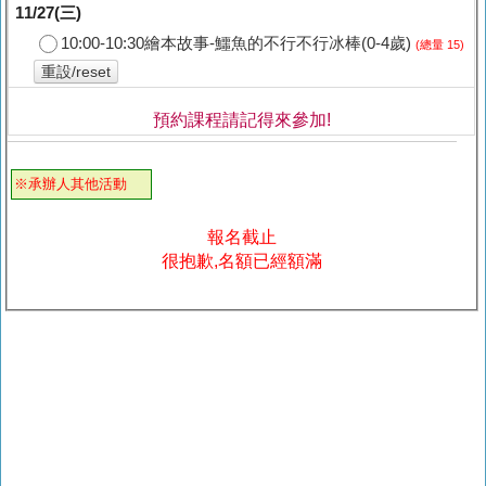
11/27(三)
10:00-10:30繪本故事-鱷魚的不行不行冰棒(0-4歲)
(總量 15)
重設/reset
預約課程請記得來參加!
※承辦人其他活動
報名截止
很抱歉,名額已經額滿