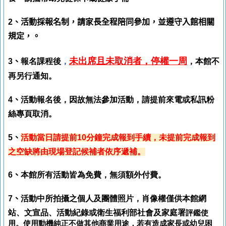
2、活動採報名制，請家長全程陪同參加，並遵守入館相關
規定，。
未出席且未取消者
，停權一周
3
、
報名課程後
，
，本館不
再另行通知。
4
、
活動報名後，因故無法參加活動，請提前來電或私訊粉
絲專頁取消。
5
、
活動當日請提前
10
分鐘完成報到手續，未提前完成報到
之空缺將由現場登記候補者依序遞補。
6、
本館所有活動皆為免費，無須額外付費。
7、
活動中所拍攝之個人及團體照片，肖像權僅供本館網
站、文宣品、活動紀錄或衛生福利部社會及家庭署
評鑑使
用。使用動機純正不做其他商業用途，若有造成家長或幼兒困