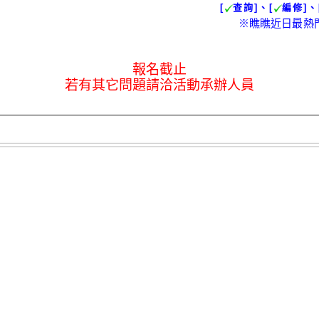
[
查詢]、[
編修]、
※瞧瞧近日最熱
報名截止
若有其它問題請洽活動承辦人員