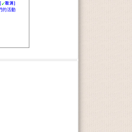
[
取消]
門的活動