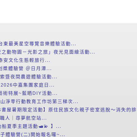
台東最美星空導覽音樂體驗活動...
之動物園－光影之旅」夜光見面繪活動...
泰安文化生態輕旅行...
划槳體驗營 ＠日月潭...
探索暨夜間農遊體驗活動...
2026中嘉集團家庭日...
藝術特展~藍晒DIY活動...
里山淨零行動教育工作坊第三梯次...
書屋暑期限定活動】原住民族文化親子密室逃脫～消失的排灣
小職人｜尋夢航空站...
船夏季主題活動🛥️💫 】...
子體驗營(二)開始報名囉~...