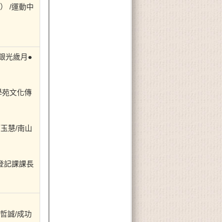
） /運動中
銀光歲月●
學苑文化傳
簡玉慧/南山
所登記課課長
哲誠/成功