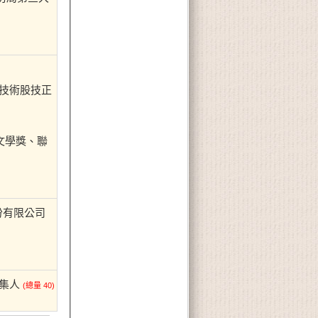
組技術股技正
報文學獎、聯
份有限公司
召集人
(總量 40)