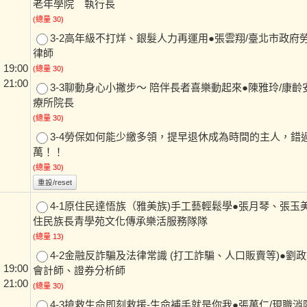
老年學院 執行長
(總量 30)
3-2高年級不打烊、銀髮人力再運用●張雲翔/臺北市政府
律師
19:00
(總量 30)
 21:00
3-3聊動身心小撇步～ 陪伴長者喜樂動起來●陳雅玲/康
療所院長
(總量 30)
3-4勞保如何能少繳多領，提早退休成為時間的主人，錯過
萬！！
(總量 30)
重設/reset
4-1原住民達悟族（雅美族)手工藝輕鬆學●張月琴、張玉
住民族長青學苑文化傳承樂活服務隊隊
(總量 13)
4-2金融反詐騙及法律常識 (打工詐騙、人口販賣等)●劉政
19:00
會計師、證券分析師
 21:00
(總量 30)
4-3搶救生命即刻救援-生命補手就是你我●張萬仁/現職