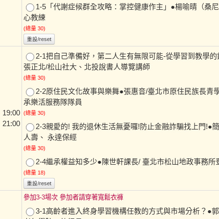
1-5「代謝症候群全攻略：掌控健康作主」●楊喻晴（桑尼
心教練
(總量 30)
重設/reset
2-1把自己準備好，第二人生有無限可能-從學習到教學的
張正北/松山社大、北投說書人導覽講師
(總量 30)
2-2原住民文化故事與樂舞●張惠音/臺北市原住民族長青
承樂活服務隊隊員
19:00
(總量 30)
 21:00
2-3親愛的! 我的退休生活無憂囉!防止金融詐騙找上門!●
人壽、 永達保經
(總量 30)
2-4繼承權益知多少●陳世軒課長/ 臺北市松山地政事務
(總量 18)
重設/reset
參加3-3場次 參加者請穿著寬鬆衣褲
3-1高齡者進入終身學習機構任教的方式與市場分析？●郭