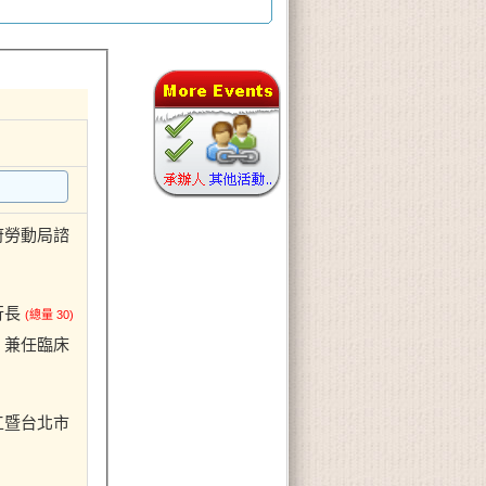
府勞動局諮
行長
(總量 30)
、兼任臨床
工暨台北市