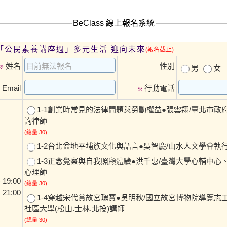
BeClass 線上報名系統
2期「公民素養講座週」多元生活 迎向未來
(報名截止)
姓名
性別
※
男
女
Email
行動電話
※
1-1創業時常見的法律問題與勞動權益●張雲翔/臺北市政
詢律師
(總量 30)
1-2台北盆地平埔族文化與語言●吳智慶/山水人文學會執
1-3正念覺察與自我照顧體驗●洪千惠/臺灣大學心輔中心
心理師
19:00
(總量 30)
 21:00
1-4穿越宋代賞故宮瑰寶●吳明秋/國立故宮博物院導覽志
社區大學(松山.士林.北投)講師
(總量 30)