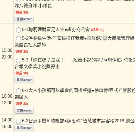
隊八德分隊 小隊長
(總量 30)
重設/reset
5-1聰明理財富足人生●證劵商公會
(總量 30)
5-2淨零綠生活-居家綠植任我栽●梁群健/ 臺大農場管理
兼股長社大講師
19:00
(總量 30)
 21:00
5-3「你在嗎？是我！」 --短篇小說的魅力●施伊粧/ 時
合報文學獎小說獎得主
(總量 30)
重設/reset
6-1大人小孩都可以學會的圍棋桌遊●徐煊博/程式老爹股
10:00
創辦人
 12:00
(總量 30)
重設/reset
14:00
6-2智慧手機AI體驗課●陳思翰/ 智慧城市黑客松2018 總
 16:00
重設/reset