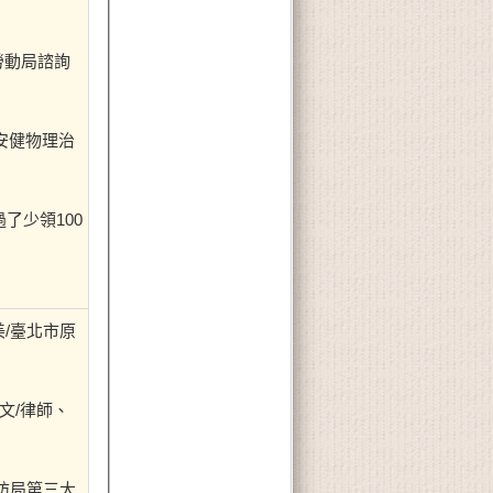
勞動局諮詢
齡安健物理治
了少領100
美/臺北市原
文/律師、
消防局第三大