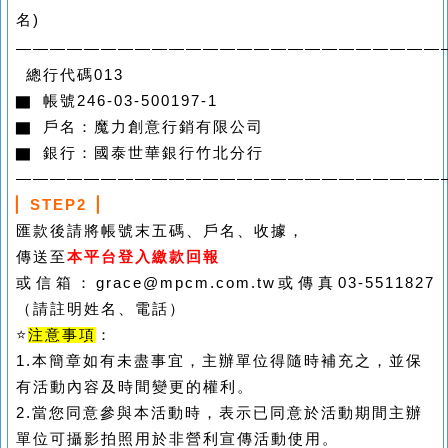
名)
—————————————————————————
總行代碼013
▇
帳號246-03-500197-1
▇
戶名：魔力創意行銷有限公司
▇
銀行：國泰世華銀行竹北分行
—————————————————————————
▏
STEP2
▏
匯款後請將帳號末五碼、戶名、收據，
傳送至
本平台登入繳款回報
或信箱：grace@mpcm.com.tw或傳真03-5511827
（請註明姓名、電話）
⭐
注意事項
：
1.本簡章如有未盡事宜，主辦單位得隨時補充之，並保
有活動內容及時間變更的權利。
2.當您同意參與本活動時，表示已同意於活動期間主辦
單位可攝影拍照用於非營利宣傳活動使用。