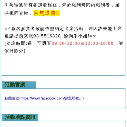
3.為維護所有參加者權益，未於報到時間內報到者，逾
且無退費!!
時視同棄權，
⭐⭐
報名參賽者敬請依照約定出席活動，若因故未能出席
還請提前來電03-5516828 洽詢朱小姐!
⭐⭐
(
洽詢時間:週一至週五
09:30-12:00
＆
13:30-18:00
，例
假日除外)
活動官網
點此連結(https://www.facebook.com/p/北埔鄉...)
活動地點資訊