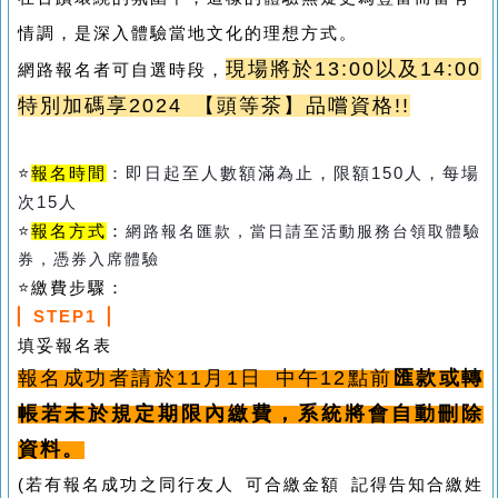
情調，是深入體驗當地文化的理想方式。
現場將於13:00以及14:00
網路報名者可自選時段，
特別加碼享2024 【頭等茶】品嚐資格!!
⭐
報名時間
：即日起至人數額滿為止，限額150人，每場
次15人
⭐
報名方式
：
網路報名匯款，當日請至活動服務台領取體驗
券，憑券入席體驗
⭐
繳費步驟
：
▏
STEP1
▏
填妥報名表
報名成功者請於11月1日 中午12點前
匯款或轉
帳若未於規定期限內繳費，系統將會自動刪除
資料。
(
若有報名成功之同行友人
可合繳金額 記得告知合繳姓