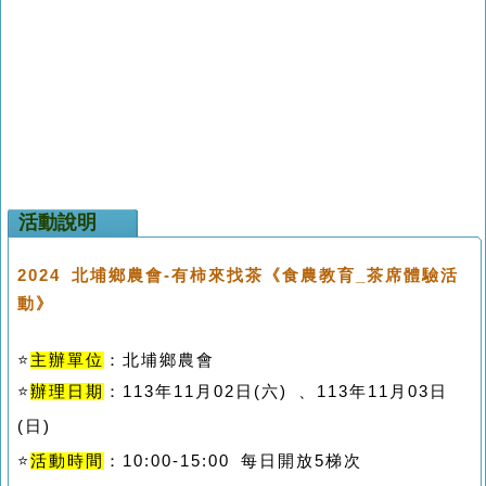
活動說明
2024 北埔鄉農會-有柿來找茶
《食農教育_茶席體驗活
動》
⭐
主辦單位
：北埔鄉農會
⭐
辦理日期
：113年11月02日(六) 、
113年11月03日
(日)
⭐
活動時間
：10:00-15:00 每日開放5梯次