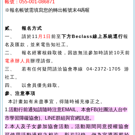
帳號：055-001-086871
※報名帳號需填寫您的轉出帳號末4碼喔
貳、
報名方式
一、
請於11
月1
日
前至
下方
Beclass
線上系統逕行
報
名及匯款，並來電告知社工。
二、
報名經審核錄取後，因故無法參加時請於10天前
電承辦人員
辦理請假。
三、
若有任何疑問請洽協會專線
04-2372-1705
游
社工。
四、 以會員優先錄取。
參、注意事項
本計畫如有未盡事宜，得隨時補充修正之。
1.
活動行前通知請隨時注意EMAIL、本會
FB(社團法人台中
市學習障礙協會
)
、
LINE
群組與官網訊息。
2.
本
人及子女參加協會活動，活動期間同意授權協會
可使用活動過程之相片、影片記錄，做為宣導而載於