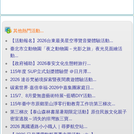
其他熱門活動...
【活動報名】2026台東最美星空導覽音樂體驗活動...
臺北市立動物園「夜之動物園－光影之旅」夜光見面繪活
動...
【政府補助】2026泰安文化生態輕旅行...
115年度 SUP立式划槳體驗營 ＠日月潭...
2026 達谷梵祕境探索暨夜間農遊體驗活動...
碳索世界·嘉倍幸福-2026中嘉集團家庭日...
115/7、8月愛無盡藝術特展~藍晒DIY活動...
115年臺中市原鄉里山淨零行動教育工作坊第三梯次...
第三梯次【泰山森林書屋暑期限定活動】原住民族文化親子
密室逃脫～消失的排灣族三寶...
2026 萬國通路小小職人｜尋夢航空站...