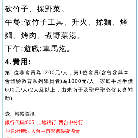
砍竹子、採野菜。
午餐:做竹子工具、升火、揉麵、烤
麵、烤肉、煮野菜湯。
下午:遊戲:車馬炮。
4.費用:
第1位非會員為1200元/人，第1位會員(含曾參與本
會體驗教育系列學員者)為1000元/人，家庭手足半價
600元/人(2人及以上，由朱南子及聖母聖心修女會補
助)
壹、轉帳資訊:
銀行代碼:005 土地銀行 西台中分行
戶名:社團法人台中市學習障礙協會