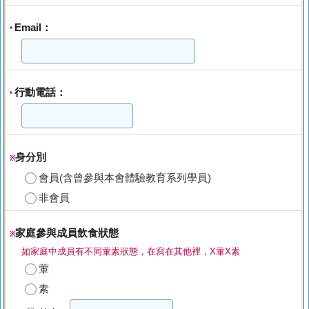
Email：
*
行動電話：
*
身分別
※
會員(含曾參與本會體驗教育系列學員)
非會員
家庭參與成員飲食狀態
※
如家庭中成員有不同葷素狀態，在寫在其他裡，X葷X素
葷
素