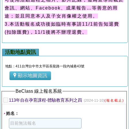
會訊、網站、
Facebook
、成果報告
…
等善意的用
途；並且同意本人及子女肖像權之使用。
3.本活動報名成功後如臨時有事請11/1前告知退費
(扣除匯費)，11/1後將不辦理退費。
活動地點資訊
地點：411台灣台中市太平區長龍路一段內城巷43號
顯示地圖資訊
BeClass 線上報名系統
113年自在孕育課程-體驗教育系列之四
(2024-11-10)
(報名截止)
姓名：
*