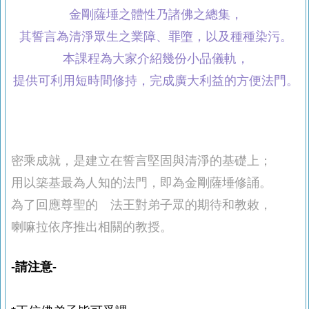
金剛薩埵之體性乃諸佛之總集，
其誓言為清淨眾生之業障、罪墮，以及種種染污。
本課程為大家介紹幾份小品儀軌，
提供可利用短時間修持，完成廣大利益的方便法門。
密乘成就，是建立在誓言堅固與清淨的基礎上；
用以築基最為人知的法門，即為金剛薩埵修誦。
為了回應尊聖的 法王對弟子眾的期待和教敕，
喇嘛拉依序推出相關的教授。
-請注意-