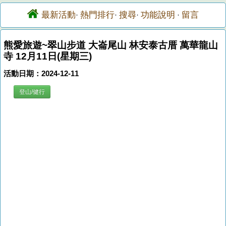
最新活動
熱門排行
搜尋
功能說明
留言
·
·
·
·
熊愛旅遊~翠山步道 大崙尾山 林安泰古厝 萬華龍山
寺 12月11日(星期三)
活動日期：2024-12-11
登山/健行