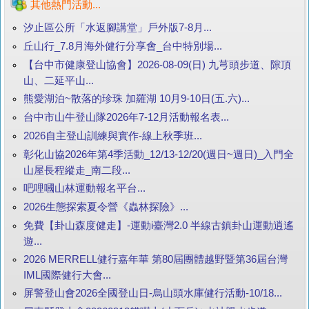
其他熱門活動...
汐止區公所「水返腳講堂」戶外版7-8月...
丘山行_7.8月海外健行分享會_台中特別場...
【台中市健康登山協會】2026-08-09(日) 九芎頭步道、隙頂
山、二延平山...
熊愛湖泊~散落的珍珠 加羅湖 10月9-10日(五.六)...
台中市山牛登山隊2026年7-12月活動報名表...
2026自主登山訓練與實作-線上秋季班...
彰化山協2026年第4季活動_12/13-12/20(週日~週日)_入門全
山屋長程縱走_南二段...
吧哩嘓山林運動報名平台...
2026生態探索夏令營《蟲林探險》...
免費【卦山森度健走】-運動i臺灣2.0 半線古鎮卦山運動逍遙
遊...
2026 MERRELL健行嘉年華 第80屆團體越野暨第36屆台灣
IML國際健行大會...
屏警登山會2026全國登山日-烏山頭水庫健行活動-10/18...