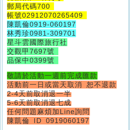
郵局代碼700
帳號02912070265409
陳凱倫0919-060197
林秀珍0981-309701
星斗雲國際旅行社
交觀甲7697號
品保中0399號
敬請於活動一週前完成匯款
活動前一日或當天取消 恕不退款
2-4天前取消退一半
5-6天前取消退七成
任何問題
麻煩加Line詢問
陳凱倫 ID 0919060197