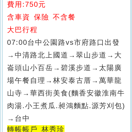
費用:750元
含車資 保險 不含餐
大巴行程
0
7
:00台中
公園路vs市府路口出發
→中清路
北上國道
→翠山步道
→大
崙頭山小百岳
→碧溪步道
→太陽廣
場午餐自理
→林安泰古厝
→萬華龍
山寺
→華西街美食(麵香安徽淮南牛
肉湯.小王煮瓜.昶鴻麵點.源芳刈包)
→
台中
轉帳帳戶
林秀珍