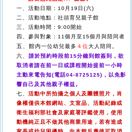
一、活動日期：
10月19日(六)
二、
活動地點：社頭育兒親子館
三、活動時間：9:00開始
四、
參與對象：11個月至15個月與陪同者
五、館內
。
一位幼兒最多
４位
大人陪同
、
六
請於預約時段前15分鐘到館簽到，欲
取消者請在前一日或課程開始提前一小時
主動來電告知(電話04-8725125)，以免影
響自己及其他親子權益。
七、
活動中所拍攝之個人及團體照片，肖
像權僅供本館網站、文宣品、活動紀錄或
衛生福利部社會及家庭署評鑑使用，使用
動機純正且不做其他商業用途，若有造成
家長或幼兒困擾時，向本館反應後可取消