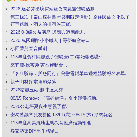
2026 達谷梵祕境探索暨夜間農遊體驗活動...
第三梯次【泰山森林書屋暑期限定活動】原住民族文化親子
密室逃脫～消失的排灣族三寶...
2026 0-3歲公益講座 適應與適應能力...
2026 萬國通路小小職人｜尋夢航空站...
小回聲兒童音樂劇...
115年度食材險趣親子體驗營(二)開始報名囉~...
來宜蘭‧找茶趣 茶香運動會...
『客庄騎緣．與您同行』萬巒電輔單車遊程體驗報名表單...
親子山林探索運動聚落...
2026稻趣五結-趣味達人秀...
08/15 Remove 『高雄旗津』夏季淨灘行動...
2026公老坪夏夜生態親子營...
安泰藍鵲育兒友善園 08/01(六)~08/15(六) 預約報名...
115年度高美濕地生態教育推廣活動報名...
客家藍染DIY手作體驗...