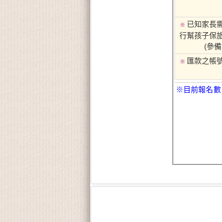
已知家長
※
行幫孩子保
(參備
匯款之帳
※
※目前報名數