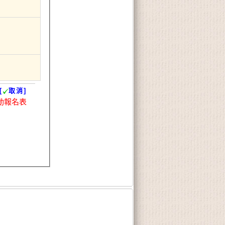
[
取消]
動報名表