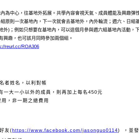
地內為中心，往基地外拓展。
共學內容會視天氣、成員體能及興趣彈
各組原則一次基地內，下一次就會去基地外，內外輪流；週六、日組基
地外)；例如只想要在基地內，可以這個月參與週六組基地內活動，
有興趣，也可該月同時參加兩個組。
s://reurl.cc/ROA306
名者姓名，以利對帳
還有一大一小以外的成員，則再加上每名450元
的費用，非一期之總費用
好友(
https://www.facebook.com/jasonguo0114
) ，並