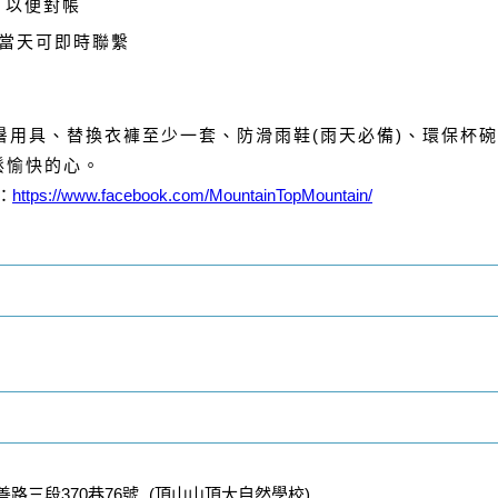
，以便對帳
動當天可即時聯繫
暑用具、替換衣褲至少一套、防滑雨鞋(雨天必備)、環保杯
鬆愉快的心
。
：
https://www.facebook.com/MountainTopMountain/
路三段370巷76號 (頂山山頂大自然學校)