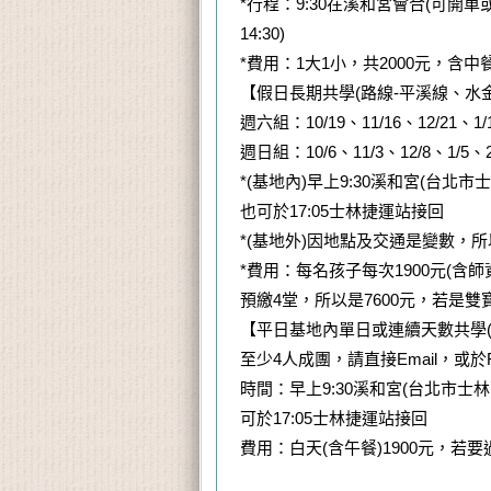
*行程：9:30在溪和宮會合(可開
14:30)
*費用：1大1小，共2000元，含中
【假日長期共學
(路線-平溪線、水
週六組：10/19、11/16、12/21、1/18
週日組：10/6、11/3、12/8、1/5、2/
*(基地內)
早上9:30溪和宮(台北市
也可於17:05士林捷運站接回
*(基地外)因地點及交通是變數
*費用：每名孩子每次1900元(
預繳4堂，所以是7600元，若是雙
【平日基地內單日或連續天數共學(x
至少4人成團，請直接Email，或
時間：早上9:30溪和宮(台北市士
可於17:05士林捷運站接回
費用：白天(含午餐)1900元，若