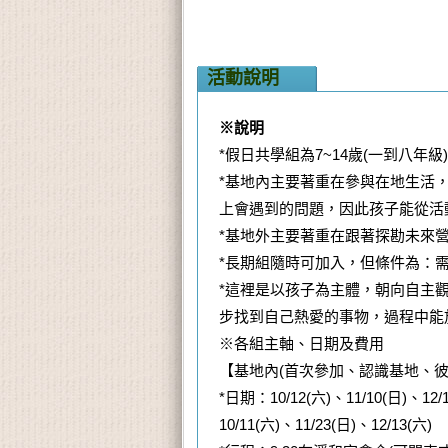
活動說明
※說明
*假日共學組為7~14歲(一到八年級
*基地內主要著重在參與在地生活
上會遇到的問題，因此孩子能從活
*基地外主要著重在跟著探勘未來
*長期組隨時可加入，但條件為：
*這裡是以孩子為主體，朝向自主
步找到自己熱愛的事物，過程中能
※各組主軸、日期及費用
【基地內(首次參加、認識基地、彼此認識
*日期：10/12(六)、11/10(日)、12/1
10/11(六)、11/23(日)、12/13(六)