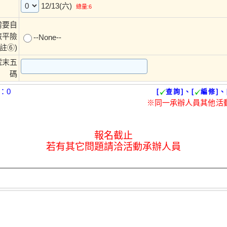
12/13(六)
總量:6
需要自
旅平險
--None--
註⑥)
號末五
碼
：0
[
查詢]、[
編修]、
※同一承辦人員其他活
報名截止
若有其它問題請洽活動承辦人員