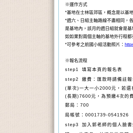
※運作方式
*基地在士林區郊區，概念是以基
*週六、日組
主軸路線不盡相同，
是基地內，該月的週日組就會是基
如如果對兩個主軸的基地外行程都
*可參考之前國小組活動照片：
http
※報名流程
step1 填寫本頁的報名表
step2
繳費：
匯款時請備註報
(單次)一大一小2000元，若
(長期)7600元，為預繳4次
郵局：700
局帳號：0001739-0541926
step3 加入郭老師的個人臉書