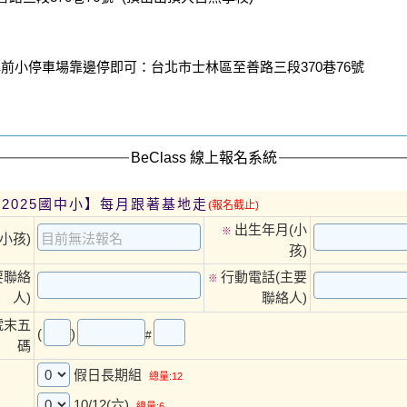
前小停車場靠邊停即可：台北市士林區至善路三段370巷76號
BeClass 線上報名系統
、2025國中小】每月跟著基地走
(報名截止)
出生年月(小
※
小孩)
孩)
主要聯絡
行動電話(主要
※
人)
聯絡人)
號末五
(
)
#
碼
假日長期組
總量:12
10/12(六)
總量:6