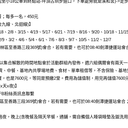
車或坐小18公車到終點站-坪頂古圳步道口，下車處旁就是溪和宮)->走步
餐；每多一名，450元
金九線、北迴線)】
、2/8、3/15、4/19、5/17、6/21、7/19、8/16、9/20、10/18、11/1
9、3/2、4/6、5/4、6/1、7/6、8/3、9/7、10/5、11/2、12/7
士林區至善路三段369號)會合，若有需要，也可於08:40劍潭捷運站會
，所以集合解散的時間地點會於活動群組內發佈，週六組偶爾會有兩天
含師資、中餐、基地內共學場地費、食材、單車租借等，不含保險、基
寶，也是7600元，等同是預繳2堂。費用為儲值制，用完再儲值7600
天x夜)】
於FB粉絲頁訊息聯繫
林區至善路三段369號)會合，若有需要，也可於08:40劍潭捷運站會合
要過夜，晚上(含晚餐及隔天早餐，通舖，需自備個人睡袋睡墊及盥洗用具