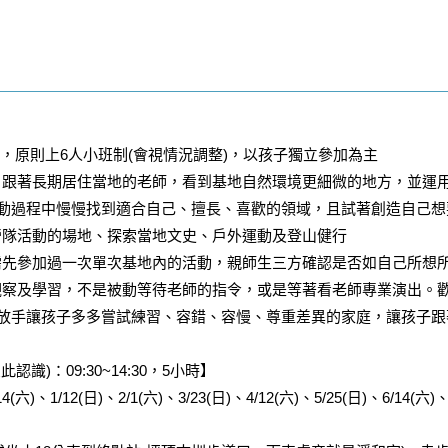
)，原則上6人
小班制(會視情況調整)，以孩子獨立參加為主
，跟著長期居住當地的老師，看到基地自然環境更細微的地方，並運
動過程中慢慢找到適合自己、擅長、喜歡的領域，且
試著創造自己想
營隊活動的場地、探索當地文史、戶外運動及登山健行
需先參加過一次單次基地內的活動，親師生三方確認是否如自己所想
觀察及學習，不是被動等待老師的指令，或是等著看老師專業演出。
放手讓孩子多多嘗試練習、容錯、容慢、尊重差異的家庭，讓孩子跟
)：09:30~14:30，5小時】
4(六)、1/12(日)、2/1(六)、3/23(日)、4/12(六)、5/25(日)、6/14(六)、