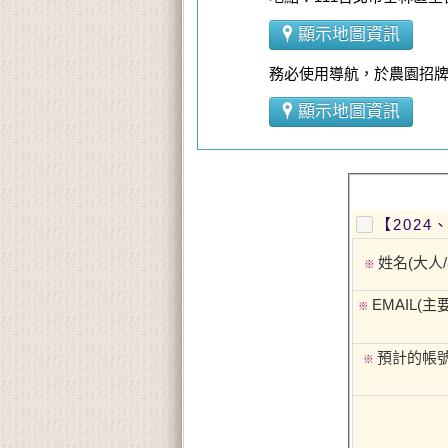
顯示地圖資訊
務必使用導航，於農園招牌
顯示地圖資訊
【2024
姓名(大人/
※
EMAIL(
※
預計的帳
※