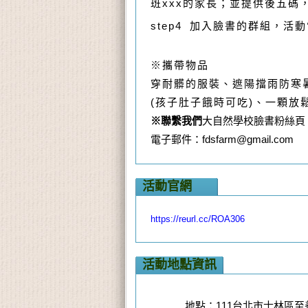
班xxx的家長；並提供後五碼
step4 加入臉書的群組，活
※攜帶物品
穿耐髒的服裝、
遮陽擋雨防寒
(孩子肚子餓時可吃)
、一顆放
※
聯繫我們
大自然學校臉書粉絲頁
電子郵件：fdsfarm@gmail.com
活動官網
https://reurl.cc/ROA306
活動地點資訊
地點：111台北市士林區至善