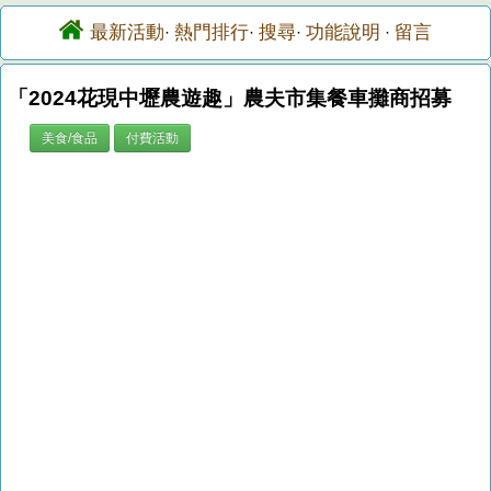
最新活動
熱門排行
搜尋
功能說明
留言
·
·
·
·
「2024花現中壢農遊趣」農夫市集餐車攤商招募
美食/食品
付費活動