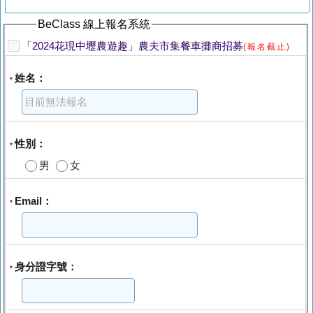
BeClass 線上報名系統
「2024花現中壢農遊趣」農夫市集餐車攤商招募
(報名截止)
姓名：
*
性別：
*
男
女
Email：
*
身分證字號：
*