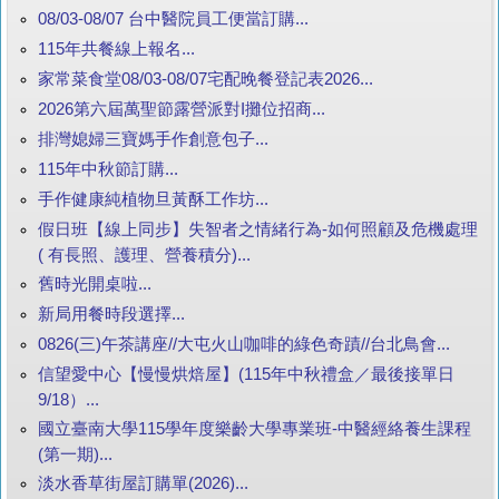
08/03-08/07 台中醫院員工便當訂購...
115年共餐線上報名...
家常菜食堂08/03-08/07宅配晚餐登記表2026...
2026第六屆萬聖節露營派對I攤位招商...
排灣媳婦三寶媽手作創意包子...
115年中秋節訂購...
手作健康純植物旦黃酥工作坊...
假日班【線上同步】失智者之情緒行為-如何照顧及危機處理
( 有長照、護理、營養積分)...
舊時光開桌啦...
新局用餐時段選擇...
0826(三)午茶講座//大屯火山咖啡的綠色奇蹟//台北鳥會...
信望愛中心【慢慢烘焙屋】(115年中秋禮盒／最後接單日
9/18）...
國立臺南大學115學年度樂齡大學專業班-中醫經絡養生課程
(第一期)...
淡水香草街屋訂購單(2026)...