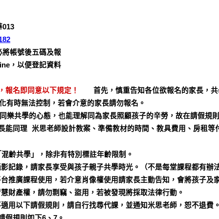
13
182
帳號後五碼及報
，以便登記資料
，報名即同意以下規定！
首先，慎重告知各位欲報名的家長，共學課
緒變化有時無法控制，若會介意的家長請勿報名。
學的心態，也能理解同為家長照顧孩子的辛勞，故在請假規則
長能同理 米思老師設計教案、準備教材的時間、教具費用、房租等
歲「混齡共學」，除非有特別標註年齡限制。
堂攝影記錄，請家長享受與孩子親子共學時光。（不是每堂課程都有辦
群平台推廣課程使用，若介意肖像權使用請家長主動告知，會將孩子及
人智慧財產權，請勿剽竊、盜用，若被發現將採取法律行動。
，不適用以下請假規則，請自行找尋代課，並通知米思老師，恕不退費
請假規則如下6、7。