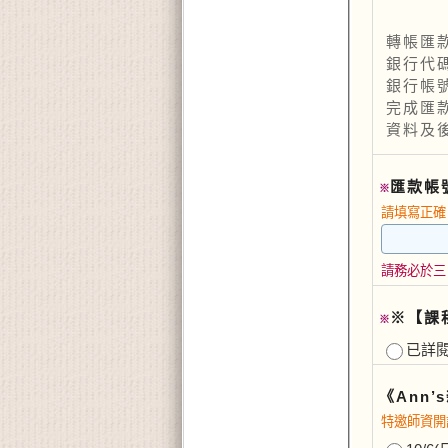
轉帳匯
銀行代碼
銀行帳號：
完成匯
資料及
匯款帳號
※
請填寫正確
請務必於三
※【課
※
已詳
《Ann
特邀師資開