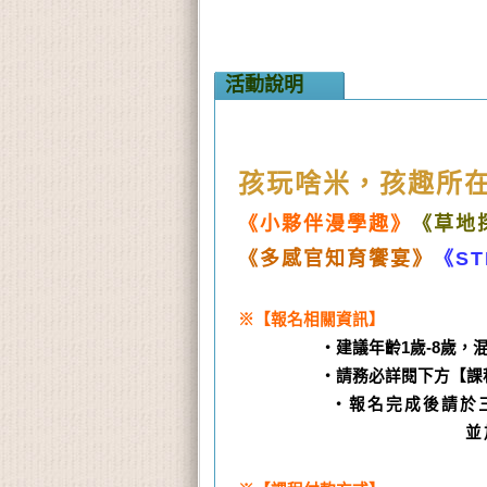
活動說明
孩玩啥米，孩趣所
《小夥伴漫學趣》
《草地
《多感官知育饗宴》
《S
※【報名相關資訊】
‧建議年齡1歲-8歲，混齡
‧請務必詳閱下方【課程報名
‧報名完成後請於三日
並加入《孩玩啥米》官方