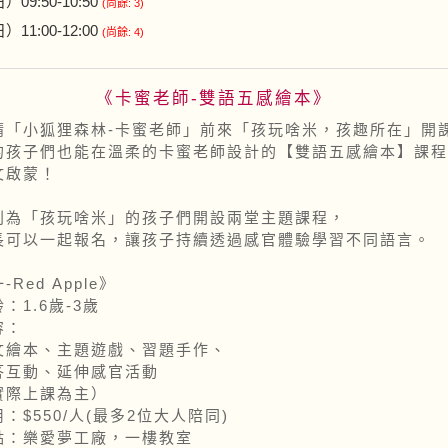
日）09:50-10:50
(尚餘: 3)
日）11:00-12:00
(尚餘: 4)
《卡蜜老師-雙語五感繪本》
請「小狐狸森林-卡蜜老師」前來「孩玩啥米，孩趣所在」開
的孩子們也能在溫柔的卡蜜老師設計的【雙語五感繪本】課程
文啟蒙！
別為「孩玩啥米」的孩子們開設兩堂主題課程，
長可以一起報名，讓孩子持續透過感官體驗學習不同語言。
Red Apple》
：1.6歲-3歲
容：
本、主題遊戲、習題手作、
動、延伸感官活動
際上課為主）
：$550/人(最多2位大人陪同)
點：樂愛夢工廠，一樓教室