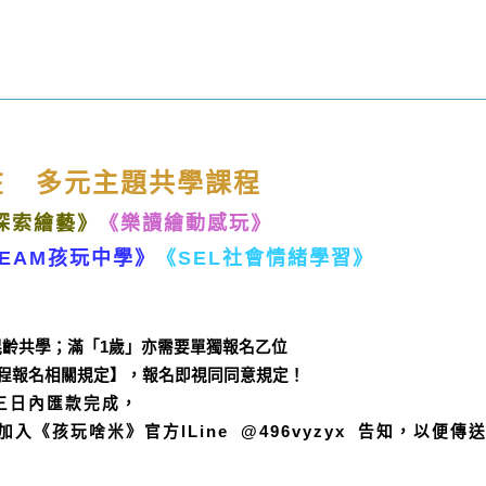
在 多元主題共學課程
探索繪藝》
《樂讀繪動感玩》
TEAM孩玩中學》
《SEL社會情緒學習》
共學；滿「1歲」亦需要單獨報名乙位
相關規定】，報名即視同同意規定！
內匯款完成，
lLine @496vyzyx 告知，以便傳送【