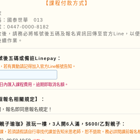
【課程付款方式】
款
：國泰世華 013
0447-0000-8182
款後，請務必將帳號後五碼及報名資訊回傳至官方Line，以
後續作業。
後五碼或備註Linepay：
，若有異動請記得加入官方Line帳號告知。
日內匯入課程費用，逾期即取消名額。
程報名相關規定】：
閱，報名即同意報名規定！
’s親子瑜珈》孩玩一樓，3人開6人滿，$600/乙對親子：
課，若須請假請自行尋找代課並告知米思老師，恕不退款。務必詳閱課前報名