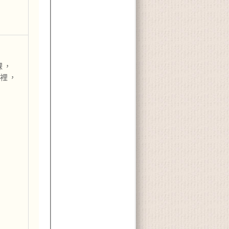
課，
裡，