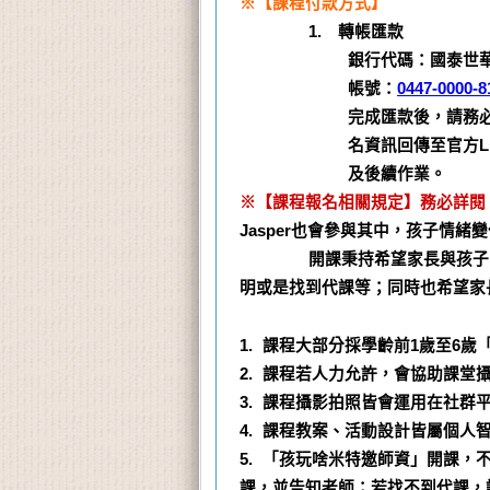
※【課程付款方式】
1. 轉帳匯款
銀行代碼：國泰世華0
帳號：
0447-0000-8
完成匯款後，請務必將
名資訊回傳至官方Line
及後續作業。
※【課程報名相關規定】務必詳閱
Jasper也會參與其中，孩子情
開課秉持希望家長與孩子同樂共
明或是找到代課等；同時也希望家
1. 課程大部分採學齡前1歲至6
2. 課程若人力允許，會協助課
3. 課程攝影拍照皆會運用在社
4. 課程教案、活動設計皆屬個
5. 「孩玩啥米特邀師資」開課
課，並告知老師；若找不到代課，