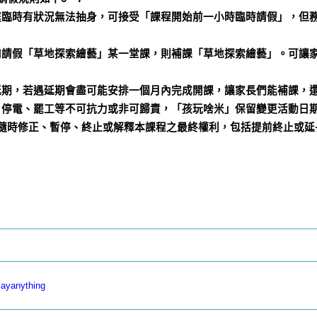
家庭臨時有狀況無法抽身，可接受「課程開始前一小時臨時請假」，但
例如請假「草地探索繪藝」某一堂課，則補課「草地探索繪藝」。可讓
而延期，若遇延期會盡可能安排一個月內完成開課，讓家長們能補課，
情、停電、罷工等不可抗力或非可歸責，「孩玩啥米」保留變更活動日
保留隨時修正、暫停、終止或解釋本課程之最終權利，包括提前終止或
layanything