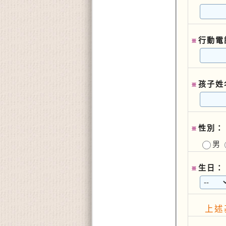
行動電
※
孩子姓
※
性別：
※
男
生日：
※
上述