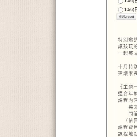
10/6(
10/6(
重設/reset
特別邀
讓孩玩
一起英
十月特
建議家
《主題一-
適合年齡
課程內
英文繪
問答互
（依實
課程費用
課程地