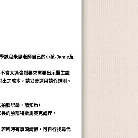
程米思老師自己的小孩-Jamie及
不會太過強烈要求需要出示醫生證
付出之成本，請妥善運用請假規則。
法拍照記錄，請知悉）
家長的臉部特徵馬賽克處理。
。若臨時有事須請假，可自行找尋代