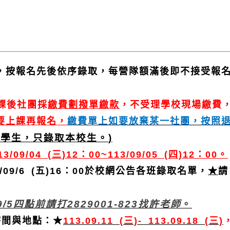
，按報名先後依序錄取，每營隊額滿後即不接受報
課後社團採
繳費劃撥單繳款
，不受理學校現場繳費
要上課再報名，
繳費單上如要放棄某一社團，按照
級學生，只錄取本校生。
)
13/09/04 (三)12：00~113/09/05 (四)12：00。
09/6 (五)16：00於校網公告各班錄取名單，
★
請
5四點前請打2829001-823找許老師
。
時間與地點：★
113.09.11 (
三)- 113.09.18 (三)