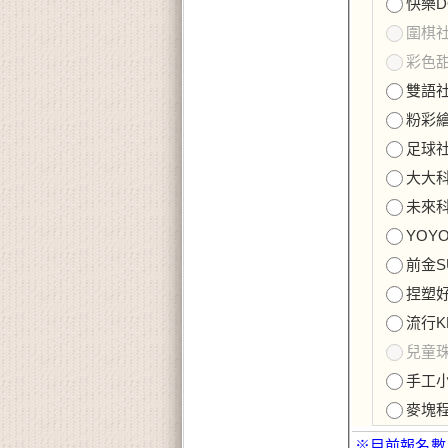
快樂DO
圍棋社(
彩色甜
雙語社團
粉彩繪藝
足球社(
大大科學
未來科學
YOYO
前金SU
捏塑好好
流行KP
兒童珠心
手工小熊
麥塊程
※目前報名數：