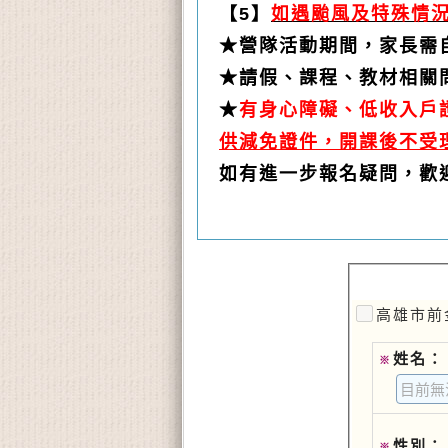
【5】
如遇颱風及特殊情況
★營隊活動期間，家長需
★請假、課程、教材相關
★
有身心障礙、低收入戶
供減免證件，開課後不受
如有進一步報名疑問，歡迎洽
高雄市前
姓名：
※
性別：
※