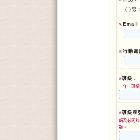
男
Email
※
行動電
※
班級：
※
一年一班請
班級座
※
請務必問孩
確。