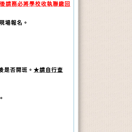
後請務必將學校收執聯繳回
段現場報名。
名後是否開班。
★請自行查
。