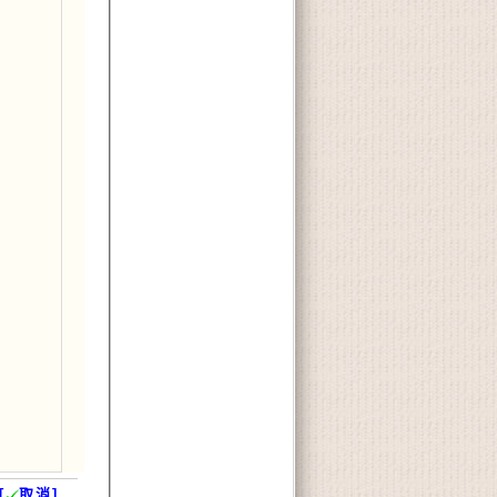
[
取消]