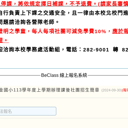
停課，將依規定擇日補課，不予退費。(請家長審慎
自行負責上下課之交通安全，且一律由本校北校門
問題請洽詢各營隊老師。
證明之學童，每人每項社團可減免學費10%，
應於
理。
詢本校學務處活動組，電話：282-9001 轉 82
BeClass 線上報名系統
金國小113學年度上學期辦理課後社團招生簡章
(2024-09-30)
(報