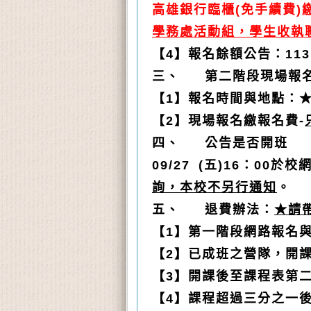
高雄銀行臨櫃(免手續費
學務處活動組，學生收執
【4】報名餘額公告：113
三、
第二階段現場報
【1】報名時間與地點：
【2】現場報名繳報名費-
四、
公告是否開班
09/27 (
五)16：00於
詢，本校不另行通知
。
五、
退費辦法：
★請
【1】第一階段網路報名
【2】已成班之營隊，開課
【3】開課後至課程表第二
【4】課程超過三分之一後