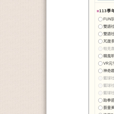
113
※
FUN玩
雙語社
雙語社
芃晟多元
帕克直排
韓風明星
VR元宇
神奇趣味
籃球社A
籃球社B
籃球社C
跆拳道基
藝童美術