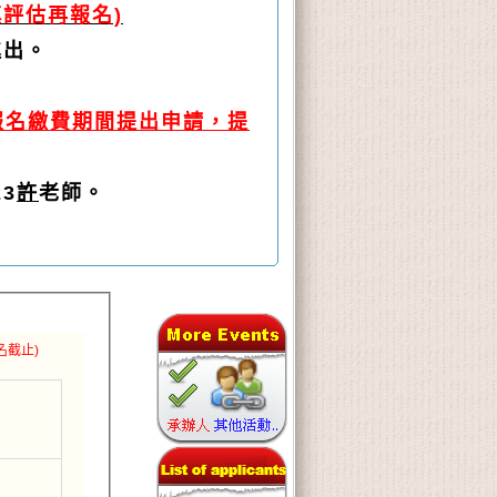
評估再報名)
進出。
報名繳費期間提出申請，提
3
許
老師。
名截止)