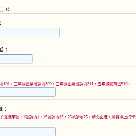
女
：
話：
填101，三年級管樂班請填309，三年級國樂班請填311，五年級體育班510。
號：
子班級座號，1號請填1，15號請填15，25號請填25，務必正確，繳費單上的