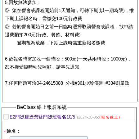
5.因故無法參加：
◎ 須在營會或課程開始前1天通知，可轉下期(以一期為限)，惟
下期上課報名時，需繳交100元行政費
◎ 若於營會開始日之前一日臨時選擇取消營會或課程，欲申請
退費酌扣200元(行政、餐飲、材料費)
逾期視為放棄，下期上課時需重新報名繳費
6.於報名時需加收一個時段：500元(一天共兩時段：1000元)，
恕不接受臨時幼兒照顧，請事先通知。
7.任何問題可洽04-24615088 分機#361少玲傳道 #334劉韋政
BeClass 線上報名系統
E2門徒建造營暨門徒班報名10/5
(2024-10-05)
(報名截止)
姓名：
*