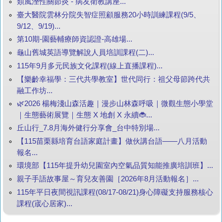
類風溼性關節炎 - 病友衛教講座...
臺大醫院雲林分院失智症照顧服務20小時訓練課程(9/5、
9/12、9/19)...
第10期-園藝輔療師資認證-高雄場...
龜山舊城英語導覽解說人員培訓課程(二)...
115年9月多元民族文化課程(線上直播課程)...
【樂齡幸福學：三代共學教室】世代同行：祖父母節跨代共
融工作坊...
🌿2026 楊梅淺山森活趣｜漫步山林森呼吸｜微觀生態小學堂
｜生態藝術展覽｜生態 X 地創 X 永續🐞...
丘山行_7.8月海外健行分享會_台中特別場...
【115苗栗縣培育台語家庭計畫】做伙講台語——八月活動
報名...
環境部【115年提升幼兒園室內空氣品質知能推廣培訓班】...
親子手語故事屋～育兒友善園［2026年8月活動報名］...
115年平日夜間視訊課程(08/17-08/21)身心障礙支持服務核心
課程(宬心居家)...