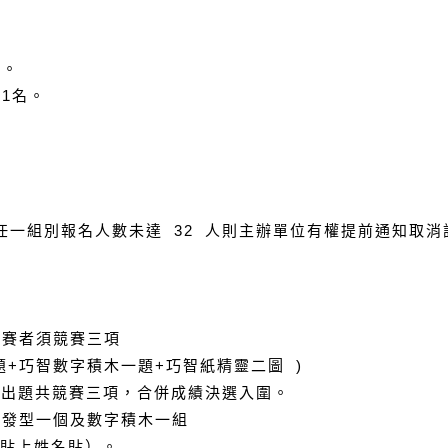
者。
1名。
。
。
。
。
。任一組別報名人數未達 32 人則主辦單位有權提前通知取
參賽者須競賽三項
題+巧智數字積木一題+巧智紙精靈二圖 )
型出題共競賽三項，合併成績決選入圍。
啟發型一個及數字積木一組
姓名貼）。