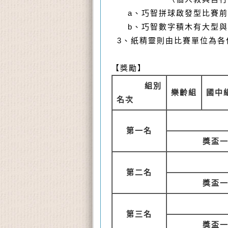
a
、巧智拼球啟發型比賽前
b
、巧智數字積木有大型與
3
、紙精靈則由比賽單位為各
【獎勵】
組別
樂齡組
國中
名次
第一名
獎盃
第二名
獎盃
第三名
獎盃