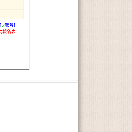
[
取消]
動報名表