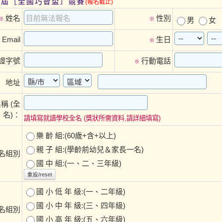
第四屆［全國巧智盃］競賽
(報名截止)
姓名
性別
※
※
男
女
Email
生日
※
※
證字號
行動電話
※
地址
稱 (全
名)：
請填寫就讀學校全名 (獎狀所需資料,請詳細填寫)
樂 齡 組:(60歲+含+以上)
親 子 組:(學齡前幼兒＆家長一名)
報名組別
國 中 組:(一、二、三年級)
重設/reset
國 小 低 年 級:(一、二年級)
國 小 中 年 級:(三、四年級)
 報名組別
國 小 高 年 級:(五、六年級)