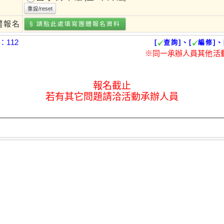
重設/reset
體報名
§ 請點此處填寫
團體報名
資料
112
[
查詢]、[
編修]、
※同一承辦人員其他活
報名截止
若有其它問題請洽活動承辦人員