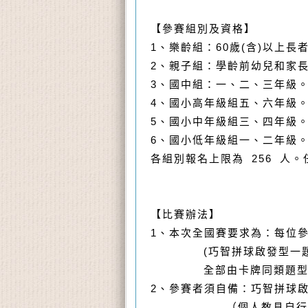
【參賽組別及資格】
1
、樂齡組：60歲(含)以上長
2、親子組：學齡前幼兒和家長
3、國中組：一、二、三年級
4、國小高年級組五、六年級
5、國小中年級組三、四年級
6、國小低年級組一、二年級
各組別報名上限為 256 人
【比賽辦法】
1
、本次全國賽要求為：每位
(
巧智拼球啟發型一
全部由卡牌同類題
2
、參賽者須自備：巧智拼球
（個人教具自行貼上