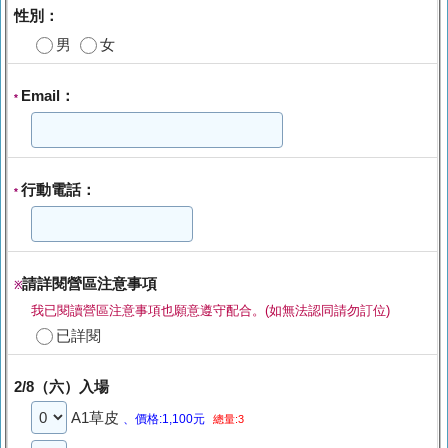
性別：
男
女
Email：
*
行動電話：
*
請詳閱營區注意事項
※
我已閱讀營區注意事項也願意遵守配合。(如無法認同請勿訂位)
已詳閱
2/8（六）入場
A1草皮
、價格:1,100元
總量:3