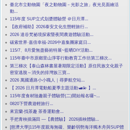
臺北市立動物園「夜之動物園－光影之旅」夜光見面繪活
動...
115年度 SUP立式划槳體驗營 ＠日月潭...
【政府補助】2026泰安文化生態輕旅行...
2026 達谷梵祕境探索暨夜間農遊體驗活動...
碳索世界·嘉倍幸福-2026中嘉集團家庭日...
115/7、8月愛無盡藝術特展~藍晒DIY活動...
115年臺中市原鄉里山淨零行動教育工作坊第三梯次...
第三梯次【泰山森林書屋暑期限定活動】原住民族文化親子
密室逃脫～消失的排灣族三寶...
2026 萬國通路小小職人｜尋夢航空站...
【 2026 日月潭電動船夏季主題活動🛥️💫 】...
115年度食材險趣親子體驗營(二)開始報名囉~...
0820下營農遊輕旅行...
來宜蘭‧找茶趣 茶香運動會...
手把青秧插滿田 —【農體驗】 2026插秧體驗...
[慈濟大學]115年度親海無礙、樂齡弱勢海洋獨木舟與SUP體