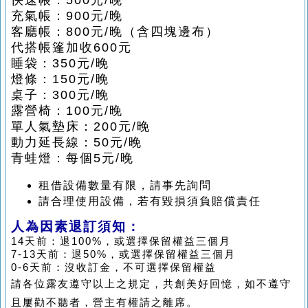
快速帳：500元/晚
充氣帳：900元/晚
客廳帳：800元/晚（含四塊邊布）
代搭帳篷加收600元
睡袋：350元/晚
燈條：150元/晚
桌子：300元/晚
露營椅：100元/晚
單人氣墊床：200元/晚
動力延長線：50元/晚
青蛙燈：每個5元/晚
租借設備數量有限，請事先詢問
請合理使用設備，若有毀損須負賠償責任
人為因素退訂須知：
14天前：退100%，或選擇保留權益三個月
7-13天前：退50%，或選擇保留權益三個月
0-6天前：沒收訂金，不可選擇保留權益
請各位露友遵守以上之規定，共創美好回憶，如不遵守
且屢勸不聽者，營主有權請之離席。