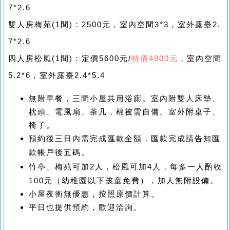
7*2.6
雙人房梅苑
(1
間
)
：
2500
元，室內空間
3*3
，室外露臺
2.
7*2.6
四人房松風
(1
間
)
：定價
5600
元/
特價4800元
，室內空間
5.2*6
，室外露臺
2.4*5.4
無附早餐，
三間小屋共用浴廁。室內附雙人床墊、
枕頭、電風扇、茶几，棉被需自備。室外附桌子、
椅子。
預約後三日內需完成匯款全額，匯款完成請告知匯
款帳戶後五碼。
竹亭、梅苑可加2人
，松風可加4
人，每多一人酌收
100
元（幼稚園以下孩童免費），加人無附設備。
小屋夜衝無優惠，按照原價計算。
平日也提供預約，歡迎洽詢。