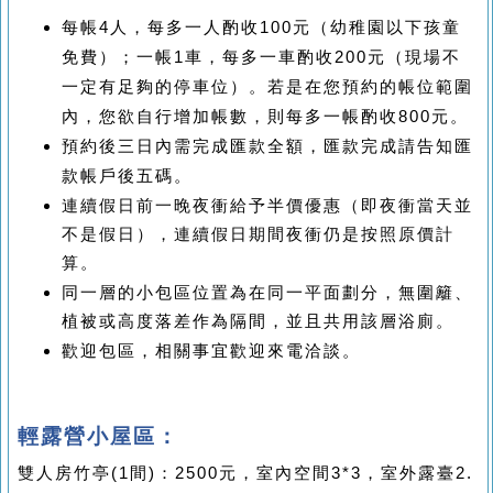
每帳4人，每多一人酌收100元（幼稚園以下孩童
免費）；一帳1車，每多一車酌收200元（現場不
一定有足夠的停車位）。若是在您預約的帳位範圍
內，您欲自行增加帳數，則每多一帳酌收800元。
預約後三日內需完成匯款全額，匯款完成請告知匯
款帳戶後五碼。
連續假日前一晚夜衝給予半價優惠（即夜衝當天並
不是假日），連續假日期間夜衝仍是按照原價計
算。
同一層的小包區位置為在同一平面劃分，無圍籬、
植被或高度落差作為隔間，並且共用該層浴廁。
歡迎包區，相關事宜歡迎來電洽談。
輕露營小屋區：
雙人房竹亭
(1
間
)
：
2500
元，室內空間
3*3
，室外露臺
2.