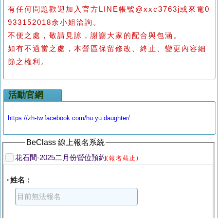
有任何問題歡迎加入官方LINE帳號@xxc3763j
或
來電
0
933152018
余小姐洽詢。
不便之處，敬請見諒，謝謝大家的配合與包涵。
如有不適當之處，本營區保留修改、終止、變更內容細
節之權利。
活動官網
https://zh-tw.facebook.com/hu.yu.daughter/
BeClass 線上報名系統
花石間-2025二月份營位預約
(報名截止)
姓名：
*