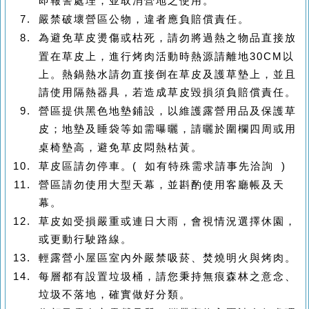
即報警處理，並取消營地之使用。
嚴禁破壞營區公物，違者應負賠償責任。
為避免草皮燙傷或枯死，請勿將過熱之物品直接放
置在草皮上，進行烤肉活動時熱源請離地
30CM
以
上。熱鍋熱水請勿直接倒在草皮及護草墊上，並且
請使用隔熱器具，若造成草皮毀損須負賠償責任。
營區提供黑色地墊鋪設，以維護露營用品及保護草
皮；
地墊及睡袋等如需曝曬，請曬於圍欄四周或用
桌椅墊高，避免草皮悶熱枯黃
。
草皮區請勿停車。
(
如有特殊需求請事先洽詢
)
營區請勿使用大型天幕，並斟酌使用客廳帳及天
幕。
草皮如受損嚴重或連日大雨，會視情況選擇休園，
或更動行駛路線。
輕露營小屋區室內外嚴禁吸菸、焚燒明火與烤肉。
每層都有設置垃圾桶，請您秉持無痕森林之意念、
垃圾不落地，確實做好分類。