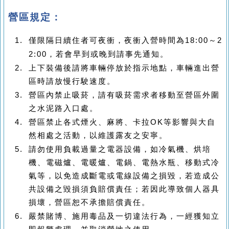
營區規定：
僅限隔日續住者可夜衝，夜衝入營時間為
18:00
～
2
2:00
，若會早到或晚到請事先通知。
上下裝備後請將車輛停放於指示地點，車輛進出營
區時請放慢行駛速度。
營區內禁止吸菸，請有吸菸需求者移動至營區外圍
之水泥路入口處。
營區禁止各式煙火、麻將、卡拉
OK
等影響與大自
然相處之活動，以維護露友之安寧。
請勿使用負載過量之電器設備，如冷氣機、烘培
機、電磁爐、電暖爐、電鍋、電熱水瓶、移動式冷
氣等，以免造成斷電或電線設備之損毀，若造成公
共設備之毀損須負賠償責任；若因此導致個人器具
損壞，營區恕不承擔賠償責任。
嚴禁賭博、施用毒品及一切違法行為，一經獲知立