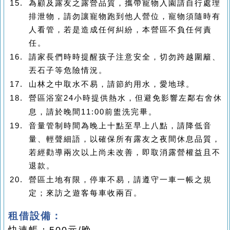
為顧及露友之露營品質，攜帶寵物入園請自行處理
排泄物，請勿讓寵物跑到他人營位，寵物須隨時有
人看管，若是造成任何糾紛，本營區不負任何責
任。
請家長們時時提醒孩子注意安全，切勿跨越圍籬、
丟石子等危險情況。
山林之中取水不易，請節約用水，愛地球。
營區浴室
24
小時提供熱水，但避免影響左鄰右舍休
息，請於晚間
11:00
前盥洗完畢。
音量管制時間為晚上十點至早上八點，請降低音
量、輕聲細語，以確保所有露友之夜間休息品質，
若經勸導兩次以上尚未改善，即取消露營權益且不
退款。
營區土地有限，停車不易，請遵守一車一帳之規
定；來訪之遊客每車收兩百。
租借設備：