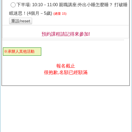
下半場: 10:10－11:00 親職講座:外出小睡怎麼睡？ 打破睡
眠迷思！(4個月－5歲)
(總量 15)
重設/reset
預約課程請記得來參加!
※承辦人其他活動
報名截止
很抱歉,名額已經額滿