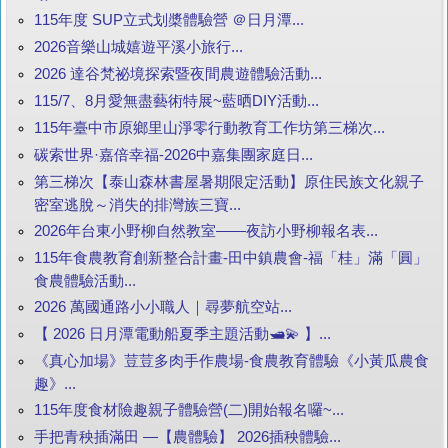
115年度 SUP立式划槳體驗營 ＠日月潭...
2026音樂山城嬉遊平溪小旅行...
2026 達谷梵祕境探索暨夜間農遊體驗活動...
115/7、8月愛無盡藝術特展~藍晒DIY活動...
115年臺中市原鄉里山淨零行動教育工作坊第三梯次...
碳索世界·嘉倍幸福-2026中嘉集團家庭日...
第三梯次【泰山森林書屋暑期限定活動】原住民族文化親子
密室逃脫～消失的排灣族三寶...
2026年台東小野柳自然教室——夜訪小野柳報名表...
115年食農教育創新整合計畫-田中鎮農會-福「桂」滿「圓」
食農體驗活動...
2026 萬國通路小小職人｜尋夢航空站...
【 2026 日月潭電動船夏季主題活動🛥️💫 】...
《真心加場》荳荳多肉手作農場-食農教育體驗《小黃瓜農食
趣》...
115年度食材險趣親子體驗營(二)開始報名囉~...
手把青秧插滿田 —【農體驗】 2026插秧體驗...