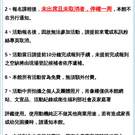
未出席且未取消者
，停權一周
2
、
報名課程後
，
，本館不
在另行通知。
4
、
活動報名後，因故無法參加活動，請提前來電或私訊粉
絲專頁取消。
5
、
活動當日請提前
10
分鐘完成報到手續，未提前完成報到
之空缺將由現場登記候補者依序遞補。
6、
本館所有活動皆為免費，無須額外付費。
7、
活動中所拍攝之個人及團體照片，肖像權僅供本館網
站、文宣品、活動紀錄或衛生福利部社會及家庭署
評鑑使用。使用動機純正不做其他商業用途，若有造成家長
或幼兒困擾時，請通知本館。