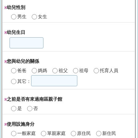
幼兒性別
※
男生
女生
幼兒生日
※
您與幼兒的關係
※
爸爸
媽媽
祖父
祖母
托育人員
其它：
之前是否有來過南區親子館
※
是
否
使用設施身分
※
一般家庭
單親家庭
原住民
新住民