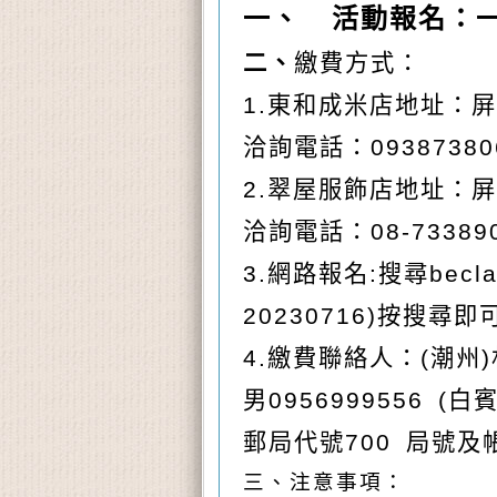
一、
活動報名：
二、
繳費方式：
1.
東和成米店
地址：屏
洽詢電話：0938738
2.
翠屋服飾店地址：
洽詢電話：08-73389
3.
網路報名
:
搜尋bec
20230716)按搜尋
4.
繳費聯絡人：(潮州)
男
0956999556
(
白賓
郵局代號700 局號及帳號
三、注意事項：