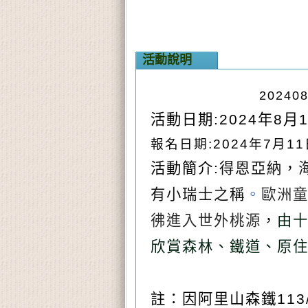
活動說明
2024
活動日期:2024年8月
報名日期:2024年7月11
活動簡介:
得恩亞納，海
有小瑞士之稱
。
歐洲
彿進入世外桃源
，
由
欣賞森林、鐵道、原
註：因阿里山森鐵11