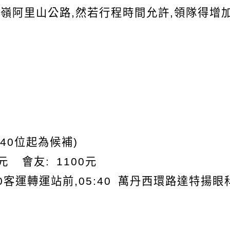
嶺阿里山公路,然若行程時間允許,領隊得增
40位起為候補)
元 會友:
1100
元
0
客運轉運站前,
05:40
萬丹西環路達特揚眼科