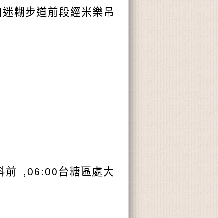
加迷糊步道前段經米樂吊
前 ,
06:00
台糖區處大