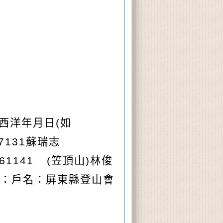
入西洋年月日(如
7131蘇瑞志
761141 (笠頂山)林俊
帳)：戶名：屏東縣登山會