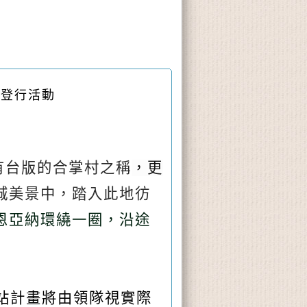
路登行活動
有台版的合掌村之稱
，更
城美景中，踏入此地彷
恩亞納環繞一圈，沿途
車站計畫將由領隊視實際