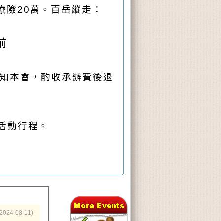
療險20萬。百岳縱走：
前
知本會，酌收承辦費後退
活動行程。
(2024-08-11)