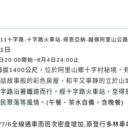
0811十字路-十字路火車站-得恩亞納-越嶺阿里山公
11日
日20:00開始~8月4日24:00止
拔1400公尺，
位於阿里山鄉十字村秘境，
童話故事般的彩色房屋，和平又寧靜的立於山
十字路沿著鐵道而行，經十字路火車站，至得
住民聚落等風情。
(
午餐、茶水自備，含晚餐)
3/7/6全線通車而班次密度增加,原登行多林