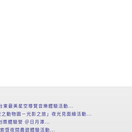
台東最美星空導覽音樂體驗活動...
之動物園－光影之旅」夜光見面繪活動...
划槳體驗營 ＠日月潭...
探索暨夜間農遊體驗活動...