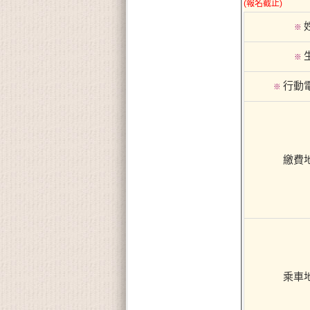
(報名截止)
※
※
行動
※
繳費
乘車