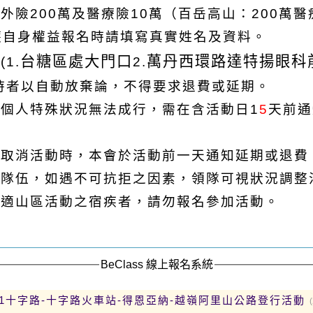
外險200萬及醫療險10萬（百岳高山：200萬醫
維護自身權益報名時請填寫真實姓名及資料。
台糖區處大門口
萬丹西環路達特揚眼科
1.
2.
逾時者以自動放棄論，不得要求退費或延期。
個人特殊狀況無法成行，需在含活動日1
5
天前通
而取消活動時，本會於活動前一天通知延期或退費
離隊伍，如遇不可抗拒之因素，領隊可視狀況調整
不適山區活動之宿疾者，請勿報名參加活動。
BeClass 線上報名系統
0811十字路-十字路火車站-得恩亞納-越嶺阿里山公路登行活動