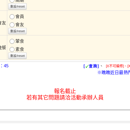
重設/reset
會員
會友
會友
重設/reset
葷食
晚餐
素食
重設/reset
：45
、
[
查詢]
[X不可編修]、[
※瞧瞧近日最熱
報名截止
若有其它問題請洽活動承辦人員