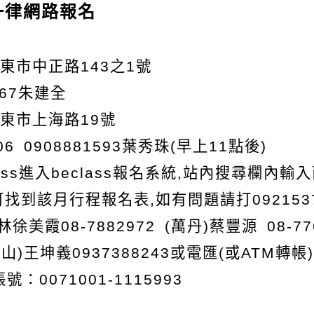
一律網路報名
東市中正路143之1號
067朱建全
屏東市上海路19號
06
0908881593
葉秀珠
(
早上11點後)
lass進入beclass報名系統,站內搜尋欄內輸
即可找到該月行程報名表,如有問題請打092153
林徐美霞08-7882972 (
萬丹)
蔡豐源 08-7
山)王坤義0937388243
或電匯(或ATM轉
：0071001-1115993