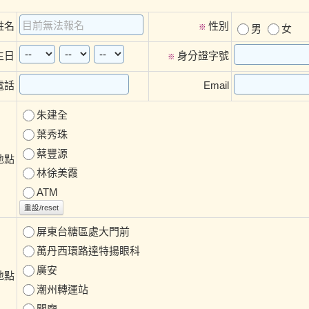
姓名
性別
※
男
女
生日
身分證字號
※
電話
Email
朱建全
葉秀珠
蔡豐源
地點
林徐美霞
ATM
重設/reset
屏東台糖區處大門前
萬丹西環路達特揚眼科
廣安
地點
潮州轉運站
關廟