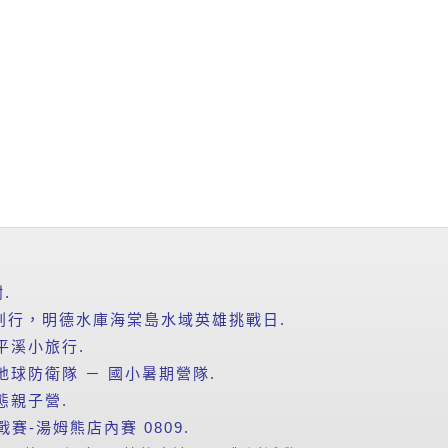
.
爸」氣划行，明德水庫海棠島水域英雄挑戰日.
平溪小旅行.
地球防衛隊 － 國小暑期營隊.
態親子營.
賽-湯姆熊店內賽 0809.