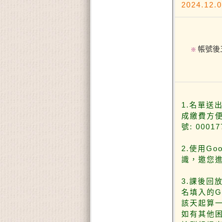
2024
帳號後
※
1.名單送
成繳費方便
號: 000
2.使用G
識，邀您
3.課後回
名填入的G
該天起算
如有其他困難