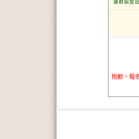
論群組提
抱歉，報