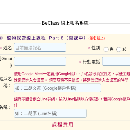
BeClass 線上報名系統
師_植物探索線上課程_Part 8（開課中）
(報名截止)
姓名
性別
※
※
男
女
用Gmai
行動電話
※
l)
使用Google Meet一定要用Google帳戶。戶名請改真實姓名，以便
le帳戶名
速邀您進入會議室。 填寫暱稱不易辨認，將延誤您進入會議室的時間
稱：
課程期間會創立Line群組，輸入Line名稱以方便核對，若與Google
佳
e名稱：
課程費用