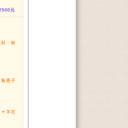
500元
菜科、柳
、無患子
、十字花