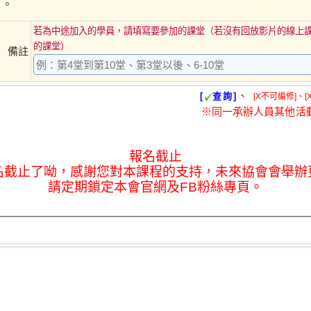
出。
若為中途加入的學員，請填寫要參加的課堂（若沒有回放影片的線上
的課堂）
備註
、
[
查詢]
[X不可編修]、[
※同一承辦人員其他活
報名截止
名截止了呦，感謝您對本課程的支持，未來協會會舉辦
請定期鎖定本會官網及FB粉絲專頁。