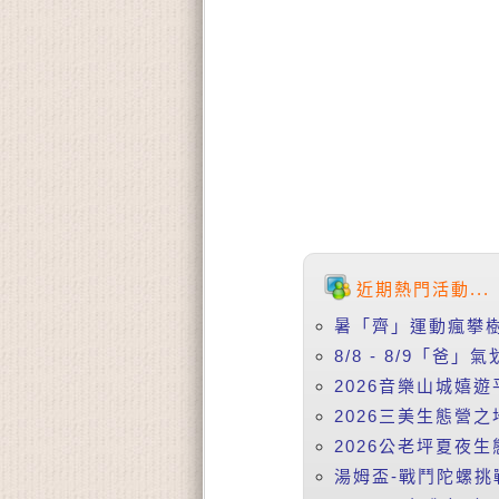
近期熱門活動...
暑「齊」運動瘋攀樹
8/8 - 8/9「
2026音樂山城嬉遊
2026三美生態營之
2026公老坪夏夜生
湯姆盃-戰鬥陀螺挑戰