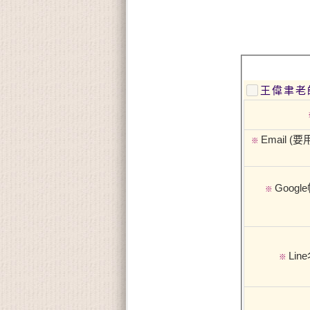
王偉聿老
Email (要
※
Goog
※
Lin
※