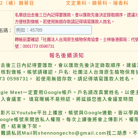
.12.02（補）錦葵目 文定果科、錦葵科、瑞香科
名單送出去後三日內記得要匯款，會以匯款先後決定錄取順序，建議3
方便核對做帳。若使用無摺存款請記得填寫匯款人姓名。
五碼：
轉帳前要確認「社團法人台灣原生植物保育協會，士林後港郵局：代號 
號：0001773 0598731
報名後續須知
出去後三日內記得要匯款，會以匯款先後決定錄取順序，建議
核對做帳。帳號請確認，戶名: 社團法人台灣原生植物保育
1773 0598731。 若使用無摺存款，請記得填寫匯款人姓名。
oogle Meet一定要用Google帳戶。戶名請改真實姓名，以
進入會議室。 填寫暱稱不易辨認，將延誤您進入會議室時間
放影片以Youtube平台上播放，帳號與Google連動，皆以學
oogle帳號來開放私人權限。每次上課後將會上傳影片，權
一週，結束後下架。
請私訊Mail到shennongecho@gmail.com找二胡彥，