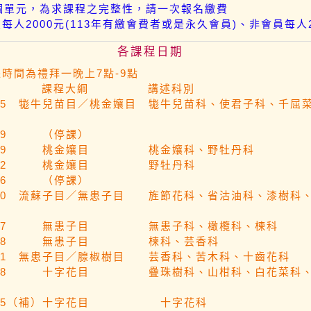
一個單元，為求課程之完整性，請一次報名繳費
每人2000元(113年有繳會費者或是永久會員)、非會員每人2
各課程日期
時間為禮拜一晚上7點-9點
 課程大綱 講述科別
07.15 牻牛兒苗目／桃金孃目 牻牛兒苗科、使君子科、千屈
.07.29 （停課）
.08.19 桃金孃目 桃金孃科、野牡丹科
.09.02 桃金孃目 野牡丹科
09.16 （停課）
09.30 流蘇子目／無患子目 旌節花科、省沽油科、漆樹科
.10.07 無患子目 無患子科、橄欖科、楝科
.10.28 無患子目 楝科、芸香科
11.11 無患子目／腺椒樹目 芸香科、苦木科、十齒花科
.11.18 十字花目 疊珠樹科、山柑科、白花菜科
.11.25（補）十字花目 十字花科