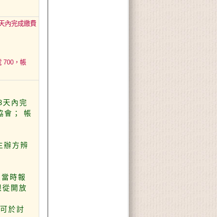
天內完成繳費
700，帳
3天內完
協會； 帳
便主辦方辨
員當時報
限從開放
不可於討