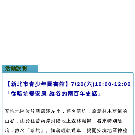
活動說明
【新北市青少年圖書館】7/20(六)10:00-12:00
「從暗坑變安康-縱谷的兩百年史話」
安坑地區位於新店溪左岸，舊名暗坑，原意林木蓊鬱的
山谷，由於往昔兩岸河階地上森林濃鬱，看來特別陰
暗，故名「暗坑」。隨著輕軌通車，揭開安坑地區神秘