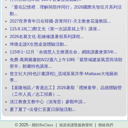
「愛在記憶裡．理解與陪伴同行」2026國際失智症月系列活
動...
2027世界青年日在韓國-原青同行-天主教會花蓮教區...
115.8.18(二)鄭文光《第一次認星就上手》講座...
2026名襄文化·彩繪修護暑假系列課程...
埤塘走讀X生態桌遊體驗活動...
115年1~12月「余德慧人文療遇生命」網路讀書會第5年...
免費-萬興圖書館8/22週六上午10時「紫禁城建築風雲與清朝
密辛」館藏特色講座...
曾文社大(特色計畫課程)_流域策展共學-Mattauw大地藝術
季...
【基隆地區／青鳶志工】2026暑期「禮揪童學」品德體驗營
（工作人員／志工招募）...
淡江教會文教中心（淡海堂）參觀申請...
夏了夏了~出發仁安夏日探險活動...
© 2025 -
|
|
關於BeClass
個資保護暨服務聲明
聯絡我們