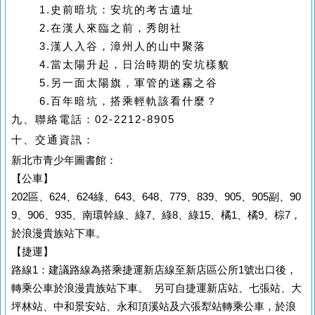
1.史前暗坑：安坑的考古遺址
2.在漢人來臨之前，秀朗社
3.漢人入谷，漳州人的山中聚落
4.當太陽升起，日治時期的安坑樣貌
5.另一面太陽旗，軍管的迷霧之谷
6.百年暗坑，搭乘輕軌該看什麼？
九、聯絡電話：02-2212-8905
十、
交通資訊：
新北市青少年圖書館：
【公車】
202區、624、624綠、643、648、779、839、905、905副、90
9、906、935、
南環幹線
、綠7、綠8、綠15、橘1、橘9、棕7，
於浪漫貴族站下車。
【捷運】
路線1：建議路線為搭乘捷運新店線至新店區公所1號出口後，
轉乘公車於浪漫貴族站下車。 另可自捷運新店站、七張站、大
坪林站、中和景安站、永和頂溪站及六張犁站轉乘公車，於浪