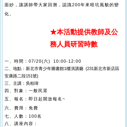
面紗，讓講師帶大家回溯，認識200年來暗坑風貌的變
化。
★本活動提供教師及公
務人員研習時數
一、時間：07
/20(六) 10:00-12:00
二、地點：新北市青少年圖書館1樓演講廳 (231新北市新店區
安康路二段151號)
三、
主講：吳柏瑋
四、對象：一般民眾
五、
報名：即日起開放報名~
六、費用：免費
七、人數：100名
八、講座內容：