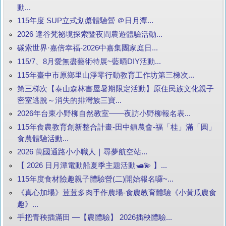
動...
115年度 SUP立式划槳體驗營 ＠日月潭...
2026 達谷梵祕境探索暨夜間農遊體驗活動...
碳索世界·嘉倍幸福-2026中嘉集團家庭日...
115/7、8月愛無盡藝術特展~藍晒DIY活動...
115年臺中市原鄉里山淨零行動教育工作坊第三梯次...
第三梯次【泰山森林書屋暑期限定活動】原住民族文化親子
密室逃脫～消失的排灣族三寶...
2026年台東小野柳自然教室——夜訪小野柳報名表...
115年食農教育創新整合計畫-田中鎮農會-福「桂」滿「圓」
食農體驗活動...
2026 萬國通路小小職人｜尋夢航空站...
【 2026 日月潭電動船夏季主題活動🛥️💫 】...
115年度食材險趣親子體驗營(二)開始報名囉~...
《真心加場》荳荳多肉手作農場-食農教育體驗《小黃瓜農食
趣》...
手把青秧插滿田 —【農體驗】 2026插秧體驗...