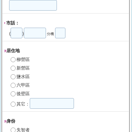
市話：
*
(
)
分機
居住地
※
柳營區
新營區
鹽水區
六甲區
後壁區
其它：
身份
※
失智者