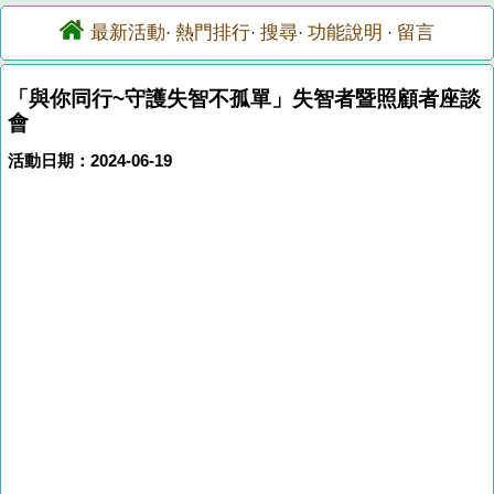
最新活動
熱門排行
搜尋
功能說明
留言
·
·
·
·
「與你同行~守護失智不孤單」失智者暨照顧者座談
會
活動日期：2024-06-19