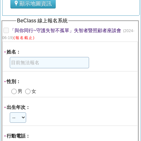
顯示地圖資訊
BeClass 線上報名系統
「與你同行~守護失智不孤單」失智者暨照顧者座談會
(2024-
06-19)
(報名截止)
姓名：
*
性別：
*
男
女
出生年次：
*
行動電話：
*